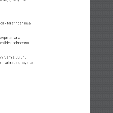
ilik tarafından inşa
i ekipmanlarla
 şekilde azalmasına
kanı Samia Suluhu
ğini artıracak, hayatlar
i.