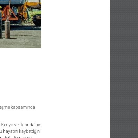
özleşme kapsamında
, Kenya ve Uganda’nın
u hayatını kaybettiğini
 değil, Kenya ve