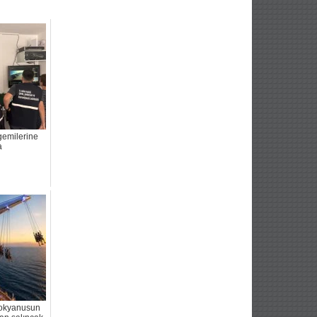
 gemilerine
a
okyanusun