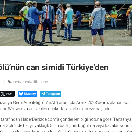
ölü’nün can simidi Türkiye’den
deniz
,
denizcilik
,
haber
Post
Bluesky
Telegram
Tanzanya Gemi Acenteliği (TASAC) arasında Aralık 2023’de imzalanan s
ance Wmwanza adı verilen cankurtaran tekne göreve başladı.
arafından HaberDenizde.com’a gönderilen bilgi notuna göre; Tanzanya
toria Gölü’nde her yıl yaklaşık 5 bin balıkçının boğulma veya kazalar sonuc
Kayıt ve Muayene Müdürü Müh. Saidi Kaheneko, “Bu sadece Tanzanya’nın