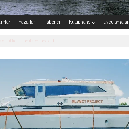
umlar
Yazarlar
Haberler
Kütüphane
Uygulamalar
e Şampiyonası’na ev sahipliği yapacak