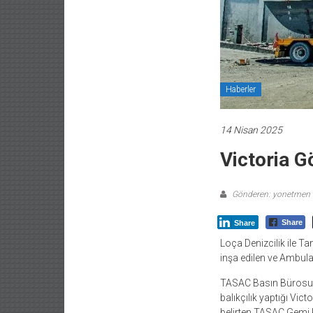
Haberler
14 Nisan 2025
Victoria G
Gönderen: yonetmen
Share
Share
Loça Denizcilik ile 
inşa edilen ve Ambul
TASAC Basın Bürosu t
balıkçılık yaptığı Vic
belirten TASAC Gemi 