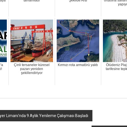
maya
tamamladı
Şekilde Arttı
ortasına salla
yapıy
'a
Çinli tersaneler küresel
Kırmızı rota armatörü yaktı
Ölüdeniz Plaj
i!
pazarı yeniden
tarifesine tepk
şekillendiriyor
yer Limanı’nda 9 Aylık Yenileme Çalışması Başladı