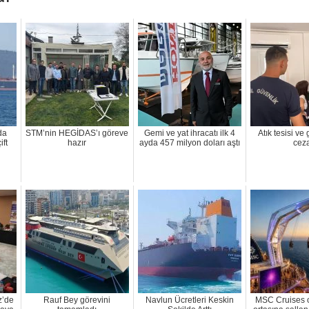
da
STM’nin HEGİDAS’ı göreve
Gemi ve yat ihracatı ilk 4
Atık tesisi ve
ift
hazır
ayda 457 milyon doları aştı
cez
z’de
Rauf Bey görevini
Navlun Ücretleri Keskin
MSC Cruises 