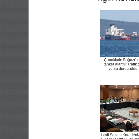
Çanakkale Boğazı'n
tanker alarmı: Trafik ç
yönlü durduruldu
İsrail Sazanı Karadeni