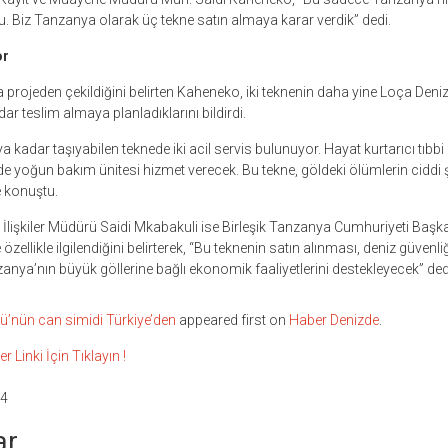
 Biz Tanzanya olarak üç tekne satın almaya karar verdik” dedi.
or
projeden çekildiğini belirten Kaheneko, iki teknenin daha yine Loça Denizc
adar teslim almaya planladıklarını bildirdi.
kadar taşıyabilen teknede iki acil servis bulunuyor. Hayat kurtarıcı tıbb
 de yoğun bakım ünitesi hizmet verecek. Bu tekne, göldeki ölümlerin ciddi
e konuştu.
lişkiler Müdürü Saidi Mkabakuli ise Birleşik Tanzanya Cumhuriyeti Baş
zellikle ilgilendiğini belirterek, “Bu teknenin satın alınması, deniz güvenli
anya’nın büyük göllerine bağlı ekonomik faaliyetlerini destekleyecek” ded
lü’nün can simidi Türkiye’den
appeared first on
Haber Denizde
.
inki İçin Tıklayın !
14
ar