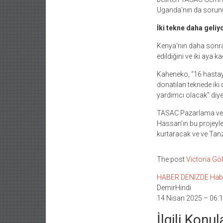
Uganda’nın da sorunu.
İki tekne daha geliy
Kenya’nın daha sonra 
edildiğini ve iki aya k
Kaheneko, “16 hastaya 
donatılan teknede iki
yardımcı olacak” diy
TASAC Pazarlama ve İ
Hassan’ın bu projeyle ö
kurtaracak ve ve Tanz
The post
Victoria Gö
HABER DENIZDE Haber L
DemirHindi
14 Nisan 2025 – 06:
İlgili Konul