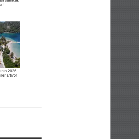
nan salıncak
or!
ı’nın 2026
iler artıyor