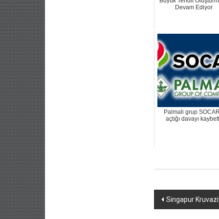
Büyük Tehdit Oluştur
Devam Ediyor
Palmali grup SOCAR
açtığı davayı kaybett
Yazı
Singapur Kruvazi
dolaşımı