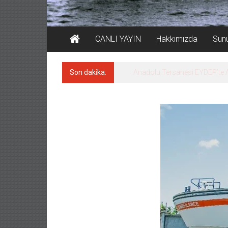
CANLI YAYIN
Hakkımızda
Sun
Son dakika:
Derince, ILCA Masters Türkiy