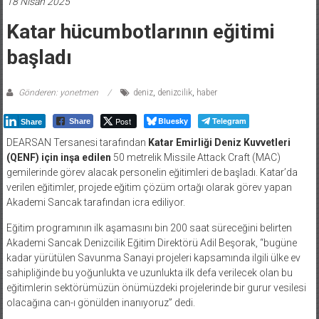
18 Nisan 2025
Katar hücumbotlarının eğitimi
başladı
Gönderen: yonetmen
deniz
,
denizcilik
,
haber
Post
Bluesky
Telegram
Share
Share
DEARSAN Tersanesi tarafından
Katar Emirliği Deniz Kuvvetleri
(QENF) için inşa edilen
50 metrelik Missile Attack Craft (MAC)
gemilerinde görev alacak personelin eğitimleri de başladı. Katar’da
verilen eğitimler, projede eğitim çözüm ortağı olarak görev yapan
Akademi Sancak tarafından icra ediliyor.
Eğitim programının ilk aşamasını bin 200 saat süreceğini belirten
Akademi Sancak Denizcilik Eğitim Direktörü Adil Beşorak, “bugüne
kadar yürütülen Savunma Sanayi projeleri kapsamında ilgili ülke ev
sahipliğinde bu yoğunlukta ve uzunlukta ilk defa verilecek olan bu
eğitimlerin sektörümüzün önümüzdeki projelerinde bir gurur vesilesi
olacağına can-ı gönülden inanıyoruz” dedi.