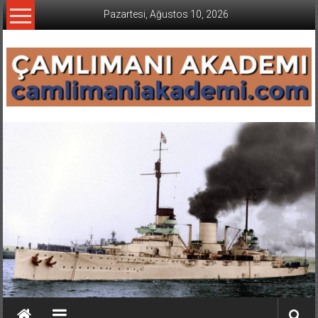
İçeriğe
Pazartesi, Ağustos 10, 2026
geç
CAMLIMANI
AKADEMI