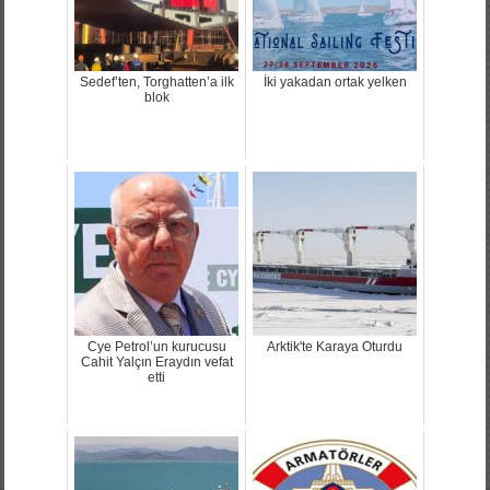
Sedef’ten, Torghatten’a ilk
İki yakadan ortak yelken
blok
Cye Petrol’un kurucusu
Arktik'te Karaya Oturdu
Cahit Yalçın Eraydın vefat
etti