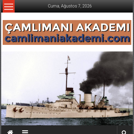
İçeriğe
Cuma, Ağustos 7, 2026
geç
CAMLIMANI
AKADEMI