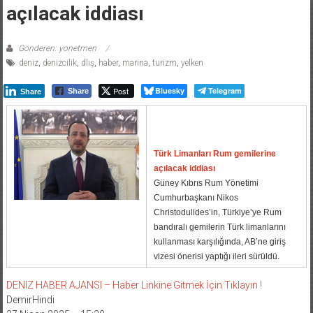
açılacak iddiası
Gönderen: yonetmen
deniz
,
denizcilik
,
dlış
,
haber
,
marina
,
turizm
,
yelken
Post
Bluesky
Telegram
Share
Share
Türk Limanları Rum gemilerine
açılacak iddiası
Güney Kıbrıs Rum Yönetimi
Cumhurbaşkanı Nikos
Christodulides’in, Türkiye’ye Rum
bandıralı gemilerin Türk limanlarını
kullanması karşılığında, AB’ne giriş
vizesi önerisi yaptığı ileri sürüldü.
DENIZ HABER AJANSI – Haber Linkine Gitmek İçin Tıklayın !
DemirHindi