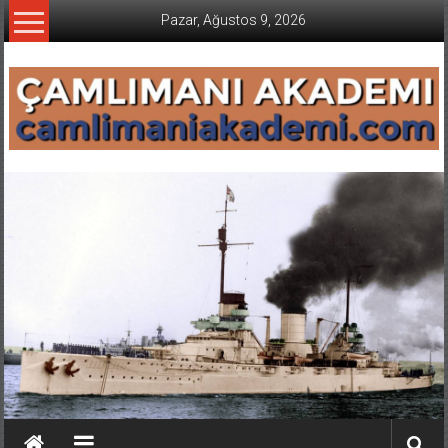
İçeriğe
Pazar, Ağustos 9, 2026
geç
CAMLIMANI
AKADEMI