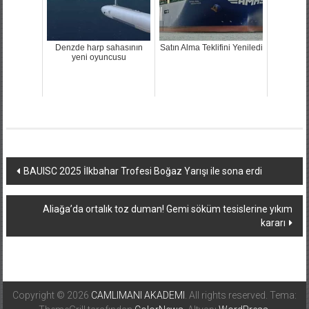
Denzde harp sahasının
Satın Alma Teklifini Yeniledi
yeni oyuncusu
Yazı
BAUISC 2025 İlkbahar Trofesi Boğaz Yarışı ile sona erdi
dolaşımı
Aliağa’da ortalık toz duman! Gemi söküm tesislerine yıkım
kararı
Copyright © 2026
CAMLIMANI AKADEMI
. All rights reserved. Tema: