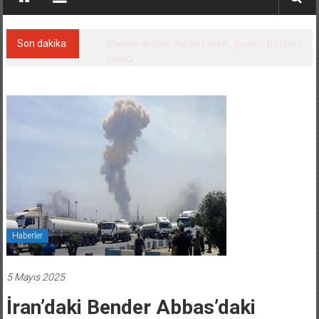
Son dakika:
Dron saldırısına uğrayan Türk gemisi,
Samsun’a getirildi!
Haberler
5 Mayıs 2025
İran’daki Bender Abbas’daki