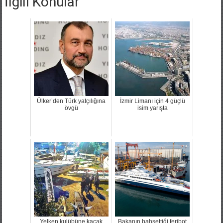
İlgili Konular
Ülker’den Türk yatçılığına
İzmir Limanı için 4 güçlü
övgü
isim yarışta
Yelken kulübüne kaçak
Bakanın bahsettiği feribot