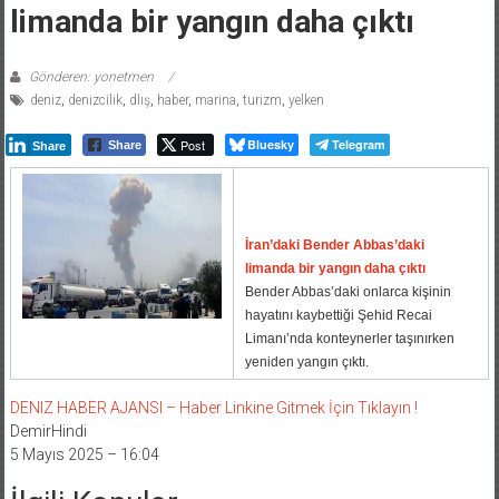
limanda bir yangın daha çıktı
Gönderen: yonetmen
deniz
,
denizcilik
,
dlış
,
haber
,
marina
,
turizm
,
yelken
Post
Bluesky
Telegram
Share
Share
İran’daki Bender Abbas’daki
limanda bir yangın daha çıktı
Bender Abbas’daki onlarca kişinin
hayatını kaybettiği Şehid Recai
Limanı’nda konteynerler taşınırken
yeniden yangın çıktı.
DENIZ HABER AJANSI – Haber Linkine Gitmek İçin Tıklayın !
DemirHindi
5 Mayıs 2025 – 16:04