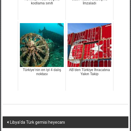
kodlama sınıfı
İmzaladı
Türkiye’nin en iyi 4 dalış
AB’den Türkiye İhracatına
noktası
Yakın Takip
Yazı
Libya’da Türk gemisi heyecanı