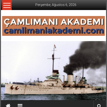
İçeriğe
Perşembe, Ağustos 6, 2026
geç
CAMLIMANI
AKADEMI