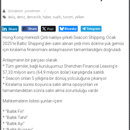
Gönderen: yonetmen
dalış
,
deniz
,
denizcilik
,
haber
,
sualtı
,
turizm
,
yelken
Post
Bluesky
Telegram
Share
Share
Hong Kong merkezli Çinli nakliye şirketi Seacon Shipping, Ocak
2025’te Baltic Shipping’den satın alınan yedi mini dökme yük gemisi
için kiralama finansmanı anlaşmasının tamamlandığını doğruladı.
Anlaşmanın bir parçası olarak:
* Tüm gemiler, bağlı kuruluşumuz Shenzhen Financial Leasing’e
57,33 milyon avro (64,9 milyon dolar) karşılığında satıldı.
* Seacon onları 5 yıllığına bir dönüş yolculuğuna çıkarıyor
* Kiralama süresi boyunca satın alma opsiyonları ve
tamamlandıktan sonra satın alma zorunluluğu vardır
Mahkemelerin listesi şunları içerir:
* “Baltık Fin”
* “Baltık Tahıl”
* “Baltık Ayı”
* “Baltık Rüzgarı”