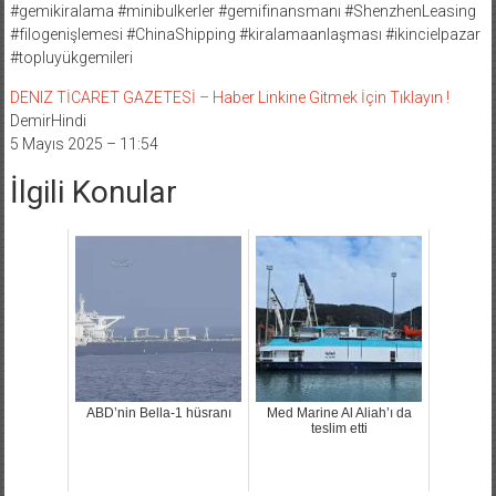
#gemikiralama #minibulkerler #gemifinansmanı #ShenzhenLeasing
#filogenişlemesi #ChinaShipping #kiralamaanlaşması #ikincielpazar
#topluyükgemileri
DENIZ TİCARET GAZETESİ – Haber Linkine Gitmek İçin Tıklayın !
DemirHindi
5 Mayıs 2025 – 11:54
İlgili Konular
ABD’nin Bella-1 hüsranı
Med Marine Al Aliah’ı da
teslim etti