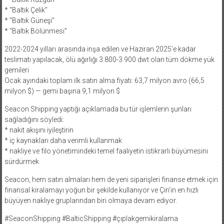
* “Baltık Çelik”
* “Baltık Güneşi”
* “Baltık Bölünmesi”
2022-2024 yılları arasında inşa edilen ve Haziran 2025’e kadar
teslimatı yapılacak, ölü ağırlığı 3.800-3.900 dwt olan tüm dökme yük
gemileri
Ocak ayındaki toplam ilk satın alma fiyatı: 63,7 milyon avro (66,5
milyon $) — gemi başına 9,1 milyon $
Seacon Shipping yaptığı açıklamada bu tür işlemlerin şunları
sağladığını söyledi:
* nakit akışını iyileştirin
* iç kaynakları daha verimli kullanmak
* nakliye ve filo yönetimindeki temel faaliyetin istikrarlı büyümesini
sürdürmek
Seacon, hem satın almaları hem de yeni siparişleri finanse etmek için
finansal kiralamayı yoğun bir şekilde kullanıyor ve Çin’in en hızlı
büyüyen nakliye gruplarından biri olmaya devam ediyor.
#SeaconShipping #BalticShipping #çıplakgemikiralama