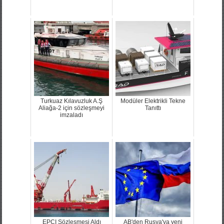
Turkuaz Kılavuzluk A.Ş
Modüler Elektrikli Tekne
Aliağa-2 için sözleşmeyi
Tanıttı
imzaladı
EPCI Sözleşmesi Aldı
AB'den Rusya'ya yeni