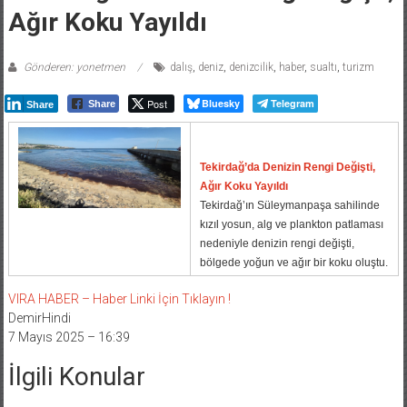
Ağır Koku Yayıldı
Gönderen: yonetmen
dalış
,
deniz
,
denizcilik
,
haber
,
sualtı
,
turizm
Post
Bluesky
Telegram
Share
Share
Tekirdağ’da Denizin Rengi Değişti,
Ağır Koku Yayıldı
Tekirdağ’ın Süleymanpaşa sahilinde
kızıl yosun, alg ve plankton patlaması
nedeniyle denizin rengi değişti,
bölgede yoğun ve ağır bir koku oluştu.
VIRA HABER – Haber Linki İçin Tıklayın !
DemirHindi
7 Mayıs 2025 – 16:39
İlgili Konular