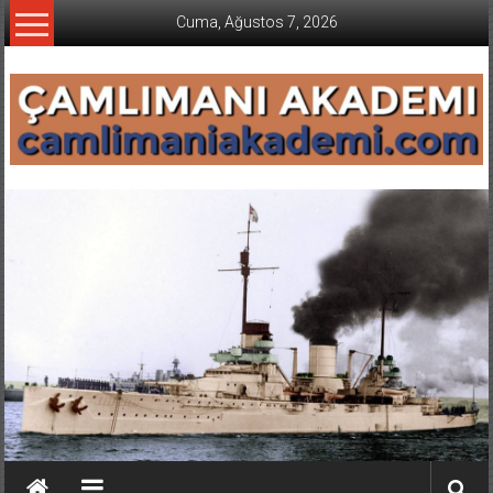
İçeriğe
Cuma, Ağustos 7, 2026
geç
CAMLIMANI
AKADEMI