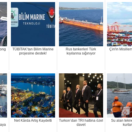
long
TÜBİTAK’tan Bilim Marine
Rus tankerleri Türk
Çin'in Misill
projesine destek!
kıyılarına sığınıyor
Net Kârda Artış Kaydetti
Turkon’dan TRI hattına özel
Su alan tek
maya
davet
kurtar