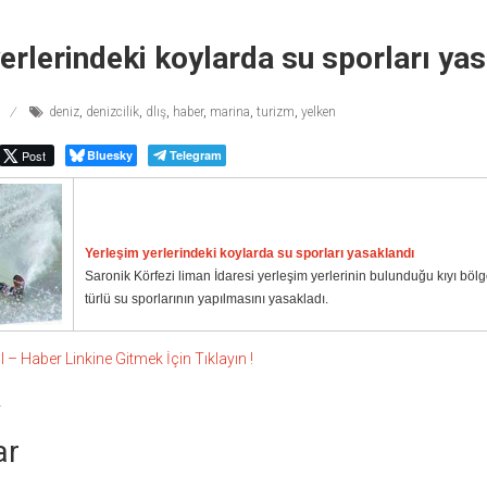
erlerindeki koylarda su sporları ya
deniz
,
denizcilik
,
dlış
,
haber
,
marina
,
turizm
,
yelken
Post
Bluesky
Telegram
Yerleşim yerlerindeki koylarda su sporları yasaklandı
Saronik Körfezi liman İdaresi yerleşim yerlerinin bulunduğu kıyı bölg
türlü su sporlarının yapılmasını yasakladı.
 Haber Linkine Gitmek İçin Tıklayın !
4
ar