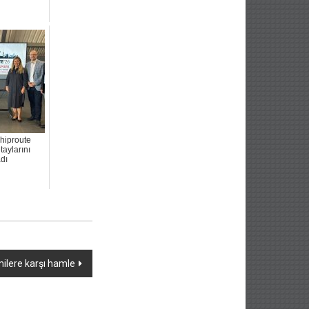
iproute
taylarını
dı
ilere karşı hamle