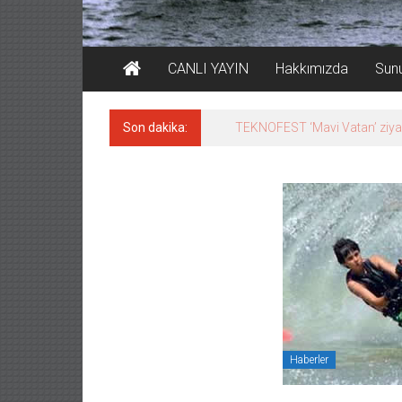
CANLI YAYIN
Hakkımızda
Sun
Son dakika:
Tersane işçilerinin direnişi, 
Haberler