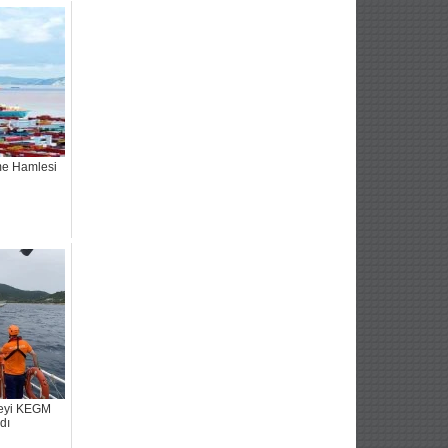
eme Hamlesi
neyi KEGM
dı