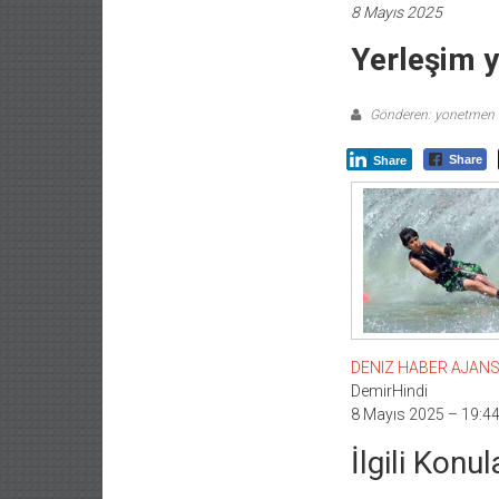
8 Mayıs 2025
Yerleşim y
Gönderen: yonetmen
Share
Share
DENIZ HABER AJANSI –
DemirHindi
8 Mayıs 2025 – 19:4
İlgili Konul