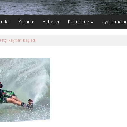
umlar
Yazarlar
Haberler
Kütüphane
Uygulamalar
kazanımla sonuçlandı