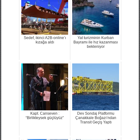
Sedef, ikinci A2B-online’ı
Yat turizminin Kurban
kızağa aldı
Bayramı ile hız kazanması
bekleniyor
Kapt. Canseven :
Dev Sondaj Platformu
“Birlikteysek güçlüyüz”
Çanakkale Boğazı’ndan
Transit Geçiş Yaptı