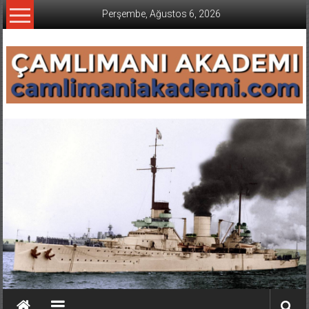
İçeriğe
Perşembe, Ağustos 6, 2026
geç
CAMLIMANI
AKADEMI