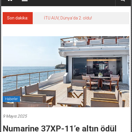
Son dakika:
İTU AUV, Dünya’da 2. oldu!
Haberler
9 Mayıs 2025
Numarine 37XP-11’e altın ödül