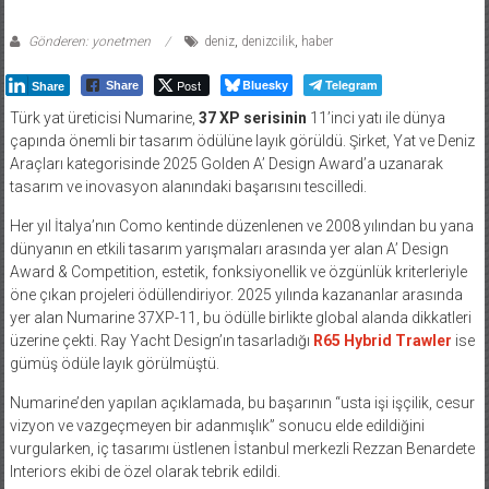
Gönderen: yonetmen
deniz
,
denizcilik
,
haber
Post
Bluesky
Telegram
Share
Share
Türk yat üreticisi Numarine,
37 XP serisinin
11’inci yatı ile dünya
çapında önemli bir tasarım ödülüne layık görüldü. Şirket, Yat ve Deniz
Araçları kategorisinde 2025 Golden A’ Design Award’a uzanarak
tasarım ve inovasyon alanındaki başarısını tescilledi.
Her yıl İtalya’nın Como kentinde düzenlenen ve 2008 yılından bu yana
dünyanın en etkili tasarım yarışmaları arasında yer alan A’ Design
Award & Competition, estetik, fonksiyonellik ve özgünlük kriterleriyle
öne çıkan projeleri ödüllendiriyor. 2025 yılında kazananlar arasında
yer alan Numarine 37XP-11, bu ödülle birlikte global alanda dikkatleri
üzerine çekti. Ray Yacht Design’ın tasarladığı
R65 Hybrid Trawler
ise
gümüş ödüle layık görülmüştü.
Numarine’den yapılan açıklamada, bu başarının “usta işi işçilik, cesur
vizyon ve vazgeçmeyen bir adanmışlık” sonucu elde edildiğini
vurgularken, iç tasarımı üstlenen İstanbul merkezli Rezzan Benardete
Interiors ekibi de özel olarak tebrik edildi.