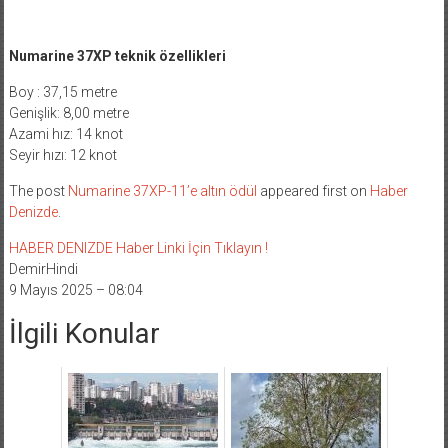
Numarine 37XP teknik özellikleri
Boy : 37,15 metre
Genişlik: 8,00 metre
Azami hız: 14 knot
Seyir hızı: 12 knot
The post
Numarine 37XP-11’e altın ödül
appeared first on
Haber
Denizde
.
HABER DENIZDE Haber Linki İçin Tıklayın !
DemirHindi
9 Mayıs 2025 – 08:04
İlgili Konular