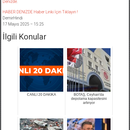
Denizde
.
HABER DENIZDE Haber Linki İçin Tıklayın !
DemirHindi
17 Mayıs 2025 – 15:25
İlgili Konular
CANLI 20 DAKIKA
BOTAŞ, Ceyhan'da
depolama kapasitesini
artırıyor