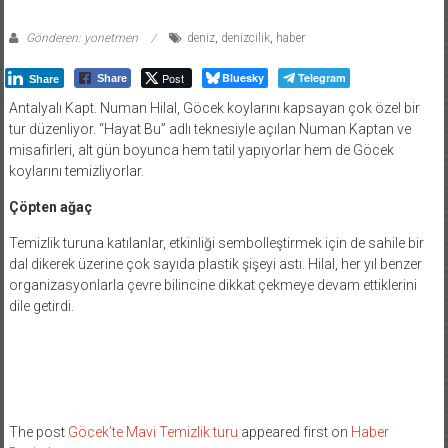
Gönderen: yonetmen
deniz
,
denizcilik
,
haber
Post
Bluesky
Telegram
Share
Share
Antalyalı Kapt. Numan Hilal, Göcek koylarını kapsayan çok özel bir
tur düzenliyor. “Hayat Bu” adlı teknesiyle açılan Numan Kaptan ve
misafirleri, alt gün boyunca hem tatil yapıyorlar hem de Göcek
koylarını temizliyorlar.
Çöpten ağaç
Temizlik turuna katılanlar, etkinliği sembolleştirmek için de sahile bir
dal dikerek üzerine çok sayıda plastik şişeyi astı. Hilal, her yıl benzer
organizasyonlarla çevre bilincine dikkat çekmeye devam ettiklerini
dile getirdi.
The post
Göcek’te Mavi Temizlik turu
appeared first on
Haber