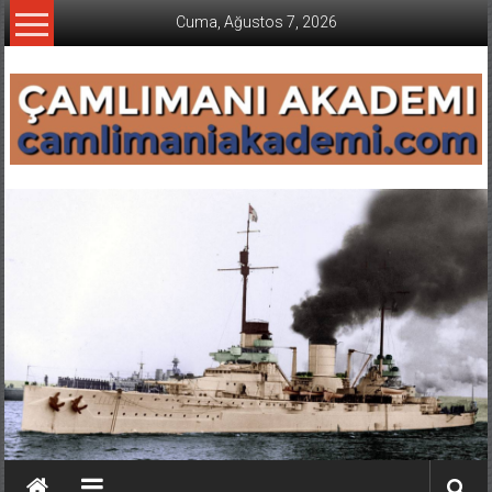
İçeriğe
Cuma, Ağustos 7, 2026
geç
CAMLIMANI
AKADEMI