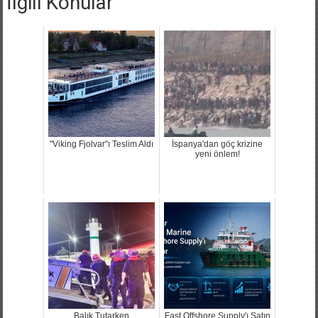
İlgili Konular
"Viking Fjolvar"ı Teslim Aldı
İspanya'dan göç krizine
yeni önlem!
Balık Tutarken
Fast Offshore Supply'ı Satın