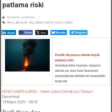
patlama riski
Gönderen: yonetmen
deniz
,
denizcilik
,
dlış
,
haber
,
marina
,
turizm
,
yelken
Post
Bluesky
Telegram
Share
Share
Pasifik Okyanusu altında büyük
patlama riski
Amerikalı bilim insanları, okyanus
altında yer alan Axial Seamount
yanardağında tehlikeli bir hareketlilik
tespit etti
DENIZ HABER AJANSI – Haber Linkine Gitmek İçin Tıklayın !
DemirHindi
19 Mayıs 2025 – 08:35