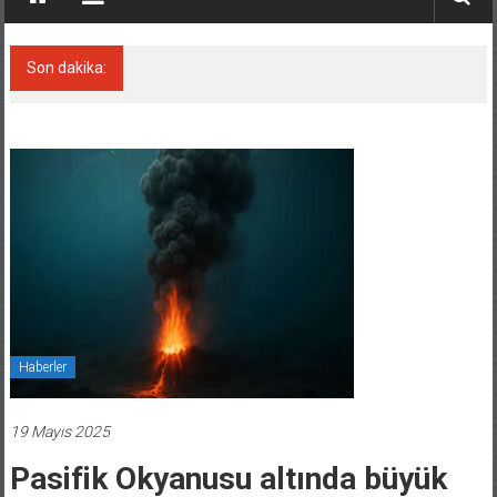
Son dakika:
Türkiye-Irak enerji hattında yeni dönem
başlıyor
Haberler
19 Mayıs 2025
Pasifik Okyanusu altında büyük