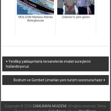
MOLGSM Markası Altında
Üstüner’e yeni görev
Birleştirecek
Yazı
Yenilikçi yaklaşımlarla tersanelerde imalat süreçlerini
hızlandırıyoruz
dolaşımı
Bodrum ve Gümbet Limanları yeni turizm sezonuna hazır
Copyright © 2026
CAMLIMANI AKADEMI
. All rights reserved. Tema: