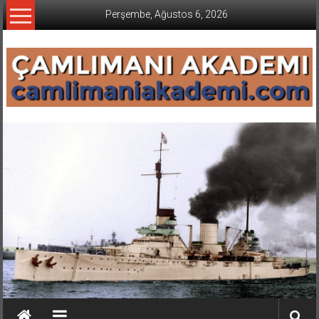
İçeriğe
Perşembe, Ağustos 6, 2026
geç
CAMLIMANI
AKADEMI