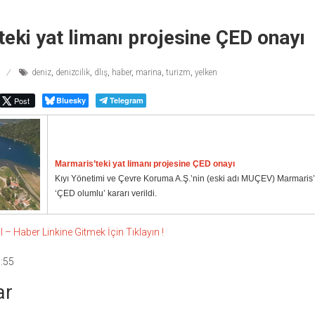
eki yat limanı projesine ÇED onayı
deniz
,
denizcilik
,
dlış
,
haber
,
marina
,
turizm
,
yelken
Post
Bluesky
Telegram
Marmaris’teki yat limanı projesine ÇED onayı
Kıyı Yönetimi ve Çevre Koruma A.Ş.’nin (eski adı MUÇEV) Marmaris’te
‘ÇED olumlu’ kararı verildi.
 Haber Linkine Gitmek İçin Tıklayın !
:55
ar