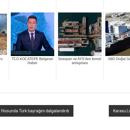
ru
TCG KOCATEPE Belgesel
Seaspan ve AYS’den temsil
ABD Doğal Gaz
Haber
anlaşması
ilosunda Türk bayrağını dalgalandırdı
Karasu L