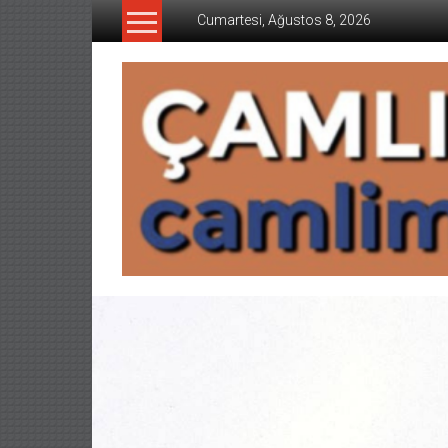
İçeriğe
Cumartesi, Ağustos 8, 2026
geç
CAMLIMANI
AKADEMI