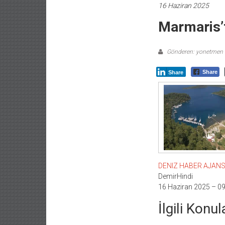
16 Haziran 2025
Marmaris’t
Gönderen: yonetmen
Share
Share
DENIZ HABER AJANSI –
DemirHindi
16 Haziran 2025 – 09
İlgili Konul