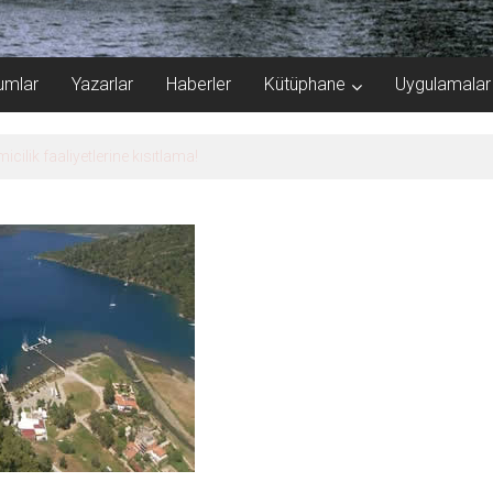
umlar
Yazarlar
Haberler
Kütüphane
Uygulamalar
k Limanı’ndan memnun