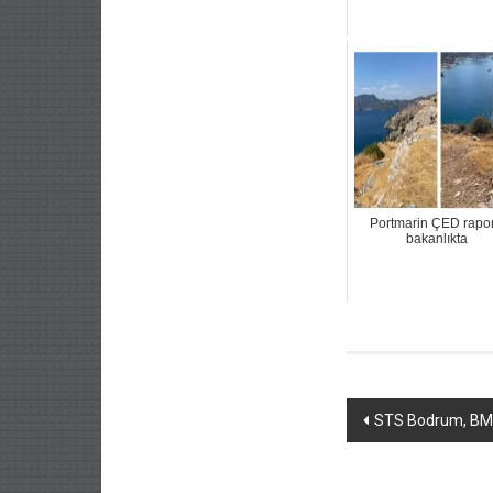
Portmarin ÇED rapo
bakanlıkta
Yazı
STS Bodrum, BM f
dolaşımı