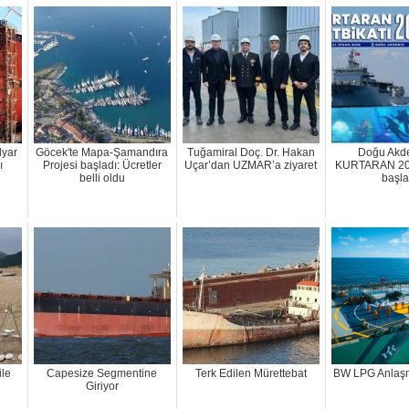
lyar
Göcek'te Mapa-Şamandıra
Tuğamiral Doç. Dr. Hakan
Doğu Akde
ı
Projesi başladı: Ücretler
Uçar’dan UZMAR’a ziyaret
KURTARAN 2026
belli oldu
başla
ile
Capesize Segmentine
Terk Edilen Mürettebat
BW LPG Anlaşm
Giriyor