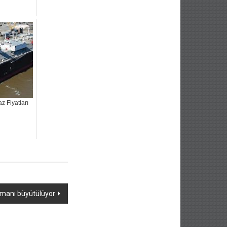
 Fiyatları
imanı büyütülüyor