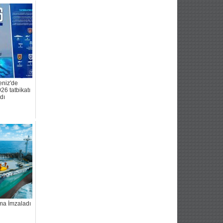
niz'de
 tatbikatı
dı
a İmzaladı