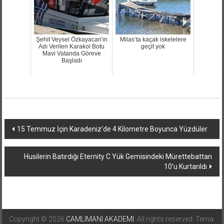
Şehit Veysel Özkayacan'ın
Milas’ta kaçak iskelelere
Adı Verilen Karakol Botu
geçit yok
Mavi Vatanda Göreve
Başladı
Yazı
15 Temmuz İçin Karadeniz’de 4 Kilometre Boyunca Yüzdüler
dolaşımı
Husilerin Batırdığı Eternity C Yük Gemisindeki Mürettebattan
10’u Kurtarıldı
Copyright © 2026
CAMLIMANI AKADEMI
. All rights reserved. Tema: