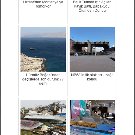
Uzmar’dan Moritanya’ya
Balık Tutmak İçin Açılan
römorkör
Kayık Battı, Baba-Oğul
Ölümden Döndü
Hürmüz Boğazı’ndan
NB68’in ilk blokları kızağa
geçişlerde son durum: 77
kondu
gemi