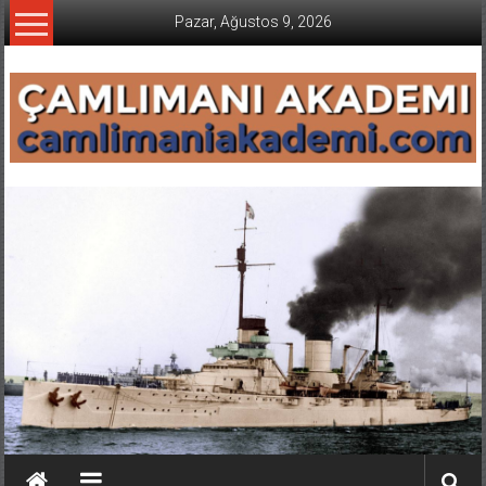
İçeriğe
Pazar, Ağustos 9, 2026
geç
CAMLIMANI
AKADEMI