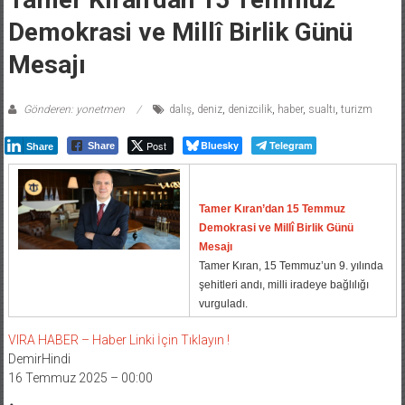
Demokrasi ve Millî Birlik Günü
Mesajı
Gönderen: yonetmen
dalış
,
deniz
,
denizcilik
,
haber
,
sualtı
,
turizm
Post
Bluesky
Telegram
Share
Share
Tamer Kıran’dan 15 Temmuz
Demokrasi ve Millî Birlik Günü
Mesajı
Tamer Kıran, 15 Temmuz’un 9. yılında
şehitleri andı, milli iradeye bağlılığı
vurguladı.
VIRA HABER – Haber Linki İçin Tıklayın !
DemirHindi
16 Temmuz 2025 – 00:00