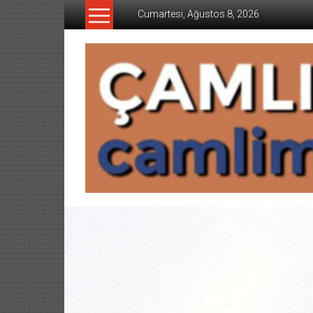
İçeriğe
Cumartesi, Ağustos 8, 2026
geç
CAMLIMANI
AKADEMI