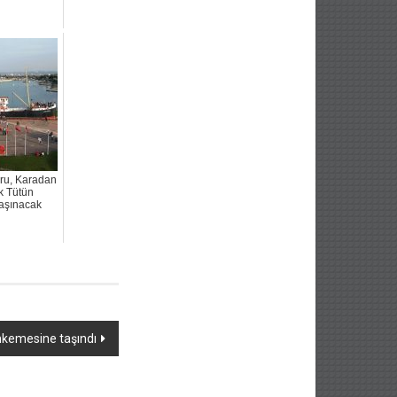
ru, Karadan
k Tütün
Taşınacak
ahkemesine taşındı