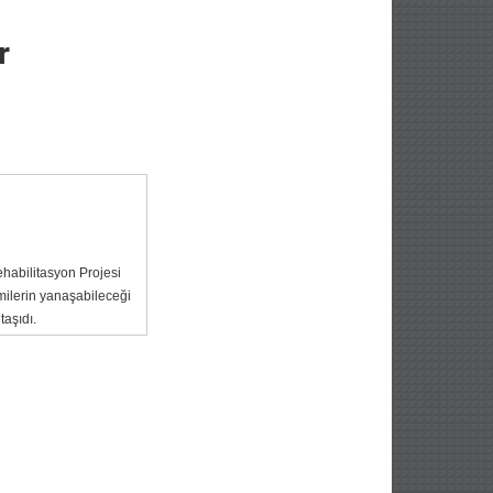
r
ehabilitasyon Projesi
milerin yanaşabileceği
aşıdı.