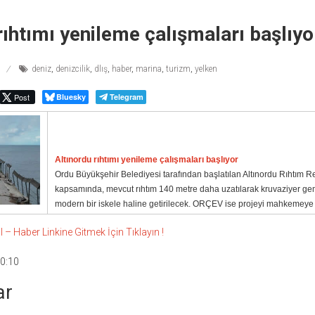
rıhtımı yenileme çalışmaları başlıyo
deniz
,
denizcilik
,
dlış
,
haber
,
marina
,
turizm
,
yelken
Post
Bluesky
Telegram
Altınordu rıhtımı yenileme çalışmaları başlıyor
Ordu Büyükşehir Belediyesi tarafından başlatılan Altınordu Rıhtım R
kapsamında, mevcut rıhtım 140 metre daha uzatılarak kruvaziyer ge
modern bir iskele haline getirilecek. ORÇEV ise projeyi mahkemeye t
 Haber Linkine Gitmek İçin Tıklayın !
0:10
ar