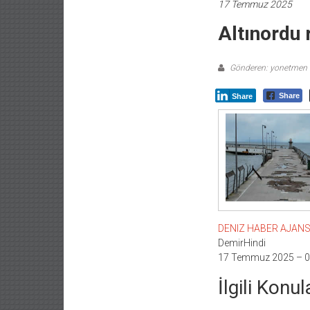
17 Temmuz 2025
Altınordu 
Gönderen: yonetmen
Share
Share
DENIZ HABER AJANSI –
DemirHindi
17 Temmuz 2025 – 0
İlgili Konul