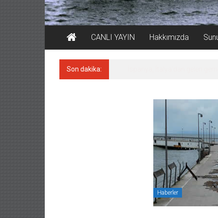
CANLI YAYIN
Hakkımızda
Sun
Son dakika:
İspanya, İtalya’dan gelen gemil
Haberler