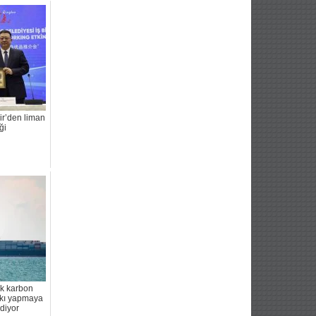
ir’den liman
iği
ik karbon
askı yapmaya
diyor