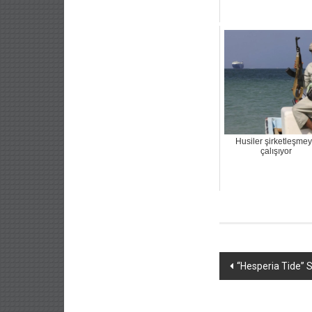
Husiler şirketleşme
çalışıyor
Yazı
“Hesperia Tide” S
dolaşımı