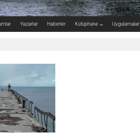
umlar
Yazarlar
Haberler
Kütüphane
Uygulamalar
ere sınır kontrolü getirdi