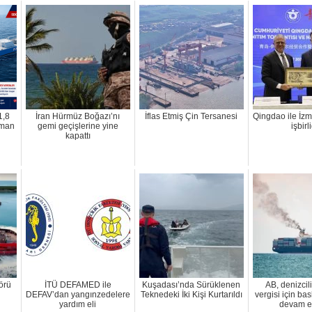
1,8
İran Hürmüz Boğazı’nı
İflas Etmiş Çin Tersanesi
Qingdao ile İzm
sman
gemi geçişlerine yine
işbirl
kapattı
örü
İTÜ DEFAMED ile
Kuşadası’nda Sürüklenen
AB, denizcil
DEFAV’dan yangınzedelere
Teknedeki İki Kişi Kurtarıldı
vergisi için b
yardım eli
devam e