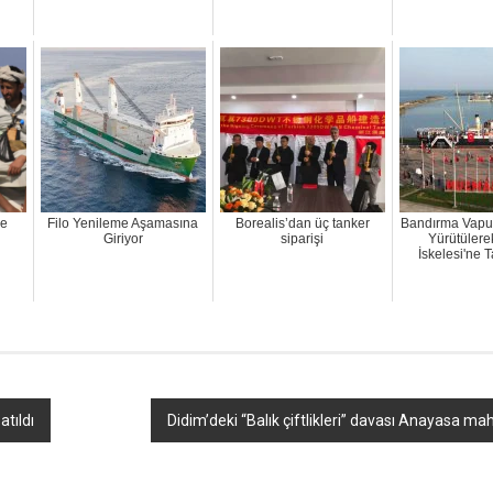
ye
Filo Yenileme Aşamasına
Borealis’dan üç tanker
Bandırma Vapu
Giriyor
siparişi
Yürütülere
İskelesi'ne 
atıldı
Didim’deki “Balık çiftlikleri” davası Anayasa m