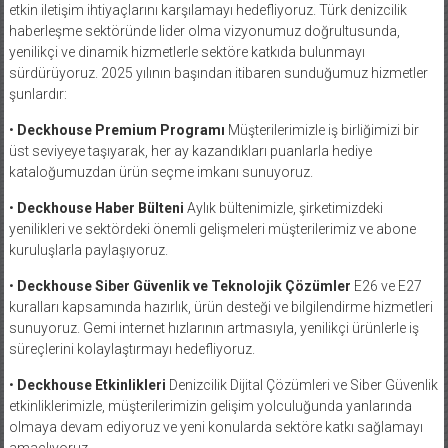
etkin iletişim ihtiyaçlarını karşılamayı hedefliyoruz. Türk denizcilik
haberleşme sektöründe lider olma vizyonumuz doğrultusunda,
yenilikçi ve dinamik hizmetlerle sektöre katkıda bulunmayı
sürdürüyoruz. 2025 yılının başından itibaren sunduğumuz hizmetler
şunlardır:
•
Deckhouse Premium Programı
Müşterilerimizle iş birliğimizi bir
üst seviyeye taşıyarak, her ay kazandıkları puanlarla hediye
kataloğumuzdan ürün seçme imkanı sunuyoruz.
•
Deckhouse Haber Bülteni
Aylık bültenimizle, şirketimizdeki
yenilikleri ve sektördeki önemli gelişmeleri müşterilerimiz ve abone
kuruluşlarla paylaşıyoruz.
•
Deckhouse Siber Güvenlik ve Teknolojik Çözümler
E26 ve E27
kuralları kapsamında hazırlık, ürün desteği ve bilgilendirme hizmetleri
sunuyoruz. Gemi internet hızlarının artmasıyla, yenilikçi ürünlerle iş
süreçlerini kolaylaştırmayı hedefliyoruz.
•
Deckhouse Etkinlikleri
Denizcilik Dijital Çözümleri ve Siber Güvenlik
etkinliklerimizle, müşterilerimizin gelişim yolculuğunda yanlarında
olmaya devam ediyoruz ve yeni konularda sektöre katkı sağlamayı