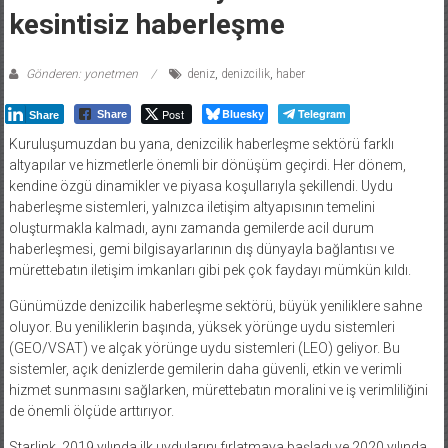
kesintisiz haberleşme
Gönderen: yonetmen
deniz
,
denizcilik
,
haber
Post
Bluesky
Telegram
Share
Share
Kuruluşumuzdan bu yana, denizcilik haberleşme sektörü farklı
altyapılar ve hizmetlerle önemli bir dönüşüm geçirdi. Her dönem,
kendine özgü dinamikler ve piyasa koşullarıyla şekillendi. Uydu
haberleşme sistemleri, yalnızca iletişim altyapısının temelini
oluşturmakla kalmadı, aynı zamanda gemilerde acil durum
haberleşmesi, gemi bilgisayarlarının dış dünyayla bağlantısı ve
mürettebatın iletişim imkanları gibi pek çok faydayı mümkün kıldı.
Günümüzde denizcilik haberleşme sektörü, büyük yeniliklere sahne
oluyor. Bu yeniliklerin başında, yüksek yörünge uydu sistemleri
(GEO/VSAT) ve alçak yörünge uydu sistemleri (LEO) geliyor. Bu
sistemler, açık denizlerde gemilerin daha güvenli, etkin ve verimli
hizmet sunmasını sağlarken, mürettebatın moralini ve iş verimliliğini
de önemli ölçüde arttırıyor.