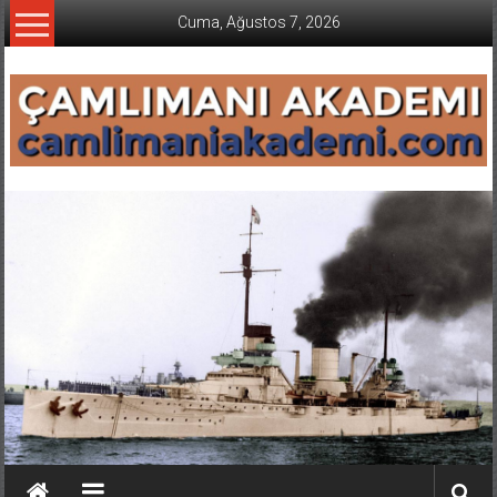
İçeriğe
Cuma, Ağustos 7, 2026
geç
CAMLIMANI
AKADEMI