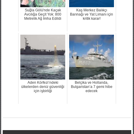
Suğla Gölü'nde Kaçak
Kaş Merkez Balıkçı
Avcılığa Geçit Yok: 800
Barınağı ve Yat Limanı için
Metrelik Ağ İmha Edildi
kritik karar!
Aden Körfezi’ndeki
Belçika ve Hollanda,
ülkelerden deniz güvenliği
Bulgaristan’a 7 gemi hibe
için işbirliği
edecek