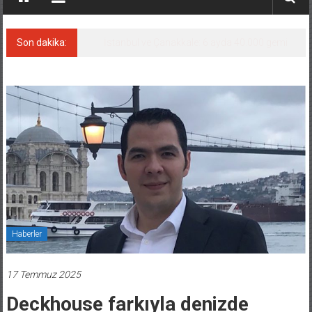
Son dakika:
TEKNOFEST ‘Mavi Vatan’ ziyaretçi kayıtları
başladı!
Haberler
17 Temmuz 2025
Deckhouse farkıyla denizde