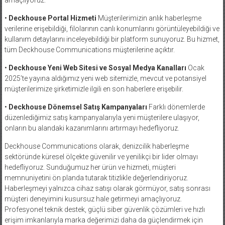
amaçlıyoruz.
•
Deckhouse Portal Hizmeti
Müşterilerimizin anlık haberleşme
verilerine erişebildiği, filolarının canlı konumlarını görüntüleyebildiği ve
kullanım detaylarını inceleyebildiği bir platform sunuyoruz. Bu hizmet,
tüm Deckhouse Communications müşterilerine açıktır.
•
Deckhouse Yeni Web Sitesi ve Sosyal Medya Kanalları
Ocak
2025’te yayına aldığımız yeni web sitemizle, mevcut ve potansiyel
müşterilerimize şirketimizle ilgili en son haberlere erişebilir.
•
Deckhouse Dönemsel Satış Kampanyaları
Farklı dönemlerde
düzenlediğimiz satış kampanyalarıyla yeni müşterilere ulaşıyor,
onların bu alandaki kazanımlarını artırmayı hedefliyoruz.
Deckhouse Communications olarak, denizcilik haberleşme
sektöründe küresel ölçekte güvenilir ve yenilikçi bir lider olmayı
hedefliyoruz. Sunduğumuz her ürün ve hizmeti, müşteri
memnuniyetini ön planda tutarak titizlikle değerlendiriyoruz.
Haberleşmeyi yalnızca cihaz satışı olarak görmüyor, satış sonrası
müşteri deneyimini kusursuz hale getirmeyi amaçlıyoruz.
Profesyonel teknik destek, güçlü siber güvenlik çözümleri ve hızlı