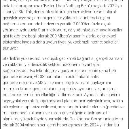
Starlink, 2019 yılında ilk uydularını fırlatmaya başladı ve 2020 yılında
beta test programına (“Better Than Nothing Beta”) başladı. 2022 yılı
itibarıyla Starlink, denizcilik sektörü için hizmetlerini resmi olarak
genişletmeye başlaması gemilere yüksek hızlı internet erişimi
sağlama konusunda bir devrim yarattı. 7.000’den fazla alçak
yörünge uydusuyla Starlink; konum, ağ yoğunluğu ve hava koşulları
gibi faktörlere bağlı olarak 200 Mbps’yi aşan hızlarla, geleneksel
sistemlere kıyasla daha uygun fiyatlı yüksek hızlı internet paketleri
sunuyor.
Starlink’in yüksek hızlı ve düşük gecikmeli bağlantısı, gerçek zamanlı
veri aktarımıyla denizcilik sektöründe önemli avantajlar
sağlamaktadır. Bu teknoloji, navigasyon sistemlerinin daha hızlı
güncellenmesini, ECDIS haritalarının bulut tabanlı anlık
güncellemelerini ve AIS verilerinin gerçek zamanlı paylaşımını
mümkün kılarak gemi rotalarının optimizasyonunu ve çarpışma
önleme sistemlerinin etkinliğini arttırmaktadır. Ayrıca, daha güvenli
seyir, yakıt verimliliği, operasyonel planlamanın iyileştirilmesi, bakım
süreçlerinin optimize edilmesi, arıza öngörü sistemlerinin (predictive
maintenance) kullanımı ve kargo güvenliğinin artırılması gibi
alanlarda yüksek fayda sunmaktadır. Deckhouse Communications
olarak 2004 yılından beri gemi haberleşmesinde, 2024 yılından bu