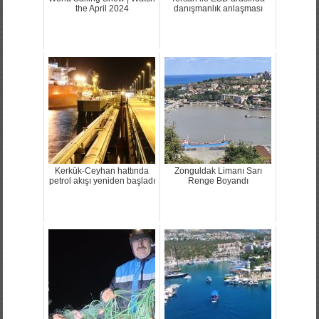
World Sailing Show | Watch
Tersan ile ESD arasında
the April 2024
danışmanlık anlaşması
Kerkük-Ceyhan hattında
Zonguldak Limanı Sarı
petrol akışı yeniden başladı
Renge Boyandı