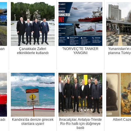
iman
Çanakkale Zaferi
"NORVEÇ'TE TANKER
Yunanistan'ın 
etkinliklerle kutlandı
YANGINI
planına Türkiy
adı
Kandıra'da denize girecek
İhracatçılar, Antalya-Trieste
Albert Caz
olanlara uyarı!
Ro-Ro hattı için düğmeye
bastı