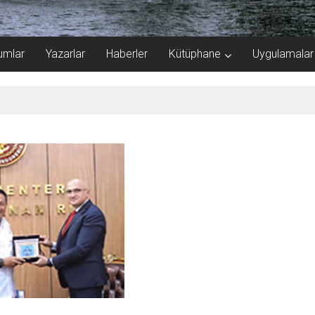
umlar
Yazarlar
Haberler
Kütüphane
Uygulamalar
kor mesafe