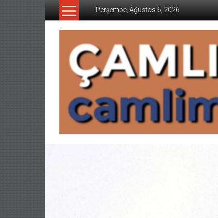
İçeriğe
Perşembe, Ağustos 6, 2026
geç
CAMLIMANI
AKADEMI