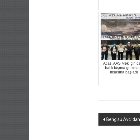
Atlas, AAS Mek için ca
balık taşıma gemisin
inşasına başladı
Yazı
Bengisu Avcı’dan t
dolaşımı