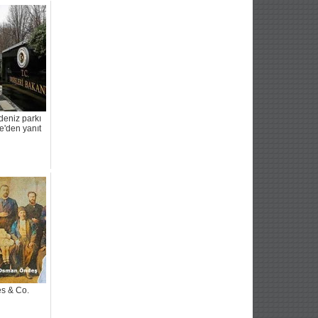
deniz parkı
e'den yanıt
es & Co.