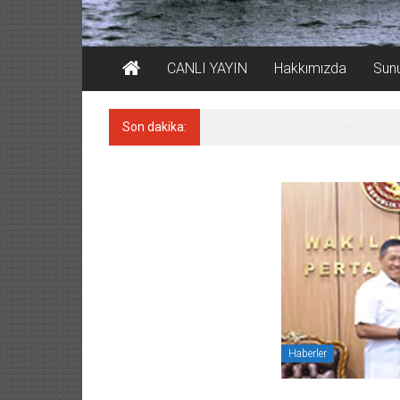
CANLI YAYIN
Hakkımızda
Sun
Son dakika:
Avustralya’dan Kanada’ya re
Haberler