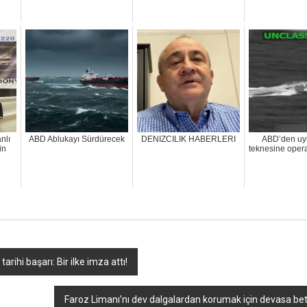
nlı
ABD Ablukayı Sürdürecek
DENIZCILIK HABERLERI
ABD’den uy
in
teknesine oper
arihi başarı: Bir ilke imza attı!
Faroz Limanı’nı dev dalgalardan korumak için devasa bet