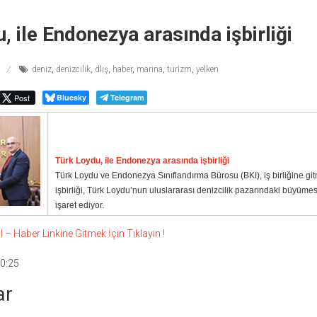
, ile Endonezya arasında işbirliği
deniz
,
denizcilik
,
dlış
,
haber
,
marina
,
turizm
,
yelken
Post
Bluesky
Telegram
Türk Loydu, ile Endonezya arasında işbirliği
Türk Loydu ve Endonezya Sınıflandırma Bürosu (BKI), iş birliğine git
işbirliği, Türk Loydu’nun uluslararası denizcilik pazarındaki büyüme
işaret ediyor.
 Haber Linkine Gitmek İçin Tıklayın !
0:25
ar