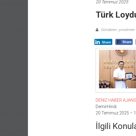
20 Temmuz 2025
Türk Loydu
Gönderen: yonetmen
Share
Share
DENIZ HABER AJANSI –
DemirHindi
20 Temmuz 2025 – 1
İlgili Konul