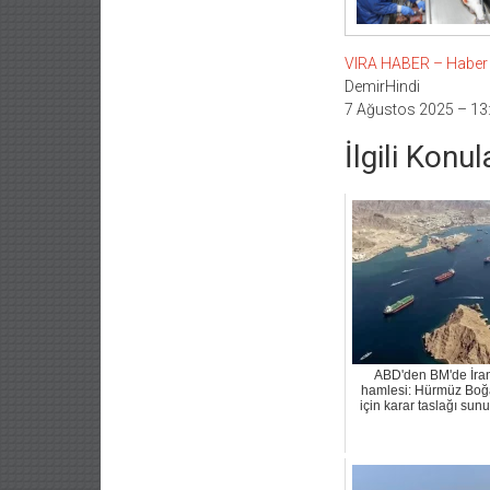
VIRA HABER – Haber Li
DemirHindi
7 Ağustos 2025 – 13
İlgili Konul
ABD'den BM'de İra
hamlesi: Hürmüz Boğ
için karar taslağı sun