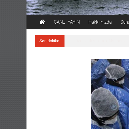
CANLI YAYIN
Hakkımızda
Sun
Son dakika:
‘14. Olympos Regatta’ başlıyo