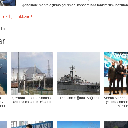
genelinde markalaştırma çalışması kapsamında tanıtım filmi hazırlan
nki İçin Tıklayın !
:16
ar
n
Çernobil’de dron saldırısı
Hindistan Sığınak Sağladı
Sirena Marine, 
azı
koruma kalkanını çökertti
yat ihracatında
uldu
sürdü