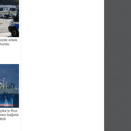
nizde erkek
ulundu
lçika’yı Rus
men bağımlı
irdi