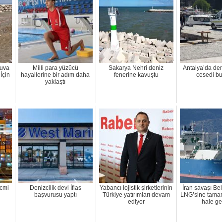
Yuva
Milli para yüzücü
Sakarya Nehri deniz
Antalya’da de
İçin
hayallerine bir adım daha
fenerine kavuştu
cesedi b
yaklaştı
cmi
Denizcilik devi İflas
Yabancı lojistik şirketlerinin
İran savaşı Be
başvurusu yaptı
Türkiye yatırımları devam
LNG’sine tama
ediyor
hale get