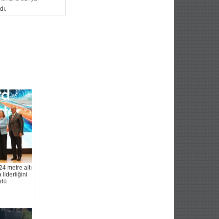
dı.
24 metre altı
 liderliğini
rdü