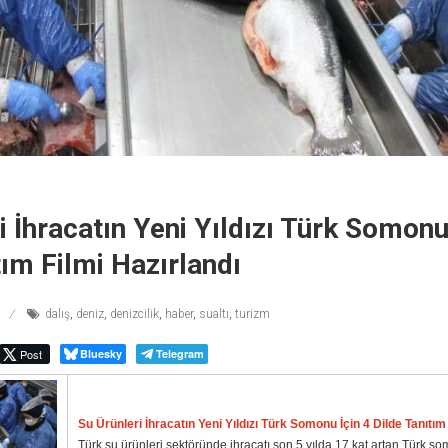
i İhracatın Yeni Yıldızı Türk Somonu
tım Filmi Hazırlandı
dalış
,
deniz
,
denizcilik
,
haber
,
sualtı
,
turizm
Post
Bluesky
Telegram
Su Ürünleri İhracatın Yeni Yıldızı Türk Somonu İçin 4 Dilde Tanıtım
Türk su ürünleri sektöründe ihracatı son 5 yılda 17 kat artan Türk 