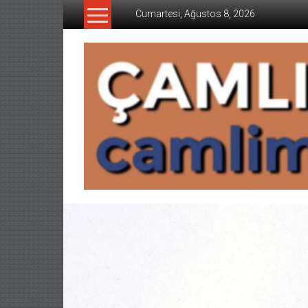
İçeriğe
Cumartesi, Ağustos 8, 2026
geç
CAMLIMANI
AKADEMI