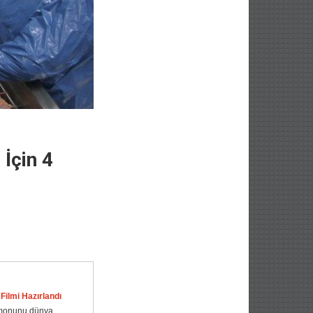
 İçin 4
 Filmi Hazırlandı
somonunu dünya