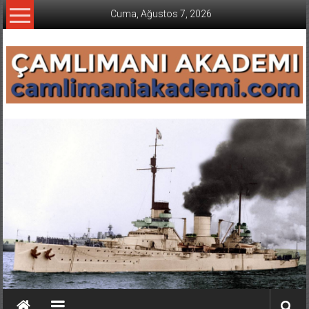
İçeriğe
Cuma, Ağustos 7, 2026
geç
CAMLIMANI
AKADEMI