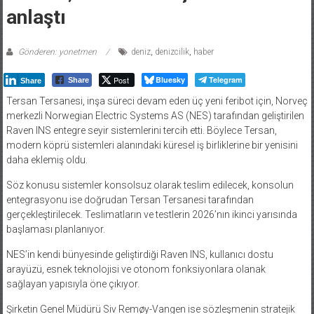
anlaştı
Gönderen: yonetmen
deniz
,
denizcilik
,
haber
Post
Bluesky
Telegram
Share
Share
Tersan Tersanesi, inşa süreci devam eden üç yeni feribot için, Norveç
merkezli Norwegian Electric Systems AS (NES) tarafından geliştirilen
Raven INS entegre seyir sistemlerini tercih etti. Böylece Tersan,
modern köprü sistemleri alanındaki küresel iş birliklerine bir yenisini
daha eklemiş oldu.
Söz konusu sistemler konsolsuz olarak teslim edilecek, konsolun
entegrasyonu ise doğrudan Tersan Tersanesi tarafından
gerçekleştirilecek. Teslimatların ve testlerin 2026’nın ikinci yarısında
başlaması planlanıyor.
NES’in kendi bünyesinde geliştirdiği Raven INS, kullanıcı dostu
arayüzü, esnek teknolojisi ve otonom fonksiyonlara olanak
sağlayan yapısıyla öne çıkıyor.
Şirketin Genel Müdürü Siv Remøy-Vangen ise sözleşmenin stratejik