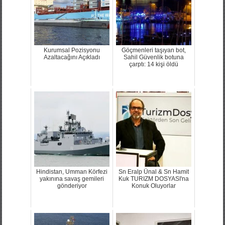
Kurumsal Pozisyonu
Göçmenleri taşıyan bot,
Azaltacağını Açıkladı
Sahil Güvenlik botuna
çarptı: 14 kişi öldü
Hindistan, Umman Körfezi
Sn Eralp Ünal & Sn Hamit
yakınına savaş gemileri
Kuk TURIZM DOSYASI'na
gönderiyor
Konuk Oluyorlar