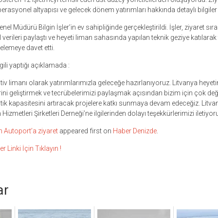
perasyonel altyapısı ve gelecek dönem yatırımları hakkında detaylı bilgiler a
l Müdürü Bilgin İşler’in ev sahipliğinde gerçekleştirildi. İşler, ziyaret sır
verileri paylaştı ve heyeti liman sahasında yapılan teknik geziye katılara
celemeye davet etti.
ilgili yaptığı açıklamada :
tiv limanı olarak yatırımlarımızla geleceğe hazırlanıyoruz. Litvanya heyetin
lerini geliştirmek ve tecrübelerimizi paylaşmak açısından bizim için çok değ
istik kapasitesini artıracak projelere katkı sunmaya devam edeceğiz. Litv
izmetleri Şirketleri Derneği’ne ilgilerinden dolayı teşekkürlerimizi iletiyoru
n Autoport’a ziyaret
appeared first on
Haber Denizde
.
inki İçin Tıklayın !
ar