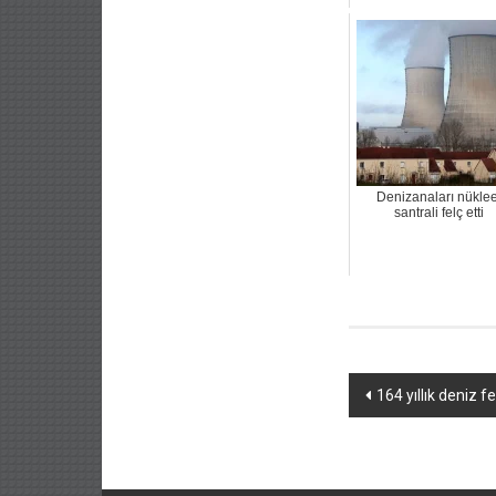
Denizanaları nüklee
santrali felç etti
Yazı
164 yıllık deniz f
dolaşımı