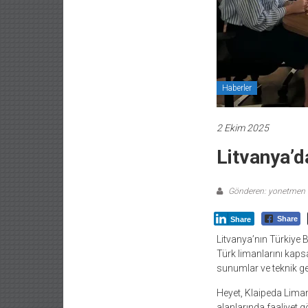
Haberler
2 Ekim 2025
Litvanya’d
Gönderen: yonetmen
Share
Share
Litvanya’nın Türkiye B
Türk limanlarını kaps
sunumlar ve teknik gez
Heyet, Klaipeda Liman
alanlarında faaliyet 