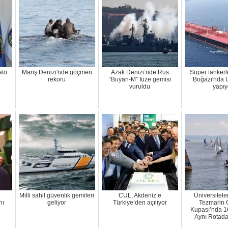
ato
Manş Denizi'nde göçmen
Azak Denizi’nde Rus
Süper tanker
rekoru
“Buyan-M” füze gemisi
Boğazı'nda 
vuruldu
yapıy
Milli sahil güvenlik gemileri
CUL, Akdeniz’e
Üniversiteler
nı
geliyor
Türkiye’den açılıyor
Tezmarin 
Kupası’nda 1
Aynı Rotada