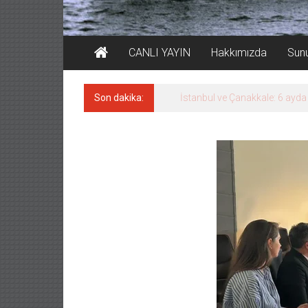
CANLI YAYIN
Hakkımızda
Sun
Son dakika:
TEKNOFEST ‘Mavi Vatan’ ziyaret