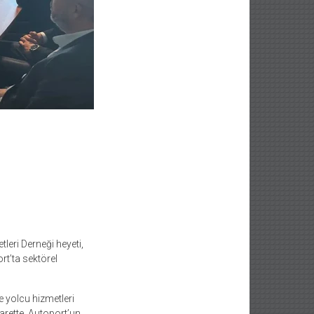
leri Derneği heyeti,
rt’ta sektörel
e yolcu hizmetleri
arette, Autoport’un