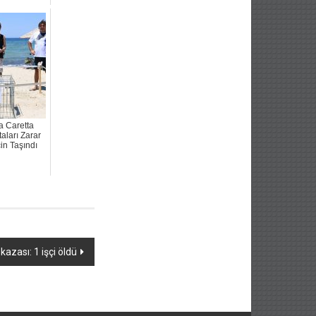
a Caretta
aları Zarar
in Taşındı
azası: 1 işçi öldü