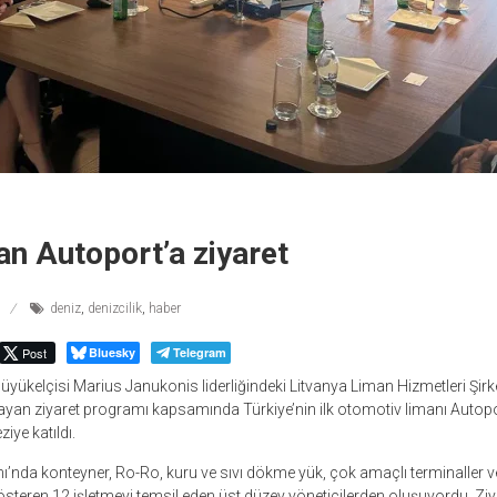
an Autoport’a ziyaret
deniz
,
denizcilik
,
haber
Post
Bluesky
Telegram
üyükelçisi Marius Janukonis liderliğindeki Litvanya Liman Hizmetleri Şirket
ayan ziyaret programı kapsamında Türkiye’nin ilk otomotiv limanı Autopo
iye katıldı.
ı’nda konteyner, Ro-Ro, kuru ve sıvı dökme yük, çok amaçlı terminaller v
gösteren 12 işletmeyi temsil eden üst düzey yöneticilerden oluşuyordu. Ziy