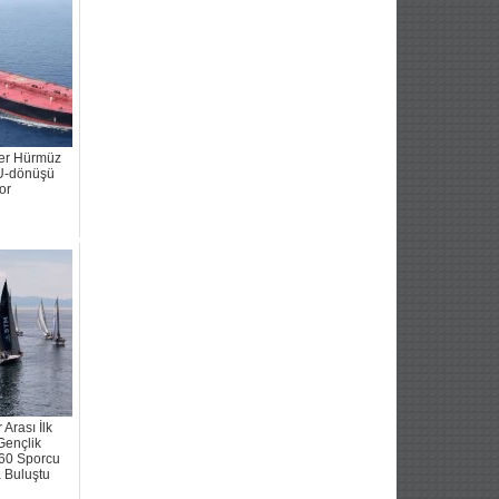
ler Hürmüz
U-dönüşü
or
 Arası İlk
Gençlik
60 Sporcu
 Buluştu