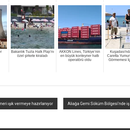
r
Bakanlık Tuzla Halk Plajı’nı
AKKON Lines, Türkiye’nin
Kuşadası'nd
özel şirkete kiraladı
en büyük konteyner hattı
Caretta Yumurt
operatörü oldu
Görmemesi İç
eneri ışık vermeye hazırlanıyor
Aliağa Gemi Söküm Bölgesi’nde iş k