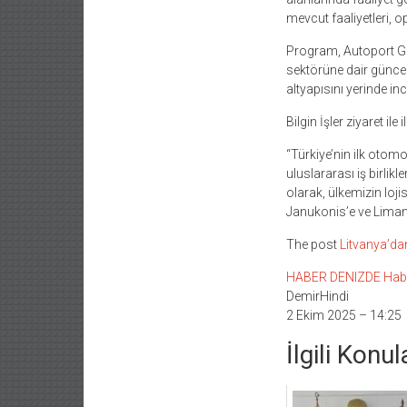
mevcut faaliyetleri, o
Program, Autoport Gene
sektörüne dair güncel 
altyapısını yerinde in
Bilgin İşler ziyaret ile 
“Türkiye’nin ilk otomo
uluslararası iş birlik
olarak, ülkemizin loj
Janukonis’e ve Liman H
The post
Litvanya’da
HABER DENIZDE Haber L
DemirHindi
2 Ekim 2025 – 14:25
İlgili Konul