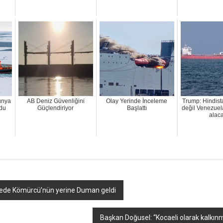
ünya
AB Deniz Güvenliğini
Olay Yerinde İnceleme
Trump: Hindist
ldu
Güçlendiriyor
Başlattı
değil Venezuel
alac
de Kömürcü’nün yerine Duman geldi
Başkan Doğusel: “Kocaeli olarak kalkın