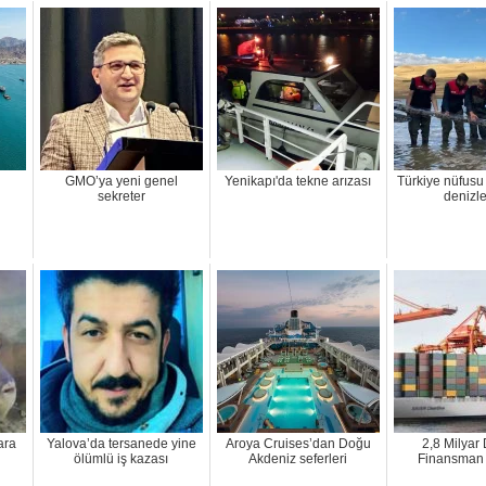
GMO’ya yeni genel
Yenikapı'da tekne arızası
Türkiye nüfusu
sekreter
denizl
ara
Yalova’da tersanede yine
Aroya Cruises’dan Doğu
2,8 Milyar 
ölümlü iş kazası
Akdeniz seferleri
Finansman 