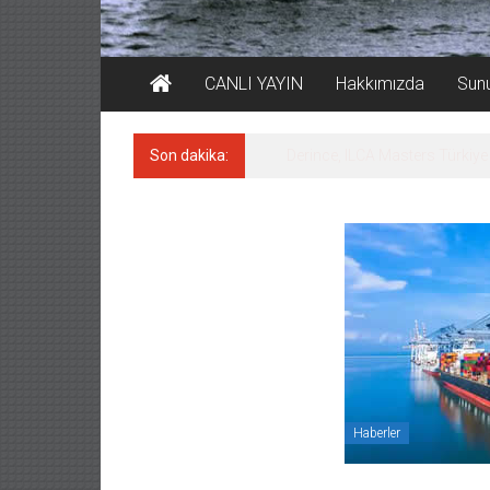
CANLI YAYIN
Hakkımızda
Sun
Son dakika:
Derince, ILCA Masters Türkiy
Haberler