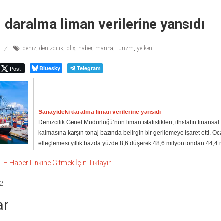
 daralma liman verilerine yansıdı
deniz
,
denizcilik
,
dlış
,
haber
,
marina
,
turizm
,
yelken
Post
Bluesky
Telegram
Sanayideki daralma liman verilerine yansıdı
Denizcilik Genel Müdürlüğü’nün liman istatistikleri, ithalatın finansal
kalmasına karşın tonaj bazında belirgin bir gerilemeye işaret etti. O
elleçlemesi yıllık bazda yüzde 8,6 düşerek 48,6 milyon tondan 44,4 m
 Haber Linkine Gitmek İçin Tıklayın !
2
ar