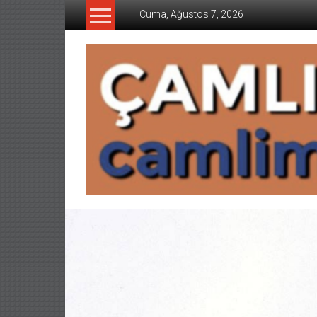
İçeriğe
Cuma, Ağustos 7, 2026
geç
CAMLIMANI
AKADEMI