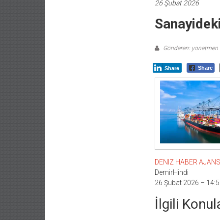
26 Şubat 2026
Sanayideki
Gönderen: yonetmen
Share
Share
DENIZ HABER AJANSI –
DemirHindi
26 Şubat 2026 – 14:5
İlgili Konul