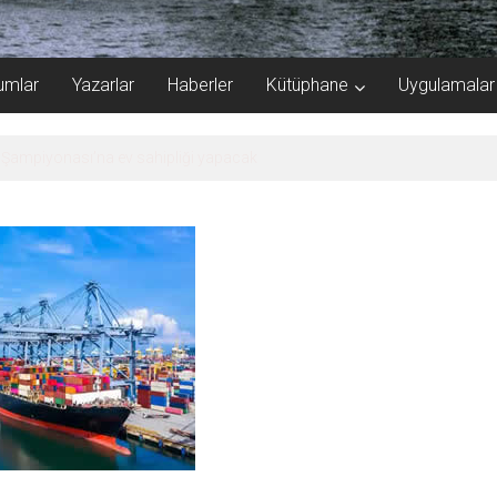
umlar
Yazarlar
Haberler
Kütüphane
Uygulamalar
e Şampiyonası’na ev sahipliği yapacak