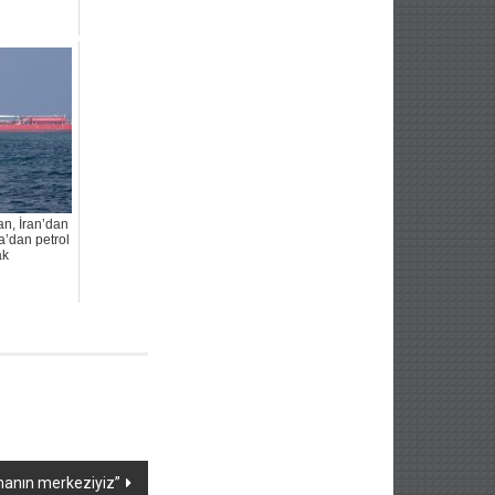
an, İran’dan
a’dan petrol
ak
manın merkeziyiz”