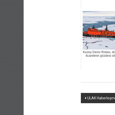
Kuzey Deniz Rotası, d
ticaretinin gözdesi o
Yazı
ULAK Haberleşme
dolaşımı