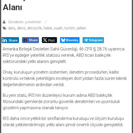
Alanı
Gönderen: yonetmen
dalış
,
deniz
,
denizcilik
,
haber
,
sualtı
,
turizm
,
yelken
Post
Bluesky
Telegram
Share
Share
Amerika Birleşik Devletleri Sahil Güvenliği, 46 CFR § 28.76 uyarınca
IRS’ye eşdeğer yeterlilik statüsü vererek, ABD ticari balıkçılık
sektöründeki yetki alanını genişletti.
Onay, kuruluşun yönetim sistemleri, denetim prosedürleri, kalite
kontrolü ve teknik yeterliliğini inceleyen dört yıldan fazla süren teknik
değerlendirmenin ardından verildi.
Bu yeni statü, IRS’nin düzenleyici kurum adına ABD balıkçılık
filosundaki gemilerde zorunlu güvenlik denetimleri ve uyumluluk
gözetimi yapmasına olanak tanıyor.
IRS daha önce yetkili bir sınıflandırma kuruluşu ve ölçüm kuruluşu
olarak yetkilendirilmişti; yetki alanı şimdi önemli ölçüde genişletildi.