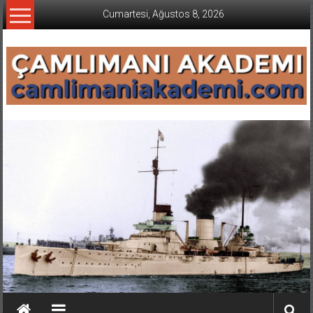
İçeriğe
Cumartesi, Ağustos 8, 2026
geç
CAMLIMANI
AKADEMI