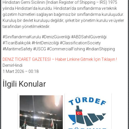
Hindistan Gemi Sicilinin (Indian Register of Shipping – IRS) 1975
yılında Hindistan’da kuruldu. Hindistan’da sınıflandırma ve teknik
gözetim hizmetleri sağlayan bağımsız bir sınıflandırma kuruluşudur.
Kuruluş bir devlet kuruluşu değildir; şirket bir yönetim kurulu ve üyeler
tarafından yönetilmektedir.
#SınıflandırmaKurulu #DenizGüvenliği #ABDSahilGüvenliği
#TicariBalıkçılık #HintDenizciliği #ClassificationSociety
#MaritimeSafety #USCG #CommercialFishing #IndianShipping
DENIZ TİCARET GAZETESİ – Haber Linkine Gitmek İçin Tıklayın !
DemirHindi
1 Mart 2026 – 00:18
İlgili Konular