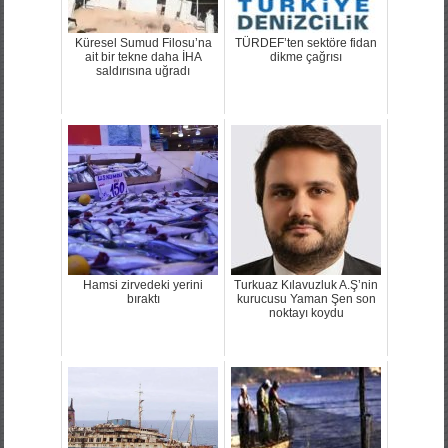
Küresel Sumud Filosu’na
TÜRDEF’ten sektöre fidan
ait bir tekne daha İHA
dikme çağrısı
saldırısına uğradı
Hamsi zirvedeki yerini
Turkuaz Kılavuzluk A.Ş’nin
bıraktı
kurucusu Yaman Şen son
noktayı koydu