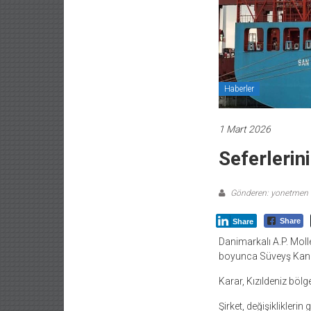
Haberler
1 Mart 2026
Seferlerin
Gönderen: yonetmen
Share
Share
Danimarkalı A.P. Mol
boyunca Süveyş Kanal
Karar, Kızıldeniz bölg
Şirket, değişiklikler