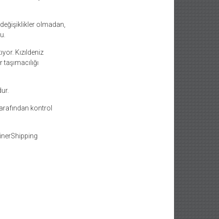
değişiklikler olmadan,
u.
ıyor. Kızıldeniz
 taşımacılığı
ur.
tarafından kontrol
inerShipping