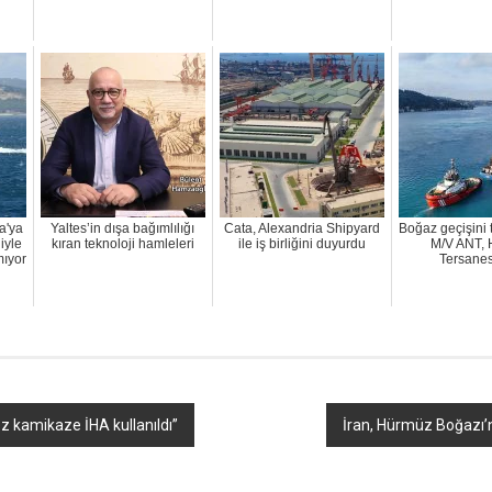
a'ya
Yaltes’in dışa bağımlılığı
Cata, Alexandria Shipyard
Boğaz geçişini
iyle
kıran teknoloji hamleleri
ile iş birliğini duyurdu
M/V ANT, 
mıyor
Tersanes
z kamikaze İHA kullanıldı”
İran, Hürmüz Boğazı’n