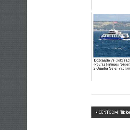
Bozcaada ve Gökçead
Poyraz Fırtınası Neden
2 Gündür Sefer Yapıla
Yazı
CENTCOM: “İlk ke
dolaşımı