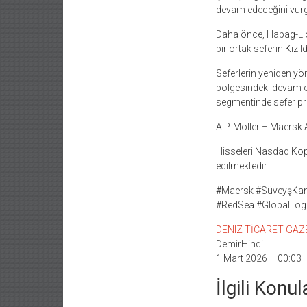
devam edeceğini vurgu
Daha önce, Hapag-Lloy
bir ortak seferin Kızı
Seferlerin yeniden yönl
bölgesindeki devam ed
segmentinde sefer prog
A.P. Moller – Maersk A
Hisseleri Nasdaq Kope
edilmektedir.
#Maersk #SüveyşKanal
#RedSea #GlobalLogi
DENIZ TİCARET GAZETE
DemirHindi
1 Mart 2026 – 00:03
İlgili Konul