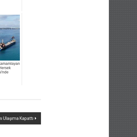
 tamamlayan
Hersek
i'nde
ı Ulaşıma Kapattı