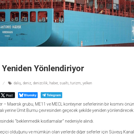
i Yeniden Yönlendiriyor
dalış
,
deniz
,
denizcilik
,
haber
,
sualtı
,
turizm
,
yelken
Post
Bluesky
Telegram
ler – Maersk grubu, ME11 ve MECL konteyner seferlerinin bir kısmını önü
ı yerine Ümit Burnu çevresinden geçecek şekilde yeniden yönlendirecek
esindeki “beklenmedik kısıtlamalar” nedeniyle alındı.
in geçici olduğunu ve mümkün olan yerlerde diğer seferler için Süveyş Kana