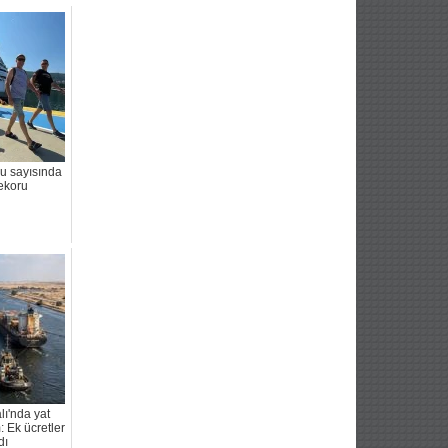
cu sayısında
rekoru
ı'nda yat
: Ek ücretler
dı