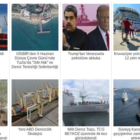
ldi
GİSBİR’den 5 Haziran
Trump’tan Venezuela
Kruvaziyer yol
Dünya Çevre Günü’nde
petrolüne abluka
12 yılın 
Tuzla’da "Sıfır Atık" ve
Deniz Temizliği Seferberliği
Yeni ABD Denizcilik
Milli Deniz Topu, TCG
Süveyş Kanal
p
Stratejisi
BEYKOZ üzerinde ilk kez
geçişlerine zam
andı
görüntülendi
artırıl