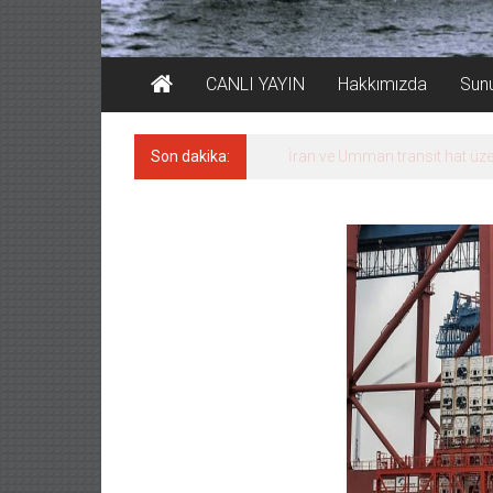
CANLI YAYIN
Hakkımızda
Sun
Son dakika:
İran ve Umman transit hat üze