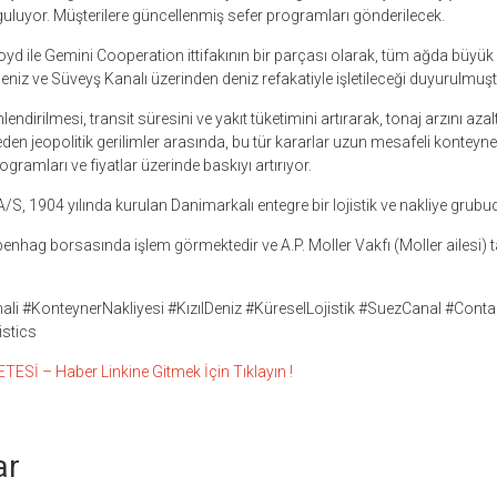
luyor. Müşterilere güncellenmiş sefer programları gönderilecek.
d ile Gemini Cooperation ittifakının bir parçası olarak, tüm ağda büyük 
ldeniz ve Süveyş Kanalı üzerinden deniz refakatiyle işletileceği duyurulmuşt
endirilmesi, transit süresini ve yakıt tüketimini artırarak, tonaj arzını azalt
en jeopolitik gerilimler arasında, bu tür kararlar uzun mesafeli konteyner
ramları ve fiyatlar üzerinde baskıyı artırıyor.
/S, 1904 yılında kurulan Danimarkalı entegre bir lojistik ve nakliye grubud
nhag borsasında işlem görmektedir ve A.P. Moller Vakfı (Moller ailesi) 
i #KonteynerNakliyesi #KızılDeniz #KüreselLojistik #SuezCanal #Conta
stics
Sİ – Haber Linkine Gitmek İçin Tıklayın !
ar