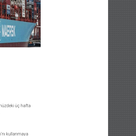
müzdeki üç hafta
.
lı’nı kullanmaya