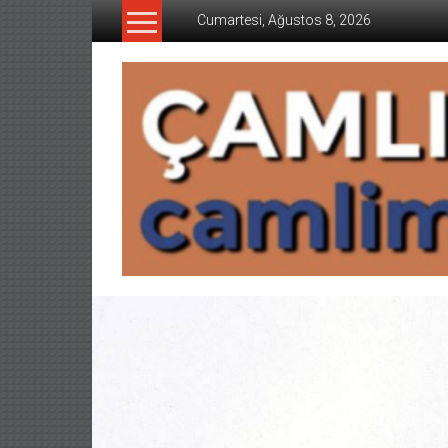
İçeriğe
Cumartesi, Ağustos 8, 2026
geç
CAMLIMANI
AKADEMI