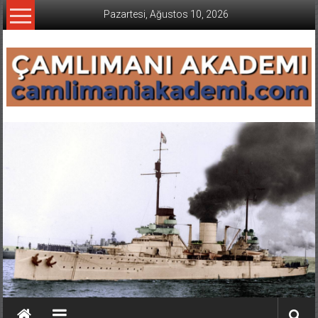
İçeriğe
Pazartesi, Ağustos 10, 2026
geç
CAMLIMANI
AKADEMI