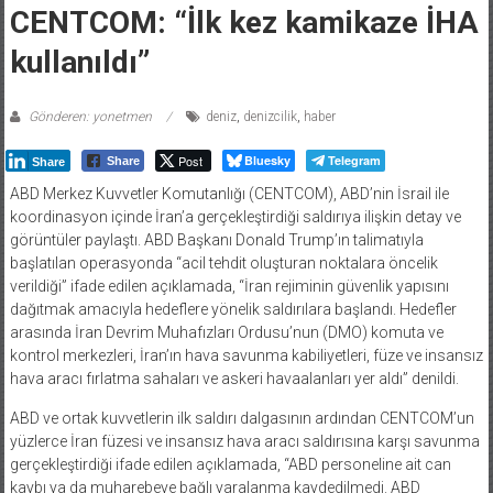
kullanıldı”
Gönderen: yonetmen
deniz
,
denizcilik
,
haber
Post
Bluesky
Telegram
Share
Share
ABD Merkez Kuvvetler Komutanlığı (CENTCOM), ABD’nin İsrail ile
koordinasyon içinde İran’a gerçekleştirdiği saldırıya ilişkin detay ve
görüntüler paylaştı. ABD Başkanı Donald Trump’ın talimatıyla
başlatılan operasyonda “acil tehdit oluşturan noktalara öncelik
verildiği” ifade edilen açıklamada, “İran rejiminin güvenlik yapısını
dağıtmak amacıyla hedeflere yönelik saldırılara başlandı. Hedefler
arasında İran Devrim Muhafızları Ordusu’nun (DMO) komuta ve
kontrol merkezleri, İran’ın hava savunma kabiliyetleri, füze ve insansız
hava aracı fırlatma sahaları ve askeri havaalanları yer aldı” denildi.
ABD ve ortak kuvvetlerin ilk saldırı dalgasının ardından CENTCOM’un
yüzlerce İran füzesi ve insansız hava aracı saldırısına karşı savunma
gerçekleştirdiği ifade edilen açıklamada, “ABD personeline ait can
kaybı ya da muharebeye bağlı yaralanma kaydedilmedi. ABD
tesislerindeki hasar asgari düzeyde kaldı ve operasyonları etkilemedi”