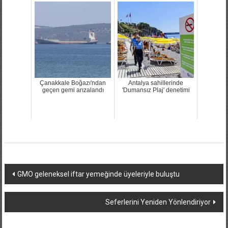
Çanakkale Boğazı'ndan
Antalya sahillerinde
geçen gemi arızalandı
'Dumansız Plaj' denetimi
Yazı
GMO geleneksel iftar yemeğinde üyeleriyle buluştu
dolaşımı
Seferlerini Yeniden Yönlendiriyor