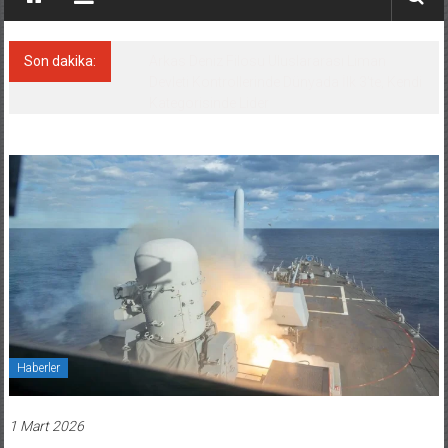
Son dakika:
Malezya Korvet Projesi’nde 3. Gemi de
denize indirildi
Haberler
1 Mart 2026
CENTCOM: “İlk kez kamikaze İHA