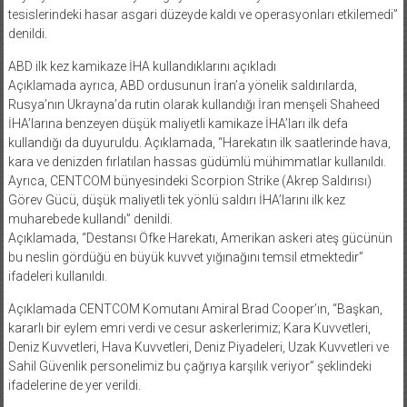
denildi.
ABD ilk kez kamikaze İHA kullandıklarını açıkladı
Açıklamada ayrıca, ABD ordusunun İran’a yönelik saldırılarda,
Rusya’nın Ukrayna’da rutin olarak kullandığı İran menşeli Shaheed
İHA’larına benzeyen düşük maliyetli kamikaze İHA’ları ilk defa
kullandığı da duyuruldu. Açıklamada, “Harekatın ilk saatlerinde hava,
kara ve denizden fırlatılan hassas güdümlü mühimmatlar kullanıldı.
Ayrıca, CENTCOM bünyesindeki Scorpion Strike (Akrep Saldırısı)
Görev Gücü, düşük maliyetli tek yönlü saldırı İHA’larını ilk kez
muharebede kullandı” denildi.
Açıklamada, “Destansı Öfke Harekatı, Amerikan askeri ateş gücünün
bu neslin gördüğü en büyük kuvvet yığınağını temsil etmektedir”
ifadeleri kullanıldı.
Açıklamada CENTCOM Komutanı Amiral Brad Cooper’ın, “Başkan,
kararlı bir eylem emri verdi ve cesur askerlerimiz; Kara Kuvvetleri,
Deniz Kuvvetleri, Hava Kuvvetleri, Deniz Piyadeleri, Uzak Kuvvetleri ve
Sahil Güvenlik personelimiz bu çağrıya karşılık veriyor” şeklindeki
ifadelerine de yer verildi.
7DENIZ – Haber Linki İçin Tıklayın !