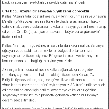
baskıya son vermeye tutarlı bir şekilde çağırmıştır” dedi.
Orta Doğu, uzayan bir savaştan büyük zarar görecektir
Kallas, “Azami itidal gösterilmesini, sivillerin korunmasını ve Birleşmiş
Milletler (BM) sözleşmesinin ilkeleri ile uluslararası insancıl hukuk
dahil olmak üzere uluslararası hukuka tam saygı gösterilmesini talep
ediyoruz. Orta Doğu, uzayan bir savaştan büyük zarar görecektir”
ifadelerini kullandı.
Kallas, “İran, ayrım gözetmeyen saldırılardan kaçınmalıdır. Saldırıya
uğrayan ve bu saldırılardan etkilenen bölgesel ortaklarımızla
dayanışmamızı ifade ediyoruz. Bölgesel istikrara ve sivil hayatın
korunmasına olan bağlılığımızı yineliyoruz” dedi.
AB’nin gerilimin düşürülmesine katkı sağlamak için bölgedeki
ortaklarıyla yakın temas halinde olduğu ifade eden Kallas, “Avrupa
Birliği ile üye devletlerin, bölgesel güvenlik ve istikrarın korunmasına
yönelik sarsılmaz taahhüdünü teyit ediyoruz. AB, İran’ın nükleer silah
edinmesini önlemek için gerilimi azaltmaya ve kalıcı bir çözüm
sağlamaya yönelik tüm diplomatik çabalara katkıda bulunmaya
devam edecektir” dedi.
İran’ın Uluslararası Atom Enerjisi Ajansı (UAEA) ile nükleer silahların