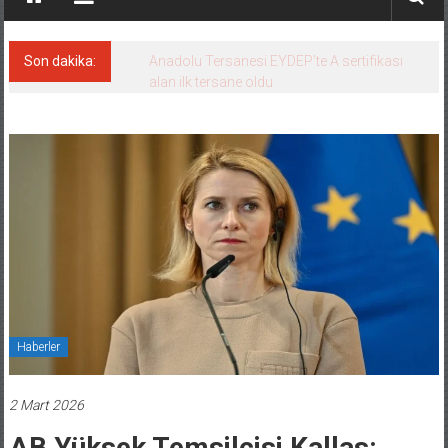
Son dakika:
Anadolu Tersanesi EYDEP’te A sertifikası
alan ilk tersane oldu
Haberler
2 Mart 2026
AB Yüksek Temsilcisi Kallas: