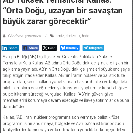
“Orta Doğu, uzayan bir savaştan
büyük zarar görecektir”
Gönderen: yonetmen
deniz
,
denizcilik
,
haber
Post
Bluesky
Telegram
Share
Share
Avrupa Birliği (AB) Dış İlişkiler ve Güvenlik Politikaları Yüksek
Temsilcisi Kaja Kallas, AB adına Orta Doğu’daki gelişmelere ilişkin bir
açıklama yayınladı. AB’nin Orta Doğu’daki gelişmeleri büyük endişeyle
takip ettiğini ifade eden Kallas, AB’nin İran’ın nükleer ve balistik füze
programları, kendi halkına yönelik insan hakları ihlalleri ve bölgedeki
silahlı gruplara desteği nedeniyle kapsamlı yaptırımlar kabul ettiği ve
bu politikanın süreceği vurguladı. Kallas, “AB’nin güvenliği ve
menfaatlerini korumaya devam edeceğiz ve ilave yaptırımlar da buna
dahildir” dedi.
Kallas, “AB, İran’ı nükleer programına son vermeye, balistik füze
programını sınırlandırmaya, bölgede ve Avrupa’da istikrar bozucu
faaliyetlerden kaçınmaya ve kendi halkına yönelik korkunç şiddet ve