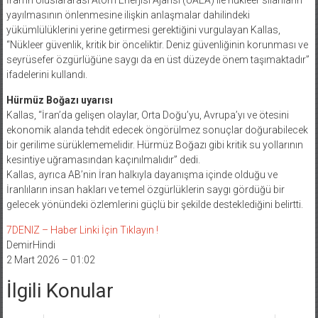
yayılmasının önlenmesine ilişkin anlaşmalar dahilindeki
yükümlülüklerini yerine getirmesi gerektiğini vurgulayan Kallas,
“Nükleer güvenlik, kritik bir önceliktir. Deniz güvenliğinin korunması ve
seyrüsefer özgürlüğüne saygı da en üst düzeyde önem taşımaktadır”
ifadelerini kullandı.
Hürmüz Boğazı uyarısı
Kallas, “İran’da gelişen olaylar, Orta Doğu’yu, Avrupa’yı ve ötesini
ekonomik alanda tehdit edecek öngörülmez sonuçlar doğurabilecek
bir gerilime sürüklememelidir. Hürmüz Boğazı gibi kritik su yollarının
kesintiye uğramasından kaçınılmalıdır” dedi.
Kallas, ayrıca AB’nin İran halkıyla dayanışma içinde olduğu ve
İranlıların insan hakları ve temel özgürlüklerin saygı gördüğü bir
gelecek yönündeki özlemlerini güçlü bir şekilde desteklediğini belirtti.
7DENIZ – Haber Linki İçin Tıklayın !
DemirHindi
2 Mart 2026 – 01:02
İlgili Konular