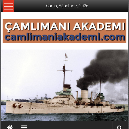
İçeriğe
Cuma, Ağustos 7, 2026
geç
CAMLIMANI
AKADEMI