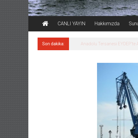
CANLI YAYIN
Hakkımızda
Sun
Son dakika:
Derince, ILCA Masters Türkiy