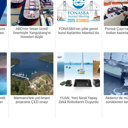
gemi
ABD'nin 'liman ücreti'
FONASBA’nın yıllık genel
Porsuk Çayı’nın
ası
önerisiyle Yangzijiang'ın
kurul toplantısı İstanbul’da
botları kadın
hisseleri düştü
illi
Marmaris'teki yat limanı
YUAN, Yeni Nesil Yapay
Akdeniz’de mü
rı
projesine ÇED onayı
Zekâ Robotlarını Duyurdu
sürüklenen ta