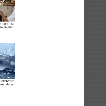
 turist gezi
lara emanet
rettebatsız
nker alarmı