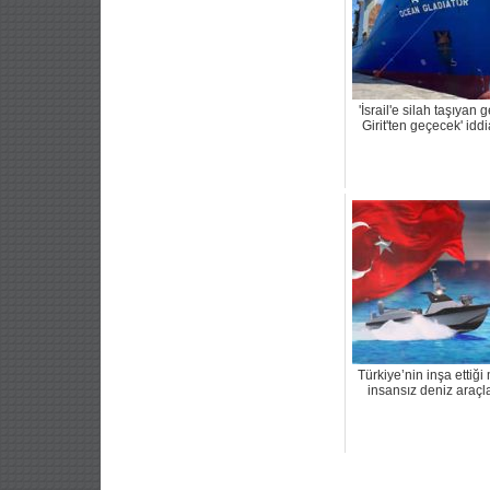
'İsrail'e silah taşıyan 
Girit'ten geçecek' iddi
Türkiye’nin inşa ettiği m
insansız deniz araçla