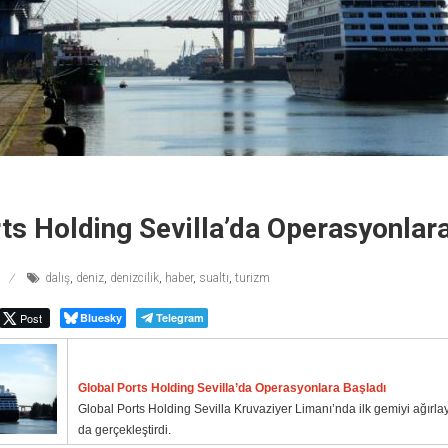
ts Holding Sevilla’da Operasyonlar
dalış
,
deniz
,
denizcilik
,
haber
,
sualtı
,
turizm
Post
Bluesky
Telegram
Global Ports Holding Sevilla’da Operasyonlara Başladı
Global Ports Holding Sevilla Kruvaziyer Limanı’nda ilk gemiyi ağırlay
da gerçekleştirdi.