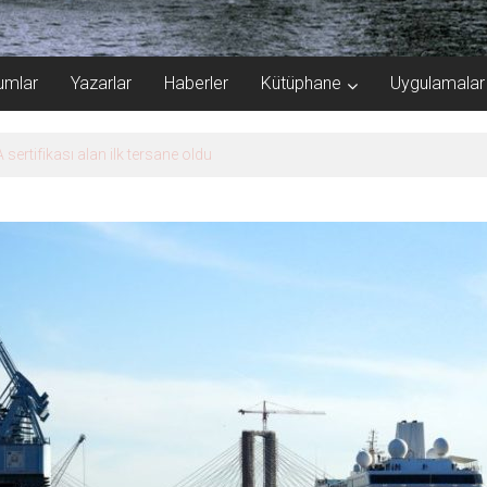
umlar
Yazarlar
Haberler
Kütüphane
Uygulamalar
e Şampiyonası’na ev sahipliği yapacak