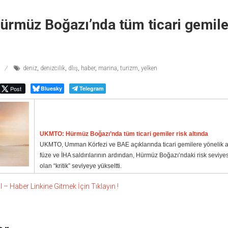
rmüz Boğazı’nda tüm ticari gemiler
deniz
,
denizcilik
,
dlış
,
haber
,
marina
,
turizm
,
yelken
Post
Bluesky
Telegram
UKMTO: Hürmüz Boğazı’nda tüm ticari gemiler risk altında
UKMTO, Umman Körfezi ve BAE açıklarında ticari gemilere yönelik a
füze ve İHA saldırılarının ardından, Hürmüz Boğazı’ndaki risk seviye
olan “kritik” seviyeye yükseltti.
 Haber Linkine Gitmek İçin Tıklayın !