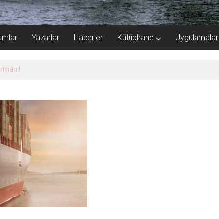
umlar
Yazarlar
Haberler
Kütüphane
Uygulamalar
Samsun’da