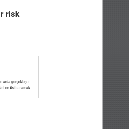
 risk
rt arda gerçekleşen
sini en üst basamak