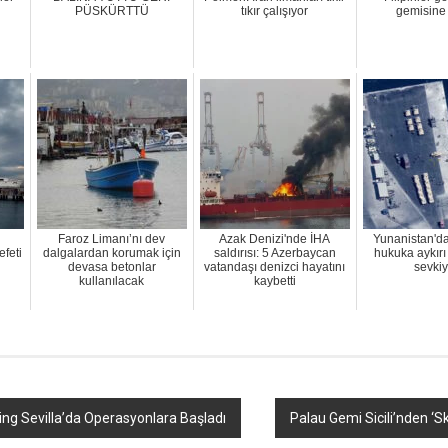
PÜSKÜRTTÜ
tıkır çalışıyor
gemisine 
Faroz Limanı’nı dev
Azak Denizi'nde İHA
Yunanistan'd
feti
dalgalardan korumak için
saldırısı: 5 Azerbaycan
hukuka aykırı 
devasa betonlar
vatandaşı denizci hayatını
sevkiy
kullanılacak
kaybetti
ing Sevilla’da Operasyonlara Başladı
Palau Gemi Sicili’nden ‘Sk