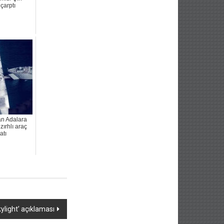
çarptı
an Adalara
zırhlı araç
atı
ylight’ açıklaması