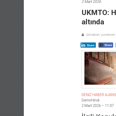
2 Mart 2026
UKMTO: Hü
altında
Gönderen: yonetmen
Share
Share
DENIZ HABER AJANSI –
DemirHindi
2 Mart 2026 – 11:07