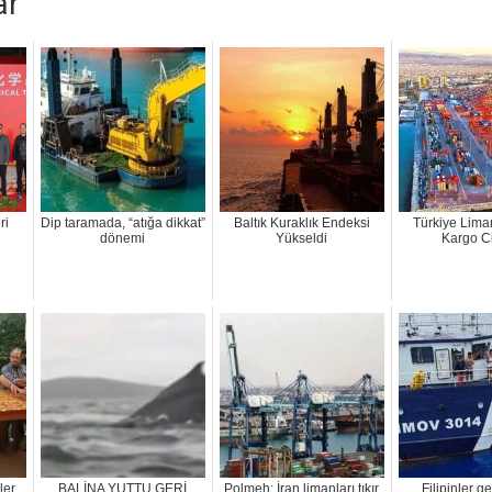
ar
ri
Dip taramada, “atığa dikkat”
Baltık Kuraklık Endeksi
Türkiye Lima
dönemi
Yükseldi
Kargo C
ler
BALİNA YUTTU GERİ
Polmeh: İran limanları tıkır
Filipinler g