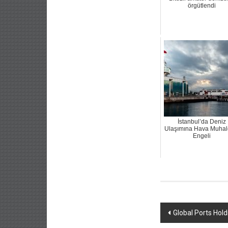
örgütlendi
İstanbul’da Deniz
Ulaşımına Hava Muhale
Engeli
Yazı
Global Ports Hold