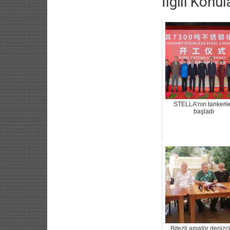
İlgili Konul
STELLA’nın tankerle
başladı
Bitezli amatör denizci