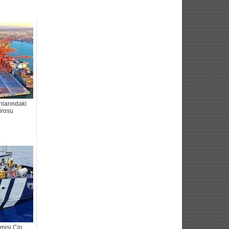
nlarındaki
irosu
emisi Çin