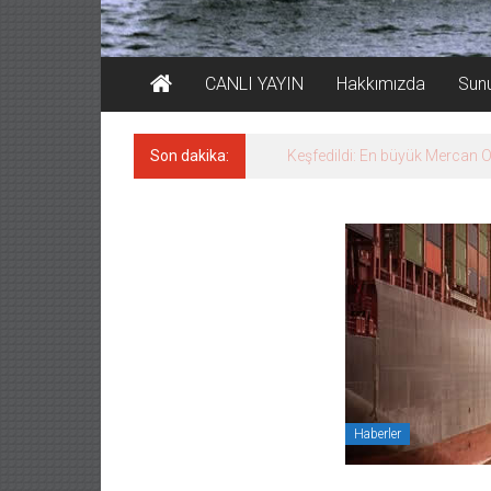
CANLI YAYIN
Hakkımızda
Sun
Son dakika:
Dronla vurulan Türk gemisi 
Haberler