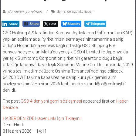
Gönderen: yonetmen
deniz
,
denizcilik
,
haber
Post
Bluesky
Telegram
Share
Share
GSD Holding A.Ş tarafından Kamuyu Aydınlatma Platformu’na (KAP)
yapılan açıklamada, “Şirketimizin sermayesinin tamamına sahip
olduğu Hollanda’da yerleşik bağlı ortaklığı GSD Shipping B.V
bünyesinde yer alan Malta’da yerleşik GSD 4 Limited ile Japonya’da
yerleşik Sumitomo Corporation şirketinin garantör olduğu bağlı
ortaklığı Japonya’da yerleşik Sumisho Marine Co. Ltd. arasında, 2029
yılında teslim edilmek üzere Oshima Tersanesi’nde inşa edilecek
64.200 DWT taşıma kapasitesine sahip kuru yük gemisi alım
sözleşmesinin 2 Haziran 2026 tarihinde imzalandığı öğrenilmiştir”
denildi.
The post
GSD 4’den yeni gemi sözleşmesi
appeared first on
Haber
Denizde
.
HABER DENIZDE Haber Linki İçin Tıklayın !
DemirHindi
3 Haziran 2026 – 14:11