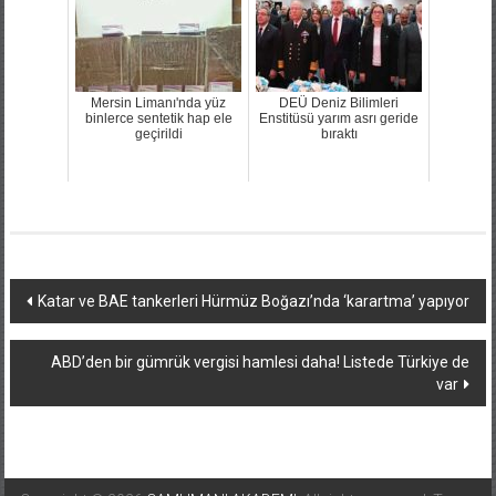
Mersin Limanı'nda yüz
DEÜ Deniz Bilimleri
binlerce sentetik hap ele
Enstitüsü yarım asrı geride
geçirildi
bıraktı
Yazı
Katar ve BAE tankerleri Hürmüz Boğazı’nda ‘karartma’ yapıyor
dolaşımı
ABD’den bir gümrük vergisi hamlesi daha! Listede Türkiye de
var