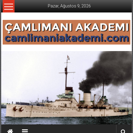
İçeriğe
Pazar, Ağustos 9, 2026
geç
CAMLIMANI
AKADEMI