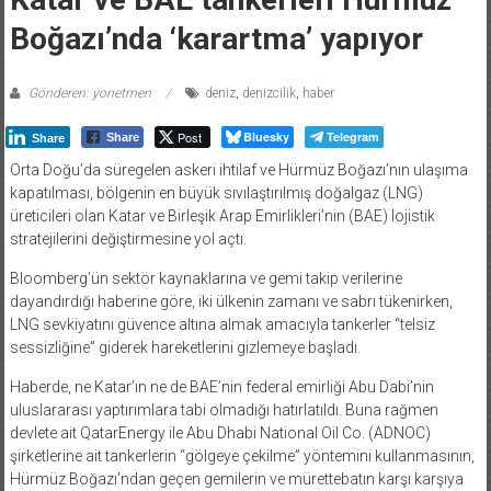
Boğazı’nda ‘karartma’ yapıyor
Gönderen: yonetmen
deniz
,
denizcilik
,
haber
Post
Bluesky
Telegram
Share
Share
Orta Doğu’da süregelen askeri ihtilaf ve Hürmüz Boğazı’nın ulaşıma
kapatılması, bölgenin en büyük sıvılaştırılmış doğalgaz (LNG)
üreticileri olan Katar ve Birleşik Arap Emirlikleri’nin (BAE) lojistik
stratejilerini değiştirmesine yol açtı.
Bloomberg’ün sektör kaynaklarına ve gemi takip verilerine
dayandırdığı haberine göre, iki ülkenin zamanı ve sabrı tükenirken,
LNG sevkiyatını güvence altına almak amacıyla tankerler “telsiz
sessizliğine” giderek hareketlerini gizlemeye başladı.
Haberde, ne Katar’ın ne de BAE’nin federal emirliği Abu Dabi’nin
uluslararası yaptırımlara tabi olmadığı hatırlatıldı. Buna rağmen
devlete ait QatarEnergy ile Abu Dhabi National Oil Co. (ADNOC)
şirketlerine ait tankerlerin “gölgeye çekilme” yöntemini kullanmasının,
Hürmüz Boğazı’ndan geçen gemilerin ve mürettebatın karşı karşıya