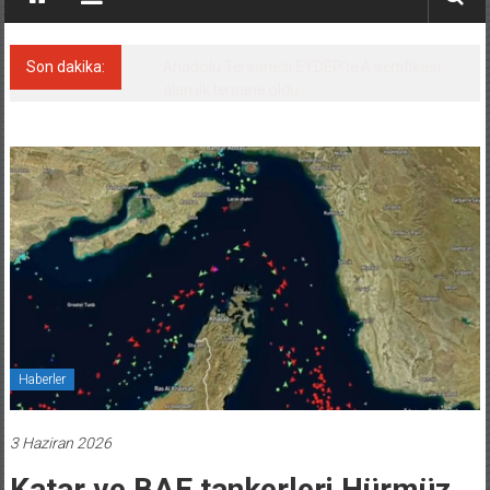
Son dakika:
Derince, ILCA Masters Türkiye
Şampiyonası’na ev sahipliği yapacak
Haberler
3 Haziran 2026
Katar ve BAE tankerleri Hürmüz