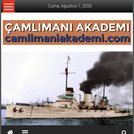
İçeriğe
Cuma, Ağustos 7, 2026
geç
CAMLIMANI
AKADEMI