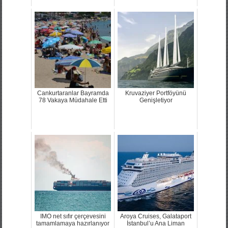
Cankurtaranlar Bayramda
Kruvaziyer Portföyünü
78 Vakaya Müdahale Etti
Genişletiyor
IMO net sıfır çerçevesini
Aroya Cruises, Galataport
tamamlamaya hazırlanıyor
İstanbul’u Ana Liman