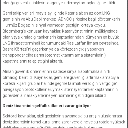
olduğu güvenlik risklerini asgariye indirmeyi amaçladığı belirtildi.
Gemi takip verileri, mayıs ayı içinde Katar’a ait en az dört LNG
gemisinin ve Abu Dabi merkezli ADNOC şirketine bağlı dört tankerin
Hürmüz Boğazı’nı sinyal vermeden geçtiğini ortaya koydu.
Bloomberg’e konuşan kaynaklar, Katar yönetiminin, mülkiyetinde
olan veya kiraladığı tankerlerin kaptanlarından, dünyanın en büyük
LNG ihracat terminali konumundaki Ras Laffan limanı çevresinde,
Basra Körfezi’ni geçerken ya da körfezden çıkış yaparken
transponder cihazlarını (otomatik tanımlama sistemlerini)
kapatmalarını talep ettiğini aktardı.
Alınan güvenlik önlemlerinin sadece sinyal kapatmakla sınırlı
olmadığı belirtildi. Kaynaklar, gemilere güvenliği artırmak amacıyla
körfezi ikişerli gruplar halinde geçme talimatı verildiğini ve “gölge”
navigasyon protokollerine uymak istemeyen tanker kaptanlarının
görevden alınarak yerlerine yeni isimlerin getirildiğini bildirdi.
Deniz ticaretinin şeffaflık ilkeleri zarar görüyor
Sektörel kaynaklar, gizli geçişlerin sayısındaki bu artışın uluslararası
deniz ticaretinin temel kurallarına zarar verdiğine ve bu rotaları yüksek
riskli alanlara dönüştürdüğüne dair uyarılarda bulunuyor.