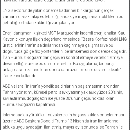
LNG sektöründe yakın döneme kadar her bir kargonun gerçek
zamanlı olarak takip edilebildiği, ancak yeni uygulanan taktiklerin bu
şeffaflığı ortadan kaldırdığı vurgulanıyor.
Enerji danışmanlık şirketi MST Marquee’nin kıdemli enerji analisti Saul
Kavonic konuya ilişkin değerlendirmesinde, “Basra Körfezi’ndeki LNG
üreticilerinin İran’ın saldırılarından kaçınmaya çalışması ve bu
doğrultuda gölge filo yöntemlerini benimsemesi son derece doğaldır.
İran Hürmüz Boğazı’ndan geçişleri kontrol etmeye ve tehdit etmeye
devam ettiği sürece bu durum sürebilir. Bu uygulama, bir barış
anlaşması imzalandıktan sonra dahi uzun bir süre devam edebilir”
ifadelerini kullandı.
ABD ve İsrail’in İran’a yönelik saldırılarının başlamasının ardından
Tahran yönetimi, küresel petrol sevkiyatının yaklaşık yüzde 20’sinin,
sıvılaştırılmış doğalgazın ise yüzde 30’unun geçiş noktası olan
Hürmüz Boğazı’nı kapatmıştı.
İslamabad’da yürütülen müzakerelerin başarısızlıkla sonuçlanması
üzerine ABD Başkanı Donald Trump 13 Nisan’da İran limanlarına
abluka uygulayacağını ilan etmiş, mayıs ayı sonunda ise Tahran ile