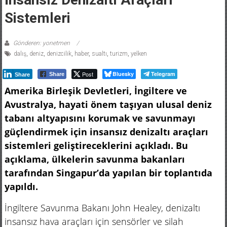
Sistemleri
Gönderen: yonetmen
dalış
,
deniz
,
denizcilik
,
haber
,
sualtı
,
turizm
,
yelken
Post
Bluesky
Telegram
Share
Share
Amerika Birleşik Devletleri, İngiltere ve
Avustralya, hayati önem taşıyan ulusal deniz
tabanı altyapısını korumak ve savunmayı
güçlendirmek için insansız denizaltı araçları
sistemleri geliştireceklerini açıkladı. Bu
açıklama, ülkelerin savunma bakanları
tarafından Singapur’da yapılan bir toplantıda
yapıldı.
İngiltere Savunma Bakanı John Healey, denizaltı
insansız hava araçları için sensörler ve silah