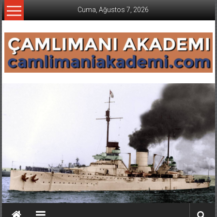
İçeriğe
Cuma, Ağustos 7, 2026
geç
CAMLIMANI
AKADEMI