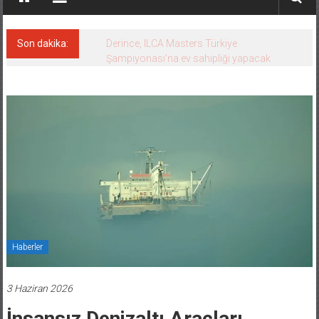
Son dakika:
Derince, ILCA Masters Türkiye
Şampiyonası’na ev sahipliği yapacak
Haberler
3 Haziran 2026
İnsansız Denizaltı Araçları