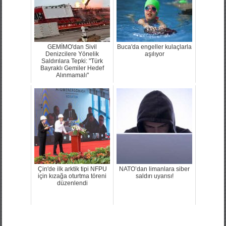
GEMİMO'dan Sivil
Buca'da engeller kulaçlarla
Denizcilere Yönelik
aşılıyor
Saldırılara Tepki: "Türk
Bayraklı Gemiler Hedef
Alınmamalı"
Çin'de ilk arktik tipi NFPU
NATO’dan limanlara siber
için kızağa oturtma töreni
saldırı uyarısı!
düzenlendi