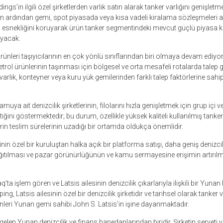
s’in ilgili özel şirketlerden varlık satın alarak tanker varlığını genişletme
n ardından gemi, spot piyasada veya kısa vadeli kiralama sözleşmeleri al
n esnekliğini koruyarak ürün tanker segmentindeki mevcut güçlü piyasa 
ayacak.
rünleri taşıyıcılarının en çok yönlü sınıflarından biri olmaya devam ediyor. 
petrol ürünlerinin taşınması için bölgesel ve orta mesafeli rotalarda talep 
arlık, konteyner veya kuru yük gemilerinden farklı talep faktörlerine sahi
a ait denizcilik şirketlerinin, filolarını hızla genişletmek için grup içi ve a
ini göstermektedir; bu durum, özellikle yüksek kaliteli kullanılmış tanker
rin teslim sürelerinin uzadığı bir ortamda oldukça önemlidir.
minin özel bir kuruluştan halka açık bir platforma satışı, daha geniş denizci
ağıtılması ve pazar görünürlüğünün ve kamu sermayesine erişimin artırıl
a işlem gören ve Latsis ailesinin denizcilik çıkarlarıyla ilişkili bir Yunan
ping, Latsis ailesinin özel bir denizcilik şirketidir ve tarihsel olarak tanker 
kenleri Yunan gemi sahibi John S. Latsis’in işine dayanmaktadır.
 gelen Yunan denizcilik ve finans hanedanlarından biridir. Şirketin serveti v