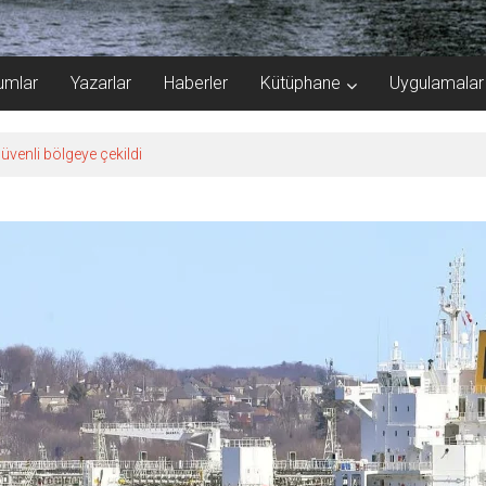
umlar
Yazarlar
Haberler
Kütüphane
Uygulamalar
üvenli bölgeye çekildi