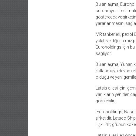
Bu anlaşma, Euroholding
sürdürüyor. Teslimatı
gösterecek ve şirketi
yararlanmasını sağl
MR tankerleri, petrol ü
yakıtı ve diğer temiz 
Euroholdings için bu v
sağlıyor.
Bu anlaşma, Yunan kamuy
kullanmaya devam ettiğ
olduğu ve yeni gemile
Latsis ailesi için, ge
varlıkların yeniden d
görülebilir.
Euroholdings, Nasdaq’t
şirketidir. Latsco Ship
ilişkilidir; grubun kö
Latsis ailesi, en önde