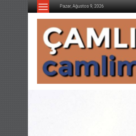
İçeriğe
Pazar, Ağustos 9, 2026
geç
CAMLIMANI
AKADEMI