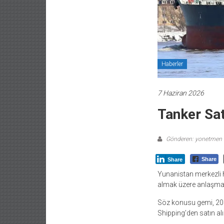
Haberler
7 Haziran 2026
Tanker Sat
Gönderen: yonetmen
Share
Share
Yunanistan merkezli ha
almak üzere anlaşmay
Söz konusu gemi, 2015 
Shipping’den satın alı