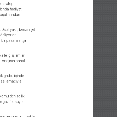
 stratejisini
tında faaliyet
koşullarından
Dizel yakıt, benzin, jet
görüyorlar.
p bir pazara erişim
ile içi işlemleri
 tonajının pahalı
lik grubu içinde
ması amacıyla
 kamu denizcilik
ve gaz filosuyla
e iş geçmişi, öncelikle