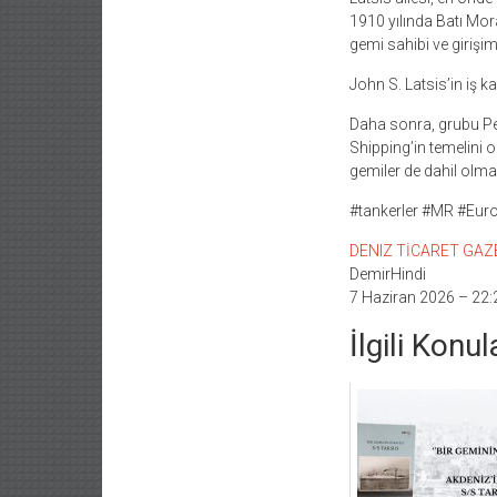
1910 yılında Batı Mo
gemi sahibi ve girişim
John S. Latsis’in iş ka
Daha sonra, grubu Pet
Shipping’in temelini o
gemiler de dahil olmak
#tankerler #MR #Euro
DENIZ TİCARET GAZETE
DemirHindi
7 Haziran 2026 – 22:
İlgili Konul