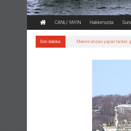
CANLI YAYIN
Hakkımızda
Sun
Son dakika:
Makine arızası yapan tanker, g