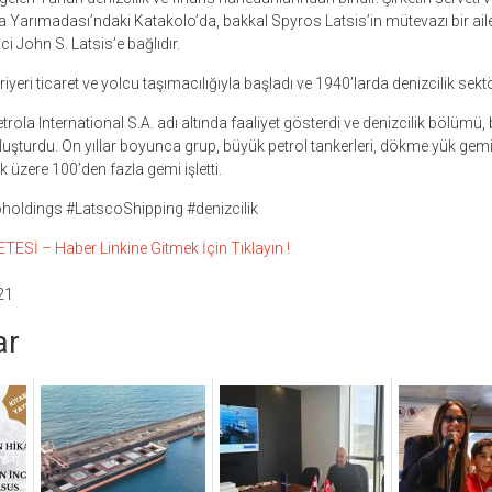
ra Yarımadası’ndaki Katakolo’da, bakkal Spyros Latsis’in mütevazı bir a
ci John S. Latsis’e bağlıdır.
riyeri ticaret ve yolcu taşımacılığıyla başladı ve 1940’larda denizcilik sekt
rola International S.A. adı altında faaliyet gösterdi ve denizcilik bölüm
luşturdu. On yıllar boyunca grup, büyük petrol tankerleri, dökme yük gemile
 üzere 100’den fazla gemi işletti.
holdings #LatscoShipping #denizcilik
Sİ – Haber Linkine Gitmek İçin Tıklayın !
21
ar