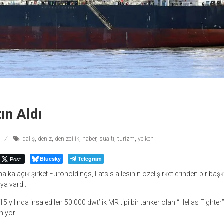
ın Aldı
dalış
,
deniz
,
denizcilik
,
haber
,
sualtı
,
turizm
,
yelken
Post
Bluesky
Telegram
lka açık şirket Euroholdings, Latsis ailesinin özel şirketlerinden bir başk
a vardı.
yılında inşa edilen 50.000 dwt’lik MR tipi bir tanker olan “Hellas Fighter
nıyor.