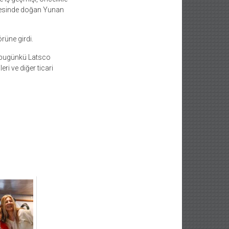
ilesinde doğan Yunan
örüne girdi.
ü, bugünkü Latsco
ri ve diğer ticari