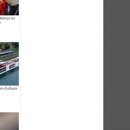
ı Manço’yu
ı
nı Kutluyor