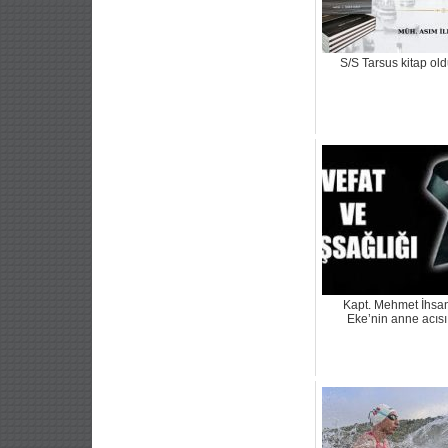
S/S Tarsus kitap ol
Kapt. Mehmet İhsa
Eke’nin anne acısı