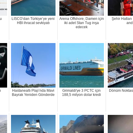
du
LISCO’dan Türkiye’ye yeni
Arena Offshore, Damen için
Şehir Hatlar
HBI ihracat sevkiyatı
iki adet Stan Tug inşa
and
edecek
n
Hastanealtı Plajı’nda Mavi
Grimaldi'ye 3 PCTC için
Dönüm Noktası
Bayrak Yeniden Gönderde
188,5 milyon dolar kredi