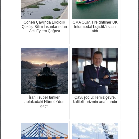
Gönen Çayı'nda Ekolojik
CMA CGM, Freightliner UK
Çöküş: Bilim İnsanlarından
Intermodal Lojistik’i satın
Acil Eylem Çağrısı
aldı
İranlı süper tanker
Çavuşoğlu: Temiz çevre,
ablukadaki Hürmüz'den
kaliteli turizmin anahtarıdır
geçti