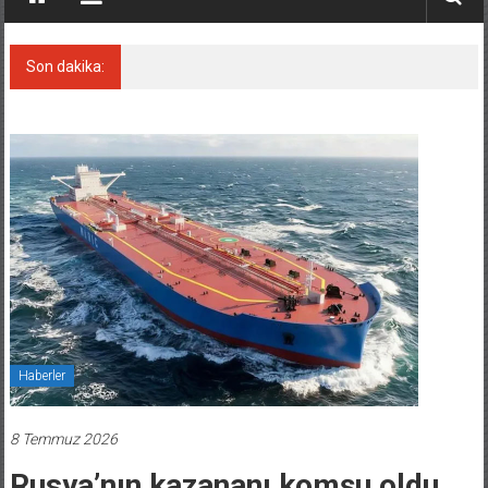
Son dakika:
FESCO, Karadeniz’de yeni sevkiyat taleplerini
durdurdu
Haberler
8 Temmuz 2026