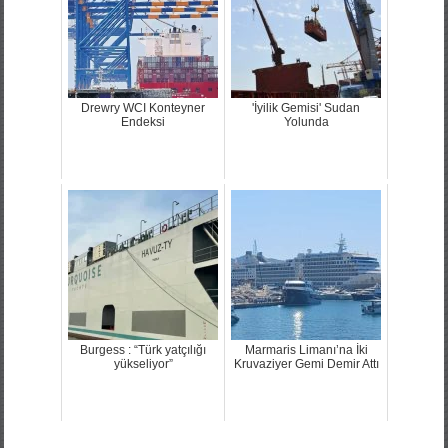
Drewry WCI Konteyner
'İyilik Gemisi' Sudan
Endeksi
Yolunda
Burgess : “Türk yatçılığı
Marmaris Limanı’na İki
yükseliyor”
Kruvaziyer Gemi Demir Attı