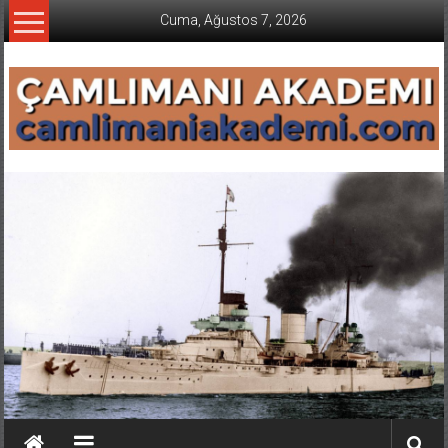
İçeriğe
Cuma, Ağustos 7, 2026
geç
CAMLIMANI
AKADEMI