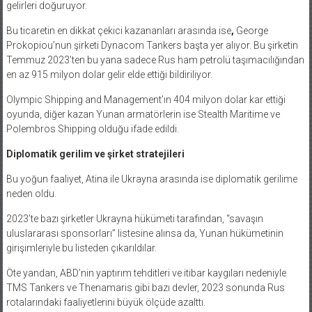
gelirleri doğuruyor.
Bu ticaretin en dikkat çekici kazananları arasında ise
,
George
Prokopiou’nun şirketi Dynacom Tankers başta yer alıyor. Bu şirketin
Temmuz 2023’ten bu yana sadece Rus ham petrolü taşımacılığından
en az 915 milyon dolar gelir elde ettiği bildiriliyor.
Olympic Shipping and Management’ın 404 milyon dolar kar ettiği
oyunda, diğer kazan Yunan armatörlerin ise Stealth Maritime ve
Polembros Shipping olduğu ifade edildi.
Diplomatik gerilim ve şirket stratejileri
Bu yoğun faaliyet, Atina ile Ukrayna arasında ise diplomatik gerilime
neden oldu.
2023’te bazı şirketler Ukrayna hükümeti tarafından, “savaşın
uluslararası sponsorları” listesine alınsa da, Yunan hükümetinin
girişimleriyle bu listeden çıkarıldılar.
Öte yandan, ABD’nin yaptırım tehditleri ve itibar kaygıları nedeniyle
TMS Tankers ve Thenamaris gibi bazı devler, 2023 sonunda Rus
rotalarındaki faaliyetlerini büyük ölçüde azalttı.