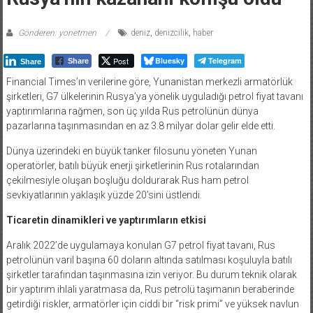
Rusya’nın kazananı komşu oldu
Gönderen: yonetmen
deniz
,
denizcilik
,
haber
Post
Bluesky
Telegram
Share
Share
Financial Times’ın verilerine göre, Yunanistan merkezli armatörlük
şirketleri, G7 ülkelerinin Rusya’ya yönelik uyguladığı petrol fiyat tavanı
yaptırımlarına rağmen, son üç yılda Rus petrolünün dünya
pazarlarına taşınmasından en az 3.8 milyar dolar gelir elde etti.
Dünya üzerindeki en büyük tanker filosunu yöneten Yunan
operatörler, batılı büyük enerji şirketlerinin Rus rotalarından
çekilmesiyle oluşan boşluğu doldurarak Rus ham petrol
sevkiyatlarının yaklaşık yüzde 20’sini üstlendi.
Ticaretin dinamikleri ve yaptırımların etkisi
Aralık 2022’de uygulamaya konulan G7 petrol fiyat tavanı, Rus
petrolünün varil başına 60 doların altında satılması koşuluyla batılı
şirketler tarafından taşınmasına izin veriyor. Bu durum teknik olarak
bir yaptırım ihlali yaratmasa da, Rus petrolü taşımanın beraberinde
getirdiği riskler, armatörler için ciddi bir “risk primi” ve yüksek navlun