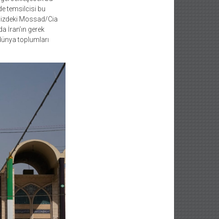
de temsilcisi bu
r. Bizdeki Mossad/Cia
a İran’ın gerek
dünya toplumları