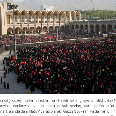
ılığı düzeyinde temsil edilen Türk Heyeti’ne hangi ayet dinletildi peki ? 
arıyla ve canlarıyla savasanları, derece bakımından, oturanlardan üstün kı
lomatik alanda dahi, Nato Aparatı olarak , Gazze Soykırımı ya da İran için 