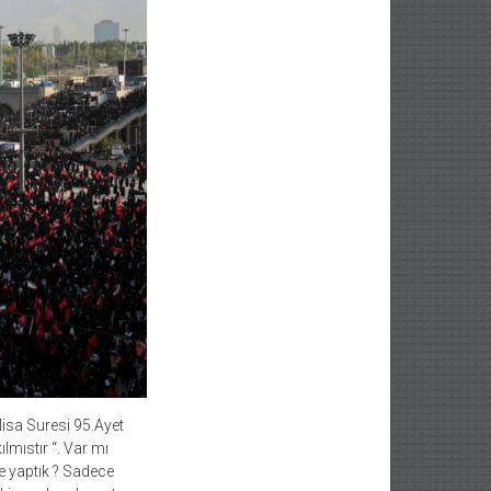
Nisa Suresi 95.Ayet
lmıstır “. Var mı
ne yaptık ? Sadece