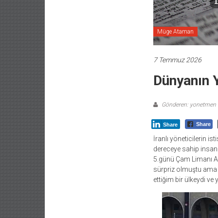
Müge Ataman
7 Temmuz 2026
Dünyanın Y
Gönderen: yonetmen
Share
Share
İranlı yöneticilerin i
dereceye sahip insanl
5.günü Çam Limanı A
sürpriz olmuştu ama 
ettiğim bir ülkeydi ve