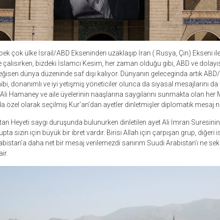
 pek çok ülke İsrail/ABD Ekseninden uzaklaşıp İran ( Rusya, Çin) Ekseni il
meye çalısırken, bizdeki İslamcı Kesim, her zaman olduğu gibi, ABD ve dolayı
ğisen dünya düzeninde saf dışı kalıyor. Dünyanın geleceginda artık ABD/İs
ibi, donanımlı ve iyi yetişmiş yöneticiler olunca da siyasal mesajlarını d
ar. Ali Hamaney ve aile üyelerinin naaşlarına saygılarını sunmakta olan h
 özel olarak seçilmiş Kur’an’dan ayetler dinletmişler diplomatik mesaj ni
an Heyeti saygı duruşunda bulunurken dinletilen ayet Ali İmran Suresinin 1
upta sizin için büyük bir ibret vardır. Birisi Allah için çarpışan grup, diğeri 
rabistan’a daha net bir mesaj verilemezdi sanırım Suudi Arabistan’ı ne sekil
ir.