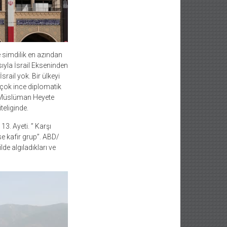
e simdilik en azından
sıyla İsrail Ekseninden
rail yok. Bir ülkeyi
a çok ince diplomatik
er Müslüman Heyete
teliginde.
3. Ayeti. ” Karşı
ise kafir grup”. ABD/
de algıladıkları ve