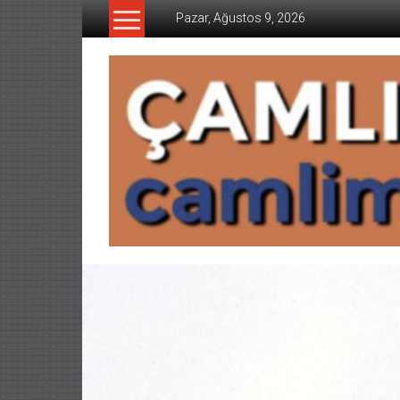
İçeriğe
Pazar, Ağustos 9, 2026
geç
CAMLIMANI
AKADEMI