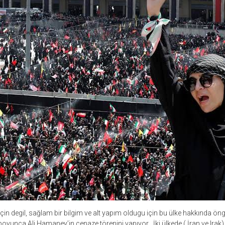
n degil, sağlam bir bilgim ve alt yapım oldugu için bu ülke hakkında ö
boyunca Ali Hamaney’in cenaze törenini yapıyor . İki ülkede ( İran ve Irak