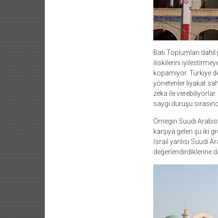
Batı Toplumları dahil
iliskilerini iyilestir
kopamıyor. Türkiye de
yönetenler liyakat sah
zeka ile verebiliyorl
saygı duruşu sırasında
Örnegin Suudi Arabist
karşıya gelen şu iki gr
İsrail yanlısı Suudi A
değerlendirdiklerine da