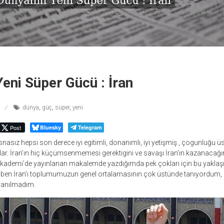
eni Süper Gücü : İran
dünya
,
güç
,
süper
,
yeni
Post
Bluesky
Telegram
stisnasız hepsi son derece iyi egitimli, donanımlı, iyi yetişmiş , çogunluğu
ar. İran’ın hiç küçümsenmemesi gerektigini ve savaşı İran’ın kazanacağı
kademi’de yayınlanan makalemde yazdığımda pek çokları için bu yakla
ben İran’ı toplumumuzun genel ortalamasının çok üstünde tanıyordum, 
 yanılmadım.