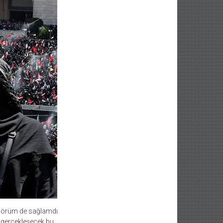
ngörüm de sağlamdı.
) gercekleşecek bu