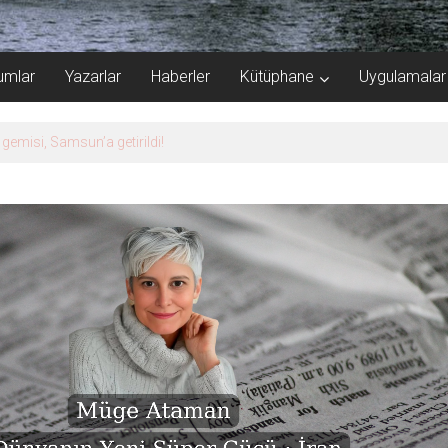
umlar
Yazarlar
Haberler
Kütüphane
Uygulamalar
gemisi, Samsun’a getirildi!