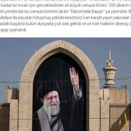
kadar bir insan için gerceklestirilen en büyük cenaze töreni. 100 ülkenin 
ranlı yöneticiler bu cenaze törenini de bir “Diplomatik Başarı” ya çevirdile
edya’da paçaları tutuşmuş şekilde kesintisiz İran karşıtı yayın yapsalar d
ki başarısı bütün dünyada çok ses getirdi ve ve İran Halkının direnişi 
aygı uyandırdı.