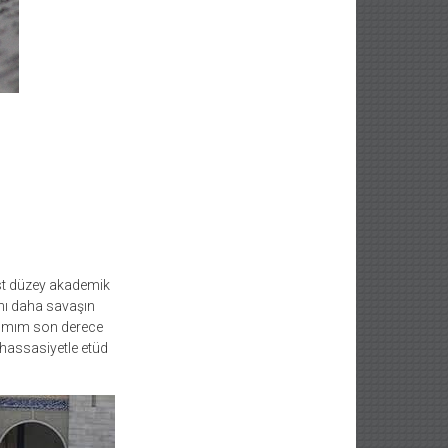
 üst düzey akademik
nı daha savaşın
şımım son derece
hassasiyetle etüd