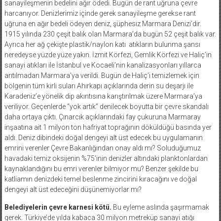
sanayileşmenin bedelini ağır ödedi. Bugün de rant uğruna çevre
harcanıyor. Denizlerimiz içinde gerek sanayileşme gerekse rant
uğruna en ağır bedeli ödeyen deniz, şüphesiz Marmara Denizi’dir.
1915 yılında 230 çeşit balık olan Marmara’da bugün 52 çeşit balık var.
Ayrıca her ağ çekişte plastik/naylon katı
atıkların bulunma şansı
neredeyse yüzde yüze yakın. İzmit Körfezi, Gemlik Körfezi ve Haliç’in
sanayi atıkları ile İstanbul ve Kocaeli’nin kanalizasyonları yıllarca
arıtılmadan Marmara’ya verildi. Bugün de Haliç’i temizlemek için
bölgenin tüm kirli suları Ahırkapı açıklarında derin su deşarjı ile
Karadeniz’e yönelik dip akıntısına karıştırılmak üzere Marmara’ya
veriliyor. Geçenlerde “yok artık” denilecek boyutta bir çevre skandalı
daha ortaya çıktı. Çınarcık açıklarındaki fay çukuruna Marmaray
inşaatına ait 1 milyon ton hafriyat toprağının döküldüğü basında yer
aldı. Deniz dibindeki doğal dengeyi alt üst edecek bu uygulamanın
emrini verenler Çevre Bakanlığından onay aldı mı? Soluduğumuz
havadaki temiz oksijenin %75’inin denizler altındaki planktonlardan
kaynaklandığını bu emri verenler bilmiyor mu? Benzer şekilde bu
katliamın denizdeki temel beslenme zincirini kıracağını ve doğal
dengeyi alt üst edeceğini düşünemiyorlar mı?
Belediyelerin çevre karnesi kötü.
Bu eyleme aslında şaşırmamak
gerek. Türkiye’de yılda kabaca 30 milyon metreküp sanayi atığı