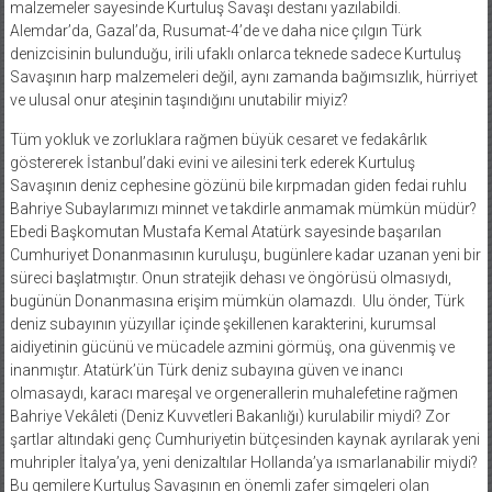
malzemeler sayesinde Kurtuluş Savaşı destanı yazılabildi.
Alemdar’da, Gazal’da, Rusumat-4’de ve daha nice çılgın Türk
denizcisinin bulunduğu, irili ufaklı onlarca teknede sadece Kurtuluş
Savaşının harp malzemeleri değil, aynı zamanda bağımsızlık, hürriyet
ve ulusal onur ateşinin taşındığını unutabilir miyiz?
Tüm yokluk ve zorluklara rağmen büyük cesaret ve fedakârlık
göstererek İstanbul’daki evini ve ailesini terk ederek Kurtuluş
Savaşının deniz cephesine gözünü bile kırpmadan giden fedai ruhlu
Bahriye Subaylarımızı minnet ve takdirle anmamak mümkün müdür?
Ebedi Başkomutan Mustafa Kemal Atatürk sayesinde başarılan
Cumhuriyet Donanmasının kuruluşu, bugünlere kadar uzanan yeni bir
süreci başlatmıştır. Onun stratejik dehası ve öngörüsü olmasıydı,
bugünün Donanmasına erişim mümkün olamazdı.
Ulu önder, Türk
deniz subayının yüzyıllar içinde şekillenen karakterini, kurumsal
aidiyetinin gücünü ve mücadele azmini görmüş, ona güvenmiş ve
inanmıştır. Atatürk’ün Türk deniz subayına güven ve inancı
olmasaydı, karacı mareşal ve orgenerallerin muhalefetine rağmen
Bahriye Vekâleti (Deniz Kuvvetleri Bakanlığı) kurulabilir miydi? Zor
şartlar altındaki genç Cumhuriyetin bütçesinden kaynak ayrılarak yeni
muhripler İtalya’ya, yeni denizaltılar Hollanda’ya ısmarlanabilir miydi?
Bu gemilere Kurtuluş Savaşının en önemli zafer simgeleri olan