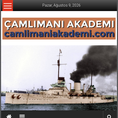
İçeriğe
Pazar, Ağustos 9, 2026
geç
CAMLIMANI
AKADEMI