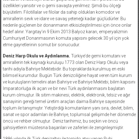
özellikleri yansıtır ve o gemi savaşta yenilmez. Şimdi bu ölçeği
büyütelim. Filotillalar ve filolar da sahip oldukları komodor ve
amirallerin sevk ve idare ve savaş yeteneği kadar güçlüdürler. Bu
nedenle güçlenen bir donanmanın etkisizleştirilmesi için önce onlar
hedef alınır. Yargıtay’ın 9 Ekim 2013 Balyoz kararı, emperyalizmin
Cumhuriyet Donanmasının komuta yapısını gelecek 30 yıl için yok
etme gayretlerinin somut bir sonucudur.
Deniz Harp Okulu ve Aydınlanma.
Türkiye’de gemi komutanı ve
amirallerin tek kaynağı kuruluşu 1773 olan Deniz Harp Okulu veya
tarihi adıyla Bahriye Mektebidir. Bu topraklarda kurulmuş en eski
bilimsel kurumdur. Bugün Türk denizciliğine hayat veren tüm kurum
ve kuruluşların temelini atan Bahriye ve Bahriye Mektebi, bilim kapısını
İmparatorluğa ilk açan ve bir nevi Türk aydınlanmasını başlatan
kurum olmuştur. İlk sitim makinesi, elektrik, elektronik, telsiz ve ağır
sanayinin gereği temel üretim araçları daima Bahriye sayesinde
toplum ile tanışmıştır. Yetiştirdiği komutanların yanı sıra, devlet, bilim,
sanat ve spor adamları ile Bahriye, toplumsal gelişimde her dönemde
öncü ve rehber olmuştur.
Deniz tarihimiz, bu seçkin ve öncü
şahsiyetlerin müstesna başarıları ve zaferleri ile zenginleşmiştir.
1886 yılında ilk Türk denizaltısı ile torpido atışı yapan Ruhi