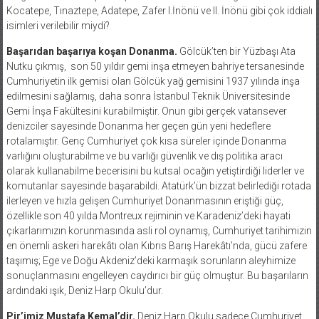
Kocatepe, Tınaztepe, Adatepe, Zafer I.İnönü ve II. İnönü gibi çok iddialı
isimleri verilebilir miydi?
Başarıdan başarıya koşan Donanma.
Gölcük’ten bir Yüzbaşı Ata
Nutku çıkmış,
son 50 yıldır gemi inşa etmeyen bahriye tersanesinde
Cumhuriyetin ilk gemisi olan Gölcük yağ gemisini 1937 yılında inşa
edilmesini sağlamış, daha sonra İstanbul Teknik Üniversitesinde
Gemi İnşa Fakültesini kurabilmiştir. Onun gibi gerçek vatansever
denizciler sayesinde Donanma her geçen gün yeni hedeflere
rotalamıştır. Genç Cumhuriyet çok kısa süreler içinde Donanma
varlığını oluşturabilme ve bu varlığı güvenlik ve dış politika aracı
olarak kullanabilme becerisini bu kutsal ocağın yetiştirdiği liderler ve
komutanlar sayesinde başarabildi. Atatürk’ün bizzat belirlediği rotada
ilerleyen ve hızla gelişen Cumhuriyet Donanmasının eriştiği güç,
özellikle son 40 yılda Montreux rejiminin ve Karadeniz’deki hayati
çıkarlarımızın korunmasında asli rol oynamış, Cumhuriyet tarihimizin
en önemli askeri harekâtı olan Kıbrıs Barış Harekâtı’nda, gücü zafere
taşımış; Ege ve Doğu Akdeniz’deki karmaşık sorunların aleyhimize
sonuçlanmasını engelleyen caydırıcı bir güç olmuştur. Bu başarıların
ardındaki ışık, Deniz Harp Okulu’dur.
Pir’imiz Mustafa Kemal’dir.
Deniz Harp Okulu sadece Cumhuriyet