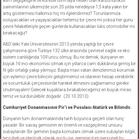
iklim değişikliğine ve küresel ısınmaya neden olan karbondioksit
salınımlarının ülkemizde son 20 yılda neredeyse 1,5 kata yakın bir
artış göstermesi halkımızı hiç mi ilgilendirmez? Torunlarımıza
soluyacakları ve yaşayacakları tertemiz bir çevre mi yoksa her günü
çevre felaketleriyle geçen günlerde kullanacakları lüks otomobiller mi
bırakacağız?
ABD’deki Yale Üniversitesinin 2013 yılında yaptığı bir çevre
çalışmasına göre Türkiye 132 ülke arasında çevresel sağlık ve eko
sistem canlılığında 109’uncu olmuş. Bu ne demek, dünyanın en
büyük 16’ıncı ekonomisi olmak için yıllarca cam dükkânına girmiş bir
fil gibi ortalığı yakıp yıkmışız. Başta mavi vatan denizlerimizi korumak
için eylemci çevre bilincini geliştirmemiz ve idarenin hesap verebilirlik
ve sorumluluk çerçevesinde hareket etmesini sağlamamız gerekir.
Unutmayalım! Gelecek kuşaklara bırakabileceğimiz en büyük miras
temiz ve sürdürülebilir doğadır.
(20.10.2013)
Cumhuriyet Donanmasının Pir’i ve Pusulası Atatürk ve Bilimdir.
Dünyanın tüm donanmalarında tarih boyunca geçerli olan tunç
yasadır: Bir savaş gemisinin en önemli ve vazgeçilmez unsuru
subaylarıdır. Bir geminin başta komutanı olmak üzere subayları bilgili,
tecrübeli ve ideolojik olarak güçlü ise, geminin tüm personeli bu