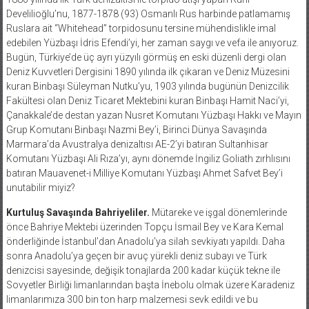
Develilioğlu’nu, 1877-1878 (93) Osmanlı Rus harbinde patlamamış
Ruslara ait “Whitehead” torpidosunu tersine mühendislikle imal
edebilen Yüzbaşı İdris Efendi’yi, her zaman saygı ve vefa ile anıyoruz.
Bugün, Türkiye’de üç ayrı yüzyılı görmüş en eski düzenli dergi olan
Deniz Kuvvetleri Dergisini 1890 yılında ilk çıkaran ve Deniz Müzesini
kuran Binbaşı Süleyman Nutku’yu, 1903 yılında bugünün Denizcilik
Fakültesi olan Deniz Ticaret Mektebini kuran Binbaşı Hamit Naci’yi,
Çanakkale’de destan yazan Nusret Komutanı Yüzbaşı Hakkı ve Mayın
Grup Komutanı Binbaşı Nazmi Bey’i, Birinci Dünya Savaşında
Marmara’da Avustralya denizaltısı AE-2’yi batıran Sultanhisar
Komutanı Yüzbaşı Ali Rıza’yı, aynı dönemde İngiliz Goliath zırhlısını
batıran Mauavenet-i Milliye Komutanı Yüzbaşı Ahmet Safvet Bey’i
unutabilir miyiz?
Kurtuluş Savaşında Bahriyeliler.
Mütareke ve işgal dönemlerinde
önce Bahriye Mektebi üzerinden Topçu İsmail Bey ve Kara Kemal
önderliğinde İstanbul’dan Anadolu’ya silah sevkiyatı yapıldı. Daha
sonra Anadolu’ya geçen bir avuç yürekli deniz subayı ve Türk
denizcisi sayesinde, değişik tonajlarda 200 kadar küçük tekne ile
Sovyetler Birliği limanlarından başta İnebolu olmak üzere Karadeniz
limanlarımıza 300 bin ton harp malzemesi sevk edildi ve bu