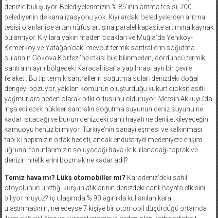
denizle buluşuyor. Belediyelerimizin % 85’inin arıtma tesisi, 700
belediyenin de kanalizasyonu yok. Kıyılardaki belediyelerden arıtma
tesisi olanlar ise artan nüfus artışına paralel kapasite artımına kaynak
bulamıyor. Kıyılara yakın maden ocakları ve Muğla’da Yeniköy-
Kemerköy ve Yatağan’daki mevcut termik santrallerin soğutma
sularının Gökova Körfezi’ne etkisi bile bilinmeden, dördüncü termik
santralın aynı bölgedeki Karacahisar’a yapılması ayrı bir çevre
felaketi. Bu tip termik santrallerin soğutma suları denizdeki doğal
dengeyi bozuyor, yakılan kömürün oluşturduğu kükürt dioksit asitli
yağmurlara neden olarak bitki örtüsünü öldürüyor. Mersin Akkuyu’da
inşa edilecek nükleer santralın soğutma suyunun deniz suyunu ne
kadar ısıtacağı ve bunun denizdeki canlı hayatı ne denli etkileyeceğini
kamuoyu henüz bilmiyor. Türkiye’nin sanayileşmesi ve kalkınması
tabi ki hepimizin ortak hedefi, ancak endüstriyel medeniyete erişim
uğruna, torunlarımızın soluyacağı hava ile kullanacağı toprak ve
denizin niteliklerini bozmak ne kadar adil?
Temiz hava mı? Lüks otomobiller mi?
Karadeniz’deki sahil
otoyolunun ürettiği kurşun atıklarının denizdeki canlı hayata etkisini
biliyor muyuz? İç ulaşımda % 90 ağırlıkla kullanılan kara
ulaştırmasının, neredeyse 7 kişiye bir otomobil düşürdüğü ortamda