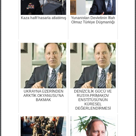
Kaza hafif hasarla atlatılmış
Yunanistan Devletinin İflah
Olmaz Türkiye Düşmanlığı
UKRAYNA ÜZERİNDEN
DENİZCİLİK GÜCÜ VE
ARKTİK OKYANUSU’NA
RUSYA PRİMAKOV
BAKMAK
ENSTİTÜSÜ'NÜN
KÜRESEL
DEĞERLENDİRMESİ