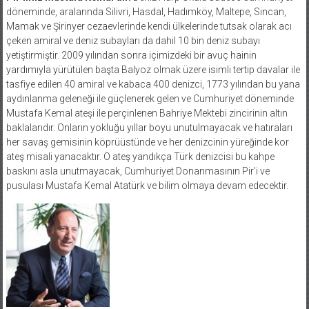
döneminde, aralarında Silivri, Hasdal, Hadımköy, Maltepe, Sincan,
Mamak ve Şirinyer cezaevlerinde kendi ülkelerinde tutsak olarak acı
çeken amiral ve deniz subayları da dahil 10 bin deniz subayı
yetiştirmiştir. 2009 yılından sonra içimizdeki bir avuç hainin
yardımıyla yürütülen başta Balyoz olmak üzere isimli tertip davalar ile
tasfiye edilen 40 amiral ve kabaca 400 denizci, 1773 yılından bu yana
aydınlanma geleneği ile güçlenerek gelen ve Cumhuriyet döneminde
Mustafa Kemal ateşi ile perçinlenen Bahriye Mektebi zincirinin altın
baklalarıdır. Onların yokluğu yıllar boyu unutulmayacak ve hatıraları
her savaş gemisinin köprüüstünde ve her denizcinin yüreğinde kor
ateş misali yanacaktır. O ateş yandıkça Türk denizcisi bu kahpe
baskını asla unutmayacak, Cumhuriyet Donanmasının Pir’i ve
pusulası Mustafa Kemal Atatürk ve bilim olmaya devam edecektir.