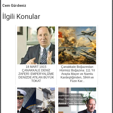
Cem Gürdeniz
İlgili Konular
18 MART 1915
Çanakkale Boğazından
ÇANAKKALE DENİZ
Hürmüz Boğazına: 111 Yıl
ZAFERİ: EMPERYALİZME
Arayla Mayın ve Namlu
DENİZDE ATILAN BÜYÜK
Kardeşliğinden, SİHA ve
TOKAT
Füze Kar...