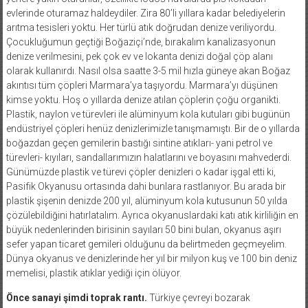
evlerinde oturamaz haldeydiler. Zira 80’li yıllara kadar belediyelerin
arıtma tesisleri yoktu. Her türlü atık doğrudan denize veriliyordu.
Çocukluğumun geçtiği Boğaziçi’nde, bırakalım kanalizasyonun
denize verilmesini, pek çok ev ve lokanta denizi doğal çöp alanı
olarak kullanırdı. Nasıl olsa saatte 3-5 mil hızla güneye akan Boğaz
akıntısı tüm çöpleri Marmara’ya taşıyordu. Marmara’yı düşünen
kimse yoktu. Hoş o yıllarda denize atılan çöplerin çoğu organikti.
Plastik, naylon ve türevleri ile alüminyum kola kutuları gibi bugünün
endüstriyel çöpleri henüz denizlerimizle tanışmamıştı. Bir de o yıllarda
boğazdan geçen gemilerin bastığı sintine atıkları- yani petrol ve
türevleri- kıyıları, sandallarımızın halatlarını ve boyasını mahvederdi.
Günümüzde plastik ve türevi çöpler denizleri o kadar işgal etti ki,
Pasifik Okyanusu ortasında dahi bunlara rastlanıyor. Bu arada bir
plastik şişenin denizde 200 yıl, alüminyum kola kutusunun 50 yılda
çözülebildiğini hatırlatalım. Ayrıca okyanuslardaki katı atık kirliliğin en
büyük nedenlerinden birisinin sayıları 50 bini bulan, okyanus aşırı
sefer yapan ticaret gemileri olduğunu da belirtmeden geçmeyelim.
Dünya okyanus ve denizlerinde her yıl bir milyon kuş ve 100 bin deniz
memelisi, plastik atıklar yediği için ölüyor.
Önce sanayi şimdi toprak rantı.
Türkiye çevreyi bozarak