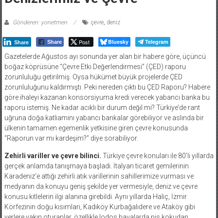
Gönderen: yonetmen
çevre
,
deniz
Post
Bluesky
Telegram
Share
Share
Gazetelerde Ağustos ayı sonunda yer alan bir habere göre, üçüncü
boğaz köprüsüne “Çevre Etki Değerlendirmesi” (ÇED) raporu
zorunluluğu getirilmiş. Oysa hükümet büyük projelerde ÇED
zorunluluğunu kaldırmıştı. Peki nereden çıktı bu ÇED Raporu? Habere
göre ihaleyi kazanan konsorsiyuma kredi verecek yabancı banka bu
raporu istemiş. Ne kadar acıklı bir durum değil mi? Türkiye’de rant
uğruna doğa katliamını yabancı bankalar görebiliyor ve aslında bir
ülkenin tamamen egemenlik yetkisine giren çevre konusunda
“Raporun var mı kardeşim?” diye sorabiliyor.
Zehirli variller ve çevre bilinci.
Türkiye çevre konuları ile 80’li yıllarda
gerçek anlamda tanışmaya başladı. İtalyan ticaret gemilerinin
Karadeniz’e attığı zehirli atık varillerinin sahillerimize vurması ve
medyanın da konuyu geniş şekilde yer vermesiyle, deniz ve çevre
konusu kitlelerin ilgi alanına girebildi. Aynı yıllarda Haliç, İzmir
Körfezinin doğu kısımları, Kadıköy Kurbağalıdere ve Ataköy gibi
yerlere yakın oturanlar, özellikle lodos havalarda pis kokudan