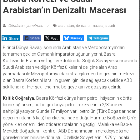
Arabistan’ın Denizaltı Macerası
Gönderen: yonetmen
arabistan
,
denizaltı
,
macera
,
suudi
Post
Bluesky
Telegram
Share
Share
Birinci Dünya Savaşı sonunda Arabistan ve Mezopotamya’dan
tamamen çekilen Osmanlı İmparatorluğunun yerini, Basra
Körfezinde
Fransa ve İngiltere doldurdu. Soğuk Savaş ve sonrasında
Suudi Arabistan ve diğer Körfez ülkelerini de içine alan Arap
yarımadası ile Mezopotamya’daki stratejik enerji bölgesinin merkezi
olan Basra Körfezini İsrail’in güvenliğini de sağlayacak şekilde ABD
şekillendirdi. Her şekillendirme bölgeye kan ve göz yaşı getirdi.
Kritik Coğrafya.
Basra Körfezi dünya ham petrol ihtiyacının dörtte
birini sağlarken, bu bölge dünya petrol rezervlerinin 2/3’üne ev
sahipliği yapıyor. Günde 17 milyon varil petrolün (Türk Boğazlarından
geçen miktarın 6 katı) hareket halinde olduğu Hürmüz Boğazı ile Çin’e
yönelik en önemli deniz ticaret rotalarının geçtiği
Malakka ve Bab-el
Mendeb Boğazlarını kontrol, ABD Donanmasının neredeyse temel
görevlerinden birisine dönüştü. Özellikle Sovyetlerin 1979 yılındaki