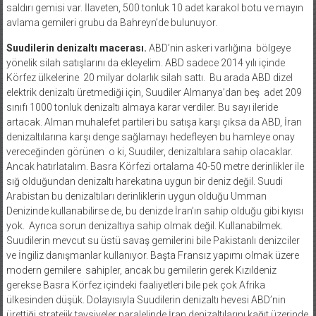
saldırı gemisi var. İlaveten, 500 tonluk 10 adet karakol botu ve mayın
avlama gemileri grubu da Bahreyn’de bulunuyor.
Suudilerin denizaltı macerası.
ABD’nin askeri varlığına
bölgeye
yönelik silah satışlarını da ekleyelim. ABD sadece 2014 yılı içinde
Körfez ülkelerine
20 milyar dolarlık silah sattı.
Bu arada ABD dizel
elektrik denizaltı üretmediği için, Suudiler Almanya’dan beş
adet 209
sınıfı 1000 tonluk denizaltı almaya karar verdiler. Bu sayı ileride
artacak. Alman muhalefet partileri bu satışa karşı çıksa da ABD, İran
denizaltılarına karşı denge sağlamayı hedefleyen bu hamleye onay
vereceğinden görünen
o ki, Suudiler, denizaltılara sahip olacaklar.
Ancak hatırlatalım. Basra Körfezi ortalama 40-50 metre derinlikler ile
sığ olduğundan denizaltı harekatına uygun bir deniz değil. Suudi
Arabistan bu denizaltıları derinliklerin uygun olduğu Umman
Denizinde kullanabilirse de, bu denizde İran’ın sahip olduğu gibi kıyısı
yok.
Ayrıca sorun denizaltıya sahip olmak değil. Kullanabilmek.
Suudilerin mevcut su üstü savaş gemilerini bile Pakistanlı denizciler
ve İngiliz danışmanlar kullanıyor. Başta Fransız yapımı olmak üzere
modern gemilere
sahipler, ancak bu gemilerin gerek Kızıldeniz
gerekse Basra Körfez içindeki faaliyetleri bile pek çok Afrika
ülkesinden düşük. Dolayısıyla Suudilerin denizaltı hevesi ABD’nin
ürettiği stratejik tavsiyeler paralelinde İran denizaltılarını kağıt üzerinde