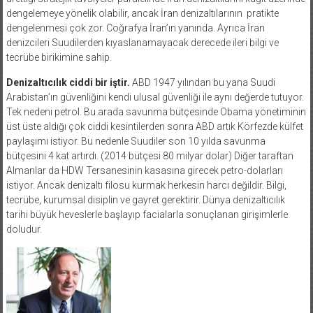
dengelemeye yönelik olabilir, ancak İran denizaltılarının
pratikte
dengelenmesi çok zor. Coğrafya İran’ın yanında. Ayrıca İran
denizcileri Suudilerden kıyaslanamayacak derecede ileri bilgi ve
tecrübe birikimine sahip.
Denizaltıcılık ciddi bir iştir.
ABD 1947 yılından bu yana Suudi
Arabistan’ın güvenliğini kendi ulusal güvenliği ile aynı değerde tutuyor.
Tek nedeni petrol. Bu arada savunma bütçesinde Obama yönetiminin
üst üste aldığı çok ciddi kesintilerden sonra ABD artık Körfezde külfet
paylaşımı istiyor. Bu nedenle Suudiler son 10 yılda savunma
bütçesini 4 kat artırdı. (2014 bütçesi 80 milyar dolar) Diğer taraftan
Almanlar da HDW Tersanesinin kasasına girecek petro-dolarları
istiyor. Ancak denizaltı filosu kurmak herkesin harcı değildir. Bilgi,
tecrübe, kurumsal disiplin ve gayret gerektirir. Dünya denizaltıcılık
tarihi büyük heveslerle başlayıp facialarla sonuçlanan girişimlerle
doludur.