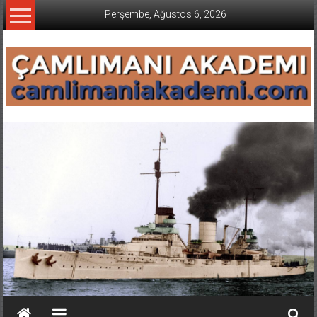
İçeriğe
Perşembe, Ağustos 6, 2026
geç
CAMLIMANI
AKADEMI