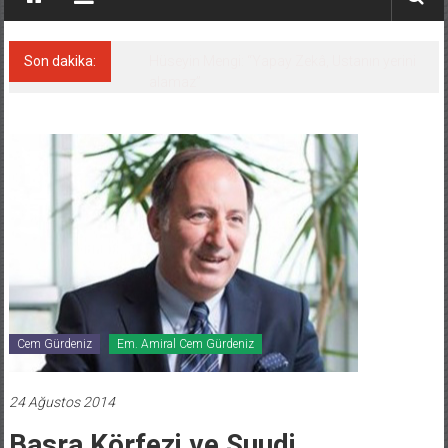
Son dakika:
Hat-San Tersanesi’nden yüzer havuza
omurga: NB26
Cem Gürdeniz
Em. Amiral Cem Gürdeniz
24 Ağustos 2014
Basra Körfezi ve Suudi