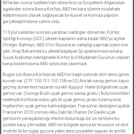
80’lerden sonra özellikle İran rehine krizi ve Sovyetlerin Afganistan
işgalinden sonra Basra Körfezi, ABD’nin kara içlerine müdahale
edebilmesine olanak sağlayacak bir kuvvet ve komuta yapısını
gerçekleştirmesine sahne oldu.
11 Eylül saldırıları sonrası yaratılan saldırgan dönemde, Körfez
İşbirliği Konseyi (GCC) ülkeleri kapılarını adına kadar ABD’ye açtılar.
Örneğin
Bahreyn, ABD 5’nci filosuna ev sahipliği yapmak üzere öne
çıktı. Arap Baharında bu ülkede başlayan Şii ayaklanmasına karşı
Suudi Arabistan liderliğindeki Körfez Acil Müdahale Gücünün olayları
kanla bastırmasına ABD sesini bile çıkarmadı.
Bugün için Basra Körfezinde ABD’nin kağıt üzerinde dört deniz görev
kuvveti var. (CTF 150-151-152-158 ve 52) Ancak savaş gemisi sayısı
geçmiş dönemlere nazaran sürekli düşüyor. Halen bölgede tek uçak
gemisi var. (George Bush uçak gemisi savaş grubu.) Bütçe kesintileri
nedeniyle Körfezde eskisi gibi iki uçak gemisi grubu tutamıyorlar.
İngiltere’nin uçak gemisi kalmadığından, Fransa’nın desteğine açıklar.
Fransa’nın 2010 sonrası Abu Dabi’de Charles De Gaulle uçak
gemisinin yanaşabileceği rıhtımın bulunduğu bir üs teminine bu
yüzden karşı çıkmadılar. ABD’nin bölgede ayrıca bir kruvazör ve dört
muhribi ile bir tugay gücüne yakın deniz piyadeleri taşıyan iki amfibi