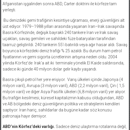
Afganistan işgalinden sonra ABD, Carter doktrini ile körfeze tam
yerleşti.
Bu denizdeki gemi trafiğinin kesintiye uğraması, enerji güvenliğini alt
üst ediyor. 1979–1988 yılları arasında yaşanan İran–Irak savaşında
Basra Körfezinde, değişik bayraklı 240 tankere İran ve Irak savaş
uçakları, savaş gemileri ve sahildeki füze bataryaları tarafından
taarruz geliştirildi. 240 tankerin 55’i batırıldı veya ağır hasar aldı. Savaş
boyunca körfezdeki deniz trafiği % 25 azaldı. Bu durum ham petrol
fiyatlarının ve gemi sigorta ücretlerinin artışına neden oldu. 2004
yılında Körfez’de
Irak’a ait iki
terminale yönelik El Kaide saldırısında,
sadece iki günde 40 milyon dolar gelir kaybı yaşandı.
Basra çıkışlı petrol her yere erişiyor.
Varış ülkeleri içinde Japonya (4
milyon varil), Avrupa (3 milyon varil), ABD (2,2 milyon varil), Çin ( 1,5
milyon varil) ve diğer Asya Pasifik ülkeleri (6,8 milyon varil) yer alıyor.
Bu trafiğin kesilmesi, küresel kapitalizmin kabusu olduğundan, ABD
ve AB bölgedeki deniz güvenliğinin politika ve stratejilerini kendileri
saptıyor. İran hariç, sahildarlar da bugüne kadar söz konusu
patronaja hayır demiyor.
ABD’nin Körfez’deki varlığı.
Sadece deniz ulaştırma rotalarına değil,