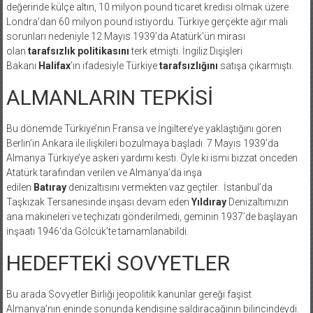
değerinde külçe altın, 10 milyon pound ticaret kredisi olmak üzere
Londra’dan 60 milyon pound istiyordu. Türkiye gerçekte ağır mali
sorunları nedeniyle 12 Mayıs 1939’da Atatürk’ün mirası
olan
tarafsızlık politikasını
terk etmişti. İngiliz Dışişleri
Bakanı
Halifax
’ın ifadesiyle Türkiye
tarafsızlığını
satışa çıkarmıştı.
ALMANLARIN TEPKİSİ
Bu dönemde Türkiye’nin Fransa ve İngiltere’ye yaklaştığını gören
Berlin’in Ankara ile ilişkileri bozulmaya başladı. 7 Mayıs 1939’da
Almanya Türkiye’ye askeri yardımı kesti. Öyle ki ismi bizzat önceden
Atatürk tarafından verilen ve Almanya’da inşa
edilen
Batıray
denizaltısını vermekten vaz geçtiler. İstanbul’da
Taşkızak Tersanesinde inşası devam eden
Yıldıray
Denizaltımızın
ana makineleri ve teçhizatı gönderilmedi, geminin 1937’de başlayan
inşaatı 1946‘da Gölcük’te tamamlanabildi.
HEDEFTEKİ SOVYETLER
Bu arada Sovyetler Birliği jeopolitik kanunlar gereği faşist
Almanya’nın eninde sonunda kendisine saldıracağının bilincindeydi.