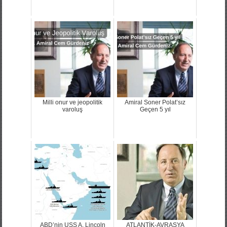
Milli onur ve jeopolitik
Amiral Soner Polat’sız
varoluş
Geçen 5 yıl
ABD’nin USS A. Lincoln
ATLANTİK-AVRASYA