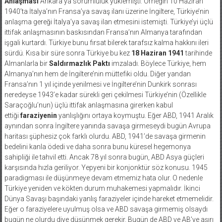
Anlaşması
Ankara’ya sorumluluk yüklemişti. Örneğin 10 Haziran
1940’ta İtalya’nın Fransa’ya savaş ilanı üzerine İngiltere, Türkiye’nin
anlaşma gereği İtalya’ya savaş ilan etmesini istemişti. Türkiye’yi üçlü
ittifak anlaşmasının baskısından Fransa’nın Almanya tarafından
işgali kurtardı. Türkiye bunu fırsat bilerek tarafsız kalma hakkını ileri
sürdü. Kısa bir süre sonra Türkiye bu kez
18 Haziran 1941
tarihinde
Almanlarla bir
Saldırmazlık Paktı
imzaladı. Böylece Türkiye, hem
Almanya’nın hem de İngiltere’nin müttefiki oldu. Diğer yandan
Fransa’nın 1 yıl içinde yenilmesi ve İngiltere’nin Dunkirk sonrası
neredeyse 1943’e kadar sürekli geri çekilmesi Türkiye’nin (Özellikle
Saraçoğlu’nun) üçlü ittifak anlaşmasına girerken kabul
ettiği
faraziyenin
yanlışlığını ortaya koymuştu. Eğer ABD, 1941 Aralık
aynından sonra İngiltere yanında savaşa girmeseydi bugün Avrupa
haritası şüphesiz çok farklı olurdu. ABD, 1941’de savaşa girmenin
bedelini kanla ödedi ve daha sonra bunu küresel hegemonya
sahipliği ile tahvil etti. Ancak 78 yıl sonra bugün, ABD Asya güçleri
karşısında hızla geriliyor. Yepyeni bir konjonktür söz konusu. 1945
paradigması ile düşünmeye devam etmemiz hata olur. O nedenle
Türkiye yeniden ve kökten durum muhakemesi yapmalıdır. İkinci
Dünya Savaşı başındaki yanlış faraziyeler içinde hareket etmemelidir.
Eğer o faraziyelere uyulmuş olsa ve ABD savaşa girmemiş olsaydı
bugün ne olurdu diye düşünmek gerekir. Bugün de ABD ve AB’ye aşırı