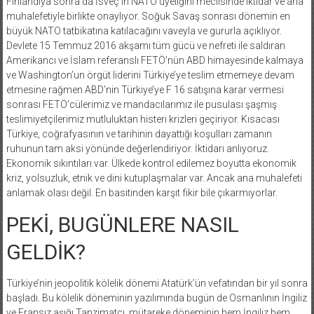
Finlandiya sonra da İsveç’in NATO üyeliğini meclisinde iktidar ve ana
muhalefetiyle birlikte onaylıyor. Soğuk Savaş sonrası dönemin en
büyük NATO tatbikatına katılacağını vaveyla ve gururla açıklıyor.
Devlete 15 Temmuz 2016 akşamı tüm gücü ve nefreti ile saldıran
Amerikancı ve İslam referanslı FETÖ’nün ABD himayesinde kalmaya
ve Washington’un örgüt liderini Türkiye’ye teslim etmemeye devam
etmesine rağmen ABD’nin Türkiye’ye F 16 satışına karar vermesi
sonrası FETÖ’cülerimiz ve mandacılarımız ile pusulası şaşmış
teslimiyetçilerimiz mutluluktan histeri krizleri geçiriyor. Kısacası
Türkiye, coğrafyasının ve tarihinin dayattığı koşulları zamanın
ruhunun tam aksi yönünde değerlendiriyor. İktidarı anlıyoruz.
Ekonomik sıkıntıları var. Ülkede kontrol edilemez boyutta ekonomik
kriz, yolsuzluk, etnik ve dini kutuplaşmalar var. Ancak ana muhalefeti
anlamak olası değil. En basitinden karşıt fikir bile çıkarmıyorlar.
PEKİ, BUGÜNLERE NASIL
GELDİK?
Türkiye’nin jeopolitik kölelik dönemi Atatürk’ün vefatından bir yıl sonra
başladı. Bu kölelik döneminin yazılımında bugün de Osmanlının İngiliz
ve Fransız aşığı Tanzimatçı, mütareke döneminin hem İngiliz hem