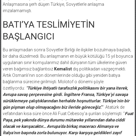
Anlaşmasına şerh düşen Türkiye, Sovyetlerle anlaşma
imzalamamıştı.
BATI’YA TESLİMİYETİN
BAŞLANGICI
Bu anlaşmadan sonra Sovyetler Birliği ile ilişkiler bozulmaya başladı,
bir daha düzelmedi. Bu anlaşmanın en büyük kötülüğü 15 yıl boyunca
uygulanan sınır komşularımız dahil dünyanın tüm ülkelerine güven
veren bağımsız bağlantısız
Kemalist
dış politikadan vazgeçmekti.
Artık Osmanlı’nın son dönemlerinde olduğu gibi yeniden batıya
bağlanma sürecine girilmişti. Molotof o dönemi şöyle
özetliyordu:
‘
’Türkiye ihtiyatlı tarafsızlık politikasını bir yana iterek,
Avrupa savaş çerçevesine girdi. İngiltere Fransa, Türkiye’yi savaşa
sürüklemeye çalıştıklarından herhalde hoşnutturlar. Türkiye’nin bir
gün pişman olup olmayacağını biz ileride göreceğiz
.’’
Atatürk de
vefatından kısa süre önce Ali Fuat Cebesoy’a şunları söylemişti: ‘’
Fuat
Paşa, pek yakında dünya durumu mütareke yıllarından daha ciddi
olacak ve karışacaktır… Avrupa’da birkaç maceracı Almanya ve
İtalya’nın başında zorla bulunuyor. Karşı karşıya geldikleri zayıf