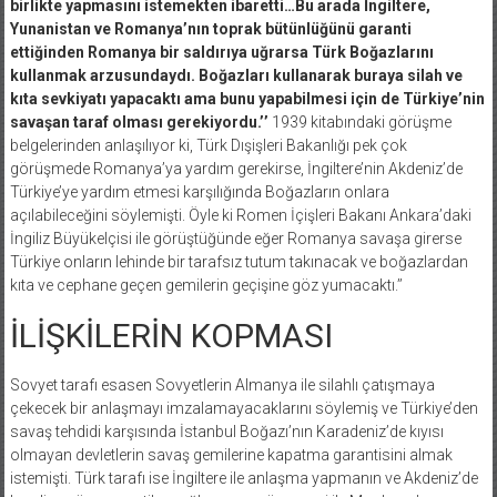
birlikte yapmasını istemekten ibaretti…
Bu arada İngiltere,
Yunanistan ve Romanya’nın toprak bütünlüğünü garanti
ettiğinden Romanya bir saldırıya uğrarsa Türk Boğazlarını
kullanmak arzusundaydı. Boğazları kullanarak buraya silah ve
kıta sevkiyatı yapacaktı ama bunu yapabilmesi için de Türkiye’nin
savaşan taraf olması gerekiyordu.’’
1939 kitabındaki görüşme
belgelerinden anlaşılıyor ki, Türk Dışişleri Bakanlığı pek çok
görüşmede Romanya’ya yardım gerekirse, İngiltere’nin Akdeniz’de
Türkiye’ye yardım etmesi karşılığında Boğazların onlara
açılabileceğini söylemişti. Öyle ki Romen İçişleri Bakanı Ankara’daki
İngiliz Büyükelçisi ile görüştüğünde eğer Romanya savaşa girerse
Türkiye onların lehinde bir tarafsız tutum takınacak ve boğazlardan
kıta ve cephane geçen gemilerin geçişine göz yumacaktı.’’
İLİŞKİLERİN KOPMASI
Sovyet tarafı esasen Sovyetlerin Almanya ile silahlı çatışmaya
çekecek bir anlaşmayı imzalamayacaklarını söylemiş ve Türkiye’den
savaş tehdidi karşısında İstanbul Boğazı’nın Karadeniz’de kıyısı
olmayan devletlerin savaş gemilerine kapatma garantisini almak
istemişti. Türk tarafı ise İngiltere ile anlaşma yapmanın ve Akdeniz’de