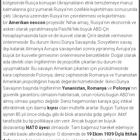
bölgesinde Rusça konuşan Ukraynalıların etnik temizlemeye maruz
kalmalarına göz yumarak Rusya’nın özellikle kışkırtılması sonucunda
çıktı. Ukrayna üzerinden Rusya’nın çevrelenmesi ve kışkırtılması
bir
Amerikan neocon
projesidir. Nihai amaç, Rusya’nın ekonomik ve
askeri olarak yıpratılmasıyla Pasifik’teki büyük ABD-Çin
hesaplaşmasında taze ve diri kuvvet olarak Çin’e destek vermesinin
önlenmesidir. Bu durum İkinci Dünya Savaşında, Sovyetlerin savaş
dışı kalarak Almanya Avrupa savaşından sonra yıpranmış Avrupa’ya
büyük bir kuvvetle girmesinin önlenmesine benzetilebilir. Doğal olarak
ada devleti olan İngiltere’nin de jeopolitik çıkarları bu durum ile
uyuşmaktadır. Bu savaşın Amerikan çıkarları için yürütülmesinde
kara cephesinde Polonya, deniz cephesinde Romanya ve Yunanistan
Amerikan jeopolitiğinin hayati değerde hizmetindedir. İkinci Dünya
Savaşının başında İngiltere’nin
Yunanistan, Romanya
ve
Polonya
’nın
güvenlik garantörü olmasını hatırlarsak, onun rolünü bugün ABD’nin
almış olması şaşırtıcı değildir. Deniz hegemonları karaya güç intikal
ettirebilmek için daima
kıyısı
olan müttefik ararlar. Bugün Türkiye de
aynen 85 yıl önce olduğu gibi iki blok arasında gidip geliyor. Aktif
tarafsızlık bu tip politikaya izin verir. Ancak bugün en büyük
dezavantajı
NATO üyesi
olmasıdır. Tam bağımsız hareket edemiyor.
Sürekli baskı altında kalıyor. O dönemde de
19 Ekim 1939 Üçlü İttifak