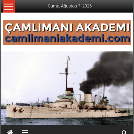
İçeriğe
Cuma, Ağustos 7, 2026
geç
CAMLIMANI
AKADEMI