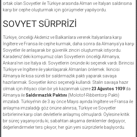
ortak olan Sovyetler ile Türkiye arasında Alman ve İtalyan saldırısına
karşı bir cephe oluşturmak için görüşmeler yapılıyordu.
SOVYET SÜRPRİZİ
Türkiye, önceliği Akdeniz ve Balkanlara vererek İtalyanlara karşı
İngiltere ve Fransa ile cephe kurmak, daha sonra da Almanya’ya karşı
Sovyetler ile anlaşarak bir güvenlik zinciri oluşturmak istiyordu.
Karadeniz’deki komşumuz olan Sovyetlerin önceliği Almanya;
Ankara’nın ise İtalya idi. Sovyetlerin önünde iki seçenek vardı: Birincisi
Türkiye ve İngiltere ile yakınlaşarak Almanları önlemek. İkincisi
Almanya ile kısa süreli bir saldırmazlık paktı yaparak savaşa
hazırlanmak. Sovyetler ikinci seçeneği kullandı. Stalin savaşa hazır
olmak için ihtiyacı olan bir yılı kazanmak üzere
23 Ağustos 1939
’da
Almanya ile
Saldırmazlık Paktını
(Molotof-Ribbentorp Paktı)
imzaladı. Türkiye’nin de 3 ay önce Mayıs ayında İngiltere ve Fransa ile
anlaşma imzaladığı göz önüne alınırsa, Türkiye ve Sovyetler
birbirlerine karşı olan devletlerle anlaşmış olmuşlardı. Öylesine kritik
bir süreç yaşanıyordu ki, sabahtan akşama denklemler değişiyor,
değerlendirmeler ters çıkıyor, her gün yeni sürprizlerle başlıyordu.