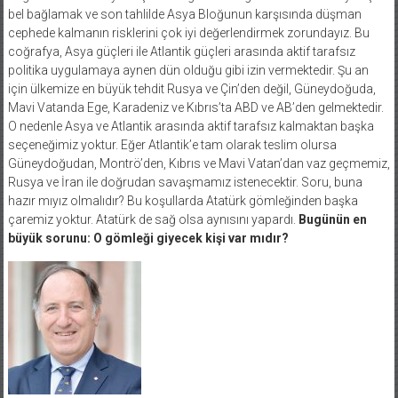
bel bağlamak ve son tahlilde Asya Bloğunun karşısında düşman
cephede kalmanın risklerini çok iyi değerlendirmek zorundayız. Bu
coğrafya, Asya güçleri ile Atlantik güçleri arasında aktif tarafsız
politika uygulamaya aynen dün olduğu gibi izin vermektedir. Şu an
için ülkemize en büyük tehdit Rusya ve Çin’den değil, Güneydoğuda,
Mavi Vatanda Ege, Karadeniz ve Kıbrıs’ta ABD ve AB’den gelmektedir.
O nedenle Asya ve Atlantik arasında aktif tarafsız kalmaktan başka
seçeneğimiz yoktur. Eğer Atlantik’e tam olarak teslim olursa
Güneydoğudan, Montrö’den, Kıbrıs ve Mavi Vatan’dan vaz geçmemiz,
Rusya ve İran ile doğrudan savaşmamız istenecektir. Soru, buna
hazır mıyız olmalıdır? Bu koşullarda Atatürk gömleğinden başka
çaremiz yoktur. Atatürk de sağ olsa aynısını yapardı.
Bugünün en
büyük sorunu: O gömleği giyecek kişi var mıdır?