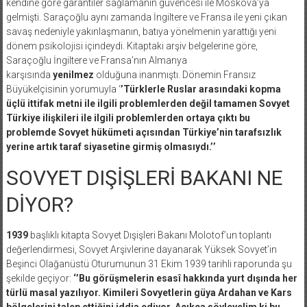
kendine göre garantiler sağlamanın güvencesi ile Moskova’ya
gelmişti. Saraçoğlu aynı zamanda İngiltere ve Fransa ile yeni çıkan
savaş nedeniyle yakınlaşmanın, batıya yönelmenin yarattığı yeni
dönem psikolojisi içindeydi. Kitaptaki arşiv belgelerine göre,
Saraçoğlu İngiltere ve Fransa’nın Almanya
karşısında
yenilmez
olduğuna inanmıştı. Dönemin Fransız
Büyükelçisinin yorumuyla ‘
’Türklerle Ruslar arasındaki kopma
üçlü ittifak metni ile ilgili problemlerden değil tamamen Sovyet
Türkiye ilişkileri ile ilgili problemlerden ortaya çıktı bu
problemde Sovyet hükümeti açısından Türkiye’nin tarafsızlık
yerine artık taraf siyasetine girmiş olmasıydı.’’
SOVYET DIŞİŞLERİ BAKANI NE
DİYOR?
1939
başlıklı kitapta Sovyet Dışişleri Bakanı Molotof’un toplantı
değerlendirmesi, Sovyet Arşivlerine dayanarak Yüksek Sovyet’in
Beşinci Olağanüstü Oturumunun 31 Ekim 1939 tarihli raporunda şu
şekilde geçiyor:
‘’Bu görüşmelerin esasî hakkında yurt dışında her
türlü masal yazılıyor. Kimileri Sovyetlerin güya Ardahan ve Kars
bölgelerini talep ettiğini iddia ediyor. Açıkça söyleyelim ki bu