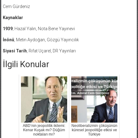
Cem Gürdeniz
Kaynaklar
1939
, Hazal Yalın, Nota Bene Yayınevi
İnönü
, Metin Aydoğan, Gözgü Yayıncılık
Siyasi Tarih
, Rıfat Uçarel, DR Yayınları
İlgili Konular
ABD’nin jeopolitik ikilemi:
Neoliberalizmin çöküşünün
Kenar Kuşak mı? Düğüm
küresel jeopolitiğe etkisi ve
noktaları mı?
Türkiye