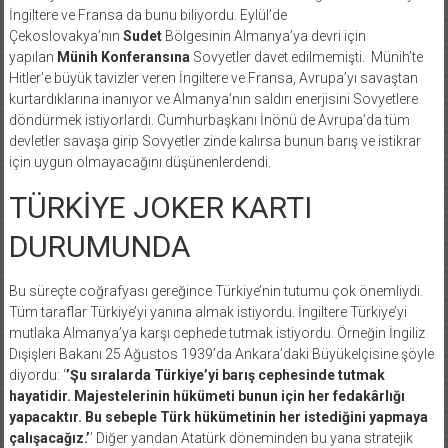
İngiltere ve Fransa da bunu biliyordu. Eylül’de
Çekoslovakya’nın
Sudet
Bölgesinin Almanya’ya devri için
yapılan
Münih Konferansına
Sovyetler davet edilmemişti. Münih’te
Hitler’e büyük tavizler veren İngiltere ve Fransa, Avrupa’yı savaştan
kurtardıklarına inanıyor ve Almanya’nın saldırı enerjisini Sovyetlere
döndürmek istiyorlardı. Cumhurbaşkanı İnönü de Avrupa’da tüm
devletler savaşa girip Sovyetler zinde kalırsa bunun barış ve istikrar
için uygun olmayacağını düşünenlerdendi.
TÜRKİYE JOKER KARTI
DURUMUNDA
Bu süreçte coğrafyası gereğince Türkiye’nin tutumu çok önemliydi.
Tüm taraflar Türkiye’yi yanına almak istiyordu. İngiltere Türkiye’yi
mutlaka Almanya’ya karşı cephede tutmak istiyordu. Örneğin İngiliz
Dışişleri Bakanı 25 Ağustos 1939’da Ankara’daki Büyükelçisine şöyle
diyordu: ‘
’Şu sıralarda Türkiye’yi barış cephesinde tutmak
hayatidir. Majestelerinin hükümeti bunun için her fedakârlığı
yapacaktır. Bu sebeple Türk hükümetinin her istediğini yapmaya
çalışacağız.’
’ Diğer yandan Atatürk döneminden bu yana stratejik