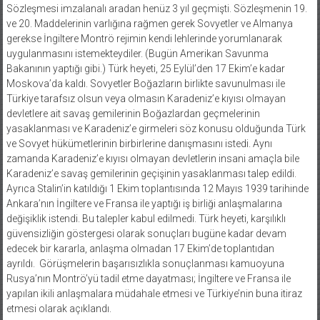
Sözleşmesi imzalanalı aradan henüz 3 yıl geçmişti. Sözleşmenin 19.
ve 20. Maddelerinin varlığına rağmen gerek Sovyetler ve Almanya
gerekse İngiltere Montrö rejimin kendi lehlerinde yorumlanarak
uygulanmasını istemekteydiler. (Bugün Amerikan Savunma
Bakanının yaptığı gibi.) Türk heyeti, 25 Eylül’den 17 Ekim’e kadar
Moskova’da kaldı. Sovyetler Boğazların birlikte savunulması ile
Türkiye tarafsız olsun veya olmasın Karadeniz’e kıyısı olmayan
devletlere ait savaş gemilerinin Boğazlardan geçmelerinin
yasaklanması ve Karadeniz’e girmeleri söz konusu olduğunda Türk
ve Sovyet hükümetlerinin birbirlerine danışmasını istedi. Aynı
zamanda Karadeniz’e kıyısı olmayan devletlerin insani amaçla bile
Karadeniz’e savaş gemilerinin geçişinin yasaklanması talep edildi.
Ayrıca Stalin’in katıldığı 1 Ekim toplantısında 12 Mayıs 1939 tarihinde
Ankara’nın İngiltere ve Fransa ile yaptığı iş birliği anlaşmalarına
değişiklik istendi. Bu talepler kabul edilmedi. Türk heyeti, karşılıklı
güvensizliğin göstergesi olarak sonuçları bugüne kadar devam
edecek bir kararla, anlaşma olmadan 17 Ekim’de toplantıdan
ayrıldı. Görüşmelerin başarısızlıkla sonuçlanması kamuoyuna
Rusya’nın Montrö’yü tadil etme dayatması; İngiltere ve Fransa ile
yapılan ikili anlaşmalara müdahale etmesi ve Türkiye’nin buna itiraz
etmesi olarak açıklandı.