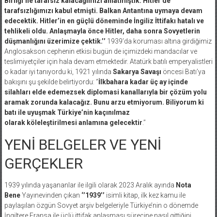
Birliği’ne tarafsız kalacağımızı anlatmıştık. Hitler de
tarafsızlığımızı kabul etmişti. Balkan Antantına uymaya devam
edecektik. Hitler’in en güçlü döneminde İngiliz İttifakı hatalı ve
tehlikeli oldu. Anlaşmayla önce Hitler, daha sonra Sovyetlerin
düşmanlığını üzerimize çektik.’’
1939’da koruması altına girdiğimiz
Anglosakson cephenin etkisi bugün de içimizdeki mandacılar ve
teslimiyetçiler için hala devam etmektedir. Atatürk batılı emperyalistleri
o kadar iyi tanıyordu ki, 1921 yılında
Sakarya Savaşı
öncesi Batı’ya
bakışını şu şekilde belirtiyordu: ‘’
İlkbahara kadar üç ay içinde
silahları elde edemezsek diplomasi kanallarıyla bir çözüm yolu
aramak zorunda kalacağız. Bunu arzu etmiyorum. Biliyorum ki
batı ile uyuşmak Türkiye’nin kaçınılmaz
olarak
köleleştirilmesi
anlamına gelecektir
.’’
YENİ BELGELER VE YENİ
GERÇEKLER
1939 yılında yaşananlar ile ilgili olarak 2023 Aralık ayında
Nota
Bene
Yayınevinden çıkan
‘’1939’’
isimli kitap, ilk kez kamu ile
paylaşılan özgün Sovyet arşiv belgeleriyle Türkiye’nin o dönemde
İngiltere Fransa ile üçlü ittifak anlaşması sürecine nasıl gittiğini