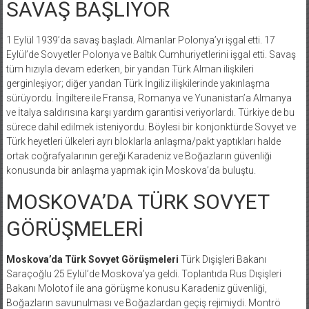
SAVAŞ BAŞLIYOR
1 Eylül 1939’da savaş başladı. Almanlar Polonya’yı işgal etti. 17
Eylül’de Sovyetler Polonya ve Baltık Cumhuriyetlerini işgal etti. Savaş
tüm hızıyla devam ederken, bir yandan Türk Alman ilişkileri
gerginleşiyor; diğer yandan Türk İngiliz ilişkilerinde yakınlaşma
sürüyordu. İngiltere ile Fransa, Romanya ve Yunanistan’a Almanya
ve İtalya saldırısına karşı yardım garantisi veriyorlardı. Türkiye de bu
sürece dahil edilmek isteniyordu. Böylesi bir konjonktürde Sovyet ve
Türk heyetleri ülkeleri ayrı bloklarla anlaşma/pakt yaptıkları halde
ortak coğrafyalarının gereği Karadeniz ve Boğazların güvenliği
konusunda bir anlaşma yapmak için Moskova’da buluştu.
MOSKOVA’DA TÜRK SOVYET
GÖRÜŞMELERİ
Moskova’da Türk Sovyet Görüşmeleri
Türk Dışişleri Bakanı
Saraçoğlu 25 Eylül’de Moskova’ya geldi. Toplantıda Rus Dışişleri
Bakanı Molotof ile ana görüşme konusu Karadeniz güvenliği,
Boğazların savunulması ve Boğazlardan geçiş rejimiydi. Montrö