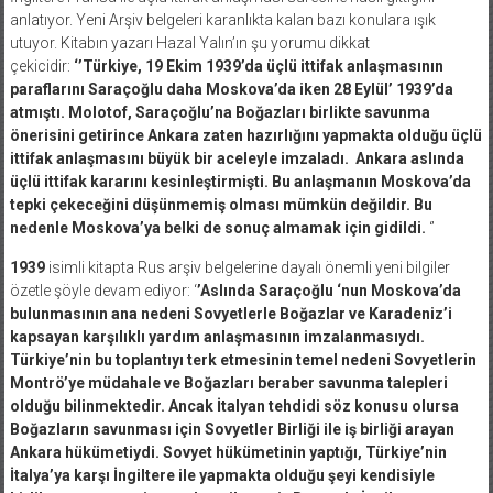
anlatıyor. Yeni Arşiv belgeleri karanlıkta kalan bazı konulara ışık
utuyor. Kitabın yazarı Hazal Yalın’ın şu yorumu dikkat
çekicidir:
‘’Türkiye, 19 Ekim 1939’da üçlü ittifak anlaşmasının
paraflarını Saraçoğlu daha Moskova’da iken 28 Eylül’ 1939’da
atmıştı. Molotof, Saraçoğlu’na Boğazları birlikte savunma
önerisini getirince Ankara zaten hazırlığını yapmakta olduğu üçlü
ittifak anlaşmasını büyük bir aceleyle imzaladı. Ankara aslında
üçlü ittifak kararını kesinleştirmişti. Bu anlaşmanın Moskova’da
tepki çekeceğini düşünmemiş olması mümkün değildir. Bu
nedenle Moskova’ya belki de sonuç almamak için gidildi.
‘’
1939
isimli kitapta Rus arşiv belgelerine dayalı önemli yeni bilgiler
özetle şöyle devam ediyor: ‘
’Aslında
Saraçoğlu ‘nun Moskova’da
bulunmasının ana nedeni Sovyetlerle Boğazlar ve Karadeniz’i
kapsayan karşılıklı yardım anlaşmasının imzalanmasıydı.
Türkiye’nin bu toplantıyı terk etmesinin temel nedeni Sovyetlerin
Montrö’ye müdahale ve Boğazları beraber savunma talepleri
olduğu bilinmektedir. Ancak İtalyan tehdidi söz konusu olursa
Boğazların savunması için Sovyetler Birliği ile iş birliği arayan
Ankara hükümetiydi. Sovyet hükümetinin yaptığı, Türkiye’nin
İtalya’ya karşı İngiltere ile yapmakta olduğu şeyi kendisiyle