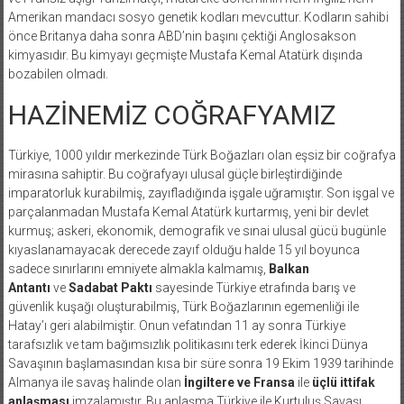
Amerikan mandacı sosyo genetik kodları mevcuttur. Kodların sahibi
önce Britanya daha sonra ABD’nin başını çektiği Anglosakson
kimyasıdır. Bu kimyayı geçmişte Mustafa Kemal Atatürk dışında
bozabilen olmadı.
HAZİNEMİZ COĞRAFYAMIZ
Türkiye, 1000 yıldır merkezinde Türk Boğazları olan eşsiz bir coğrafya
mirasına sahiptir. Bu coğrafyayı ulusal güçle birleştirdiğinde
imparatorluk kurabilmiş, zayıfladığında işgale uğramıştır. Son işgal ve
parçalanmadan Mustafa Kemal Atatürk kurtarmış, yeni bir devlet
kurmuş; askeri, ekonomik, demografik ve sınai ulusal gücü bugünle
kıyaslanamayacak derecede zayıf olduğu halde 15 yıl boyunca
sadece sınırlarını emniyete almakla kalmamış,
Balkan
Antantı
ve
Sadabat Paktı
sayesinde Türkiye etrafında barış ve
güvenlik kuşağı oluşturabilmiş, Türk Boğazlarının egemenliği ile
Hatay’ı geri alabilmiştir. Onun vefatından 11 ay sonra Türkiye
tarafsızlık ve tam bağımsızlık politikasını terk ederek İkinci Dünya
Savaşının başlamasından kısa bir süre sonra 19 Ekim 1939 tarihinde
Almanya ile savaş halinde olan
İngiltere ve Fransa
ile
üçlü ittifak
anlaşması
imzalamıştır. Bu anlaşma Türkiye ile Kurtuluş Savaşı