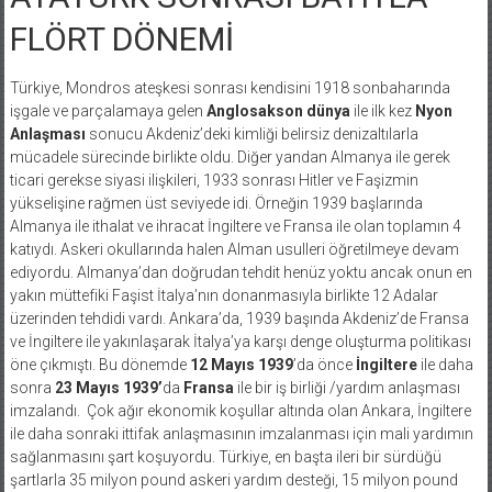
FLÖRT DÖNEMİ
Türkiye, Mondros ateşkesi sonrası kendisini 1918 sonbaharında
işgale ve parçalamaya gelen
Anglosakson dünya
ile ilk kez
Nyon
Anlaşması
sonucu Akdeniz’deki kimliği belirsiz denizaltılarla
mücadele sürecinde birlikte oldu. Diğer yandan Almanya ile gerek
ticari gerekse siyasi ilişkileri, 1933 sonrası Hitler ve Faşizmin
yükselişine rağmen üst seviyede idi. Örneğin 1939 başlarında
Almanya ile ithalat ve ihracat İngiltere ve Fransa ile olan toplamın 4
katıydı. Askeri okullarında halen Alman usulleri öğretilmeye devam
ediyordu. Almanya’dan doğrudan tehdit henüz yoktu ancak onun en
yakın müttefiki Faşist İtalya’nın donanmasıyla birlikte 12 Adalar
üzerinden tehdidi vardı. Ankara’da, 1939 başında Akdeniz’de Fransa
ve İngiltere ile yakınlaşarak İtalya’ya karşı denge oluşturma politikası
öne çıkmıştı. Bu dönemde
12 Mayıs 1939
’da önce
İngiltere
ile daha
sonra
23 Mayıs 1939’
da
Fransa
ile bir iş birliği /yardım anlaşması
imzalandı. Çok ağır ekonomik koşullar altında olan Ankara, İngiltere
ile daha sonraki ittifak anlaşmasının imzalanması için mali yardımın
sağlanmasını şart koşuyordu. Türkiye, en başta ileri bir sürdüğü
şartlarla 35 milyon pound askeri yardım desteği, 15 milyon pound