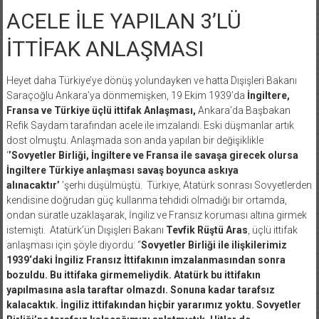
ACELE İLE YAPILAN 3’LÜ
İTTİFAK ANLAŞMASI
Heyet daha Türkiye’ye dönüş yolundayken ve hatta Dışişleri Bakanı
Saraçoğlu Ankara’ya dönmemişken, 19 Ekim 1939’da
İngiltere,
Fransa ve Türkiye üçlü ittifak Anlaşması,
Ankara’da Başbakan
Refik Saydam tarafından acele ile imzalandı. Eski düşmanlar artık
dost olmuştu. Anlaşmada son anda yapılan bir değişiklikle
‘
’Sovyetler Birliği, İngiltere ve Fransa ile savaşa girecek olursa
İngiltere Türkiye anlaşması savaş boyunca askıya
alınacaktır’
’şerhi düşülmüştü. Türkiye, Atatürk sonrası Sovyetlerden
kendisine doğrudan güç kullanma tehdidi olmadığı bir ortamda,
ondan süratle uzaklaşarak, İngiliz ve Fransız koruması altına girmek
istemişti. Atatürk’ün Dışişleri Bakanı
Tevfik Rüştü Aras
, üçlü ittifak
anlaşması için şöyle diyordu: ‘’
Sovyetler Birliği ile ilişkilerimiz
1939‘daki İngiliz Fransız İttifakının imzalanmasından sonra
bozuldu. Bu ittifaka girmemeliydik. Atatürk bu ittifakın
yapılmasına asla taraftar olmazdı. Sonuna kadar tarafsız
kalacaktık. İngiliz ittifakından hiçbir yararımız yoktu. Sovyetler