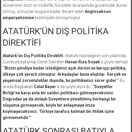
döneminin dost ve müttefiki Sovyetler ile arasında güvensizlik duvarı
örmüş, sonuçları bugüne kadar devam eden
Anglosakson
emperyalizmine
teslimiyete dönüşmüştür.
ATATÜRK’ÜN DIŞ POLİTİKA
DİREKTİFİ
Atatürk’ün Dış Politika Direktifi.
Atatürk hastalığının son yıllarında
Cumhurbaşkanlığı Genel Sekreteri
Hasan Rıza Soyak
’a şöyle demişti:
‘
’Bizim şimdiye kadar izlediğimiz açık dürüst ve barışçı politika,
ülkeye çok yararlı olmuştur. Arkadaşlar buna alıştılar. Gerçek ve
yaşamsal zorunluluklar dışında, bu politikamız sürer gider.’
’ Bu
arada Başbakan
Celal Bayar
’a da şöyle diyordu: ‘
’Sovyetler
Birliği’ne karşı asla bir saldırı politikası gütmeyeceksiniz.
Doğrudan ya da dolaylı Sovyetlere yöneltilmiş herhangi bir
oluşuma girmeyecek, böyle bir anlaşmaya imza
koymayacaksınız. Türkiye tarafsız kalmalı bir ittifak içine
girmemelidir.’’
ATATÜRK SONRASI BATIYLA