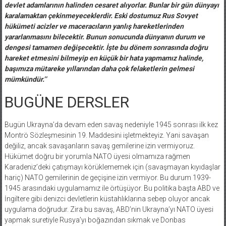
devlet adamlarının halinden cesaret alıyorlar. Bunlar bir gün dünyayı
karalamaktan çekinmeyeceklerdir. Eski dostumuz Rus Sovyet
hükümeti acizler ve maceracıların yanlış hareketlerinden
yararlanmasını bilecektir. Bunun sonucunda dünyanın durum ve
dengesi tamamen değişecektir. İşte bu dönem sonrasında doğru
hareket etmesini bilmeyip en küçük bir hata yapmamız halinde,
başımıza mütareke yıllarından daha çok felaketlerin gelmesi
mümkündür.’’
BUGÜNE DERSLER
Bugün Ukrayna’da devam eden savaş nedeniyle 1945 sonrası ilk kez
Montrö Sözleşmesinin 19. Maddesini işletmekteyiz. Yani savaşan
değiliz, ancak savaşanların savaş gemilerine izin vermiyoruz.
Hükümet doğru bir yorumla NATO üyesi olmamıza rağmen
Karadeniz’deki çatışmayı körüklememek için (savaşmayan kıyıdaşlar
hariç) NATO gemilerinin de geçişine izin vermiyor. Bu durum 1939-
1945 arasındaki uygulamamız ile örtüşüyor. Bu politika başta ABD ve
İngiltere gibi denizci devletlerin küstahlıklarına sebep oluyor ancak
uygulama doğrudur. Zira bu savaş, ABD’nin Ukrayna’yı NATO üyesi
yapmak suretiyle Rusya’yı boğazından sıkmak ve Donbas