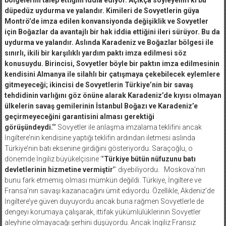
düpedüz uydurma ve yalandır. Kimileri de Sovyetlerin güya
Montrö’de imza edilen konvansiyonda değişiklik ve Sovyetler
için Boğazlar da avantajlı bir hak iddia ettiğini ileri sürüyor. Bu da
uydurma ve yalandır. Aslında Karadeniz ve Boğazlar bölgesi ile
sınırlı, ikili bir karşılıklı yardım paktı imza edilmesi söz
konusuydu. Birincisi, Sovyetler böyle bir paktın imza edilmesinin
kendisini Almanya ile silahlı bir çatışmaya çekebilecek eylemlere
gitmeyeceği; ikincisi de Sovyetlerin Türkiye’nin bir savaş
tehdidinin varlığını göz önüne alarak Karadeniz’de kıyısı olmayan
ülkelerin savaş gemilerinin İstanbul Boğazı ve Karadeniz’e
geçirmeyeceğini garantisini alması gerektiği
görüşündeydi.‘’
Sovyetler ile anlaşma imzalama teklifini ancak
İngiltere’nin kendisine yaptığı teklifin ardından iletmesi aslında
Türkiye’nin batı eksenine girdiğini gösteriyordu. Saraçoğlu, o
dönemde İngiliz büyükelçisine ‘
’Türkiye bütün nüfuzunu batı
devletlerinin hizmetine vermiştir’
’ diyebiliyordu. Moskova’nın
bunu fark etmemiş olması mümkün değildi. Türkiye, İngiltere ve
Fransa’nın savaşı kazanacağını ümit ediyordu. Özellikle, Akdeniz’de
İngiltere’ye güven duyuyordu ancak buna rağmen Sovyetlerle de
dengeyi korumaya çalışarak, ittifak yükümlülüklerinin Sovyetler
aleyhine olmayacağı şerhini düşüyordu. Ancak İngiliz Fransız