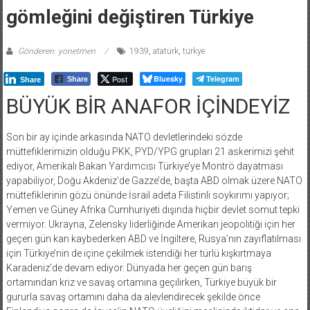
gömleğini değiştiren Türkiye
Gönderen: yonetmen
1939
,
atatürk
,
türkye
Post
Bluesky
Telegram
Share
Share
BÜYÜK BİR ANAFOR İÇİNDEYİZ
Son bir ay içinde arkasında NATO devletlerindeki sözde
müttefiklerimizin olduğu PKK, PYD/YPG grupları 21 askerimizi şehit
ediyor, Amerikalı Bakan Yardımcısı Türkiye’ye Montrö dayatması
yapabiliyor, Doğu Akdeniz’de Gazze’de, başta ABD olmak üzere NATO
müttefiklerinin gözü önünde İsrail adeta Filistinli soykırımı yapıyor;
Yemen ve Güney Afrika Cumhuriyeti dışında hiçbir devlet somut tepki
vermiyor. Ukrayna, Zelensky liderliğinde Amerikan jeopolitiği için her
geçen gün kan kaybederken ABD ve İngiltere, Rusya’nın zayıflatılması
için Türkiye’nin de içine çekilmek istendiği her türlü kışkırtmaya
Karadeniz’de devam ediyor. Dünyada her geçen gün barış
ortamından kriz ve savaş ortamına geçilirken, Türkiye büyük bir
gururla savaş ortamını daha da alevlendirecek şekilde önce