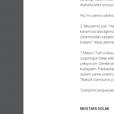
Atatürkçülere soruy
Hiç mi canınız sıkılm
2. Mecalimiz yok: “Haz
karşımıza alacağımız 
çıkarımızdan vazgeçme
kutlanır” deyip alter
1 Mayıs’ı Türk ordusun
özgürlüğün talep edil
çekiyorum. Gerekirse 
kutlayalım. Pankartla
sistem yerine üretimi,
“Atatürk Samsun’a çok 
Türkiye’nin emperyali
MUSTAFA SOLAK