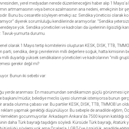
resinden, yerel medyadan nerede düzenleneceğini haber alıp 1 Mayıs’a kat
lımın artmamasının veya bence azalmasının ana nedeni, emekçinin bir şe
ıdır. Bunu bu cesaretle söyleyen emekçi az. Sendika yöneticisi olarak
aramıyor” diyerek sorumluluğu kendilerinde aramıyorlar. “Sendika yetersi
eredeyse yok. Sendika yöneticileri ve kadroları da üyelerinin ilgisizliği ka
ar. Tavuk-yumurta durumu.
enel olarak 1 Mayıs tertip komitelerini oluşturan KESK, DİSK, TTB, TMMOB
 parti, sendika, dergi çevrelerinin milli değerlere soğuk, hatta kimisinin be
illi duyarlığı yüksek sendikaların yöneticileri ve kadrolarının “milli grupl
mesi gerekir değil mi?
yor. Bunun iki sebebi var:
uğu yerde aranması: En masumundan sendikamızın güçlü görünmesi için, 
re başkanı/müdür, belediye meclis üyesi olunmak isteniyorsa bunun gerçe
 bir arada olunma çabası var. Bu partiler KESK, DİSK, TTB, TMMOB’un ol
 reklam yapmak gerektiği düşünülüyor. Bu sebeple de anadilde eğitim, Öc
dinlemekten gocunmuyorlar. Arkadaşım Ankara’da 7500 kişinin katıldığı s
kişinin daha Türk bayrağı taşıdığını söyledi. Kürsüde Türk bayrağı, Atatürk
et bütünlüğü söylemi yok ama Öcalan’a, LGBT-İ’ye özgürlük, anadilde eğitim ta