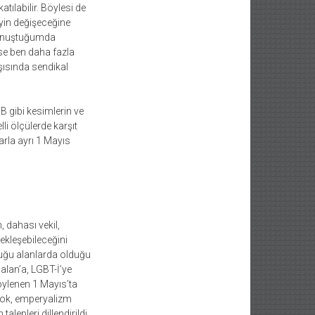
ılabilir. Böylesi de
yin değişeceğine
 konuştuğumda
zse ben daha fazla
rşısında sendikal
 gibi kesimlerin ve
lli ölçülerde karşıt
arla ayrı 1 Mayıs
dahası vekil,
kleşebileceğini
duğu alanlarda olduğu
alan’a, LGBT-İ’ye
öylenen 1 Mayıs’ta
 yok, emperyalizm
lepleri dillendirildi.