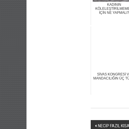
KADININ
KÖLELEŞTİRİLMEME
İÇİN NE YAPMALI
SİVAS KONGRESİ 
MANDACILIĞIN ÜÇ T
Yazı
NECİP FAZIL KI