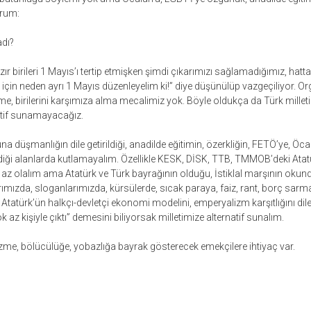
orum:
adı?
ır birileri 1 Mayıs’ı tertip etmişken şimdi çıkarımızı sağlamadığımız, hatta 
için neden ayrı 1 Mayıs düzenleyelim ki!” diye düşünülüp vazgeçiliyor. Or
, birilerini karşımıza alma mecalimiz yok. Böyle oldukça da Türk millet
natif sunamayacağız.
a düşmanlığın dile getirildiği, anadilde eğitimin, özerkliğin, FETÖ’ye, Öca
diği alanlarda kutlamayalım. Özellikle KESK, DİSK, TTB, TMMOB’deki Atatü
az olalım ama Atatürk ve Türk bayrağının olduğu, İstiklal marşının okun
rımızda, sloganlarımızda, kürsülerde, sıcak paraya, faiz, rant, borç sar
 Atatürk’ün halkçı-devletçi ekonomi modelini, emperyalizm karşıtlığını dile 
az kişiyle çıktı” demesini biliyorsak milletimize alternatif sunalım.
zme, bölücülüğe, yobazlığa bayrak gösterecek emekçilere ihtiyaç var.