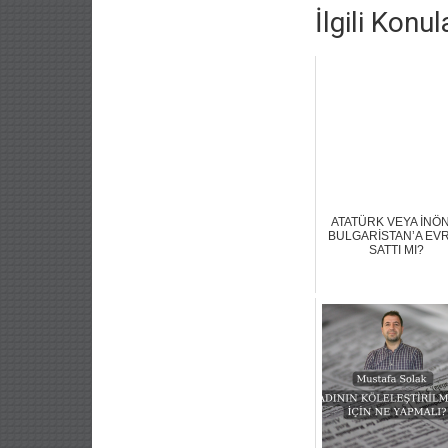
İlgili Konul
ATATÜRK VEYA İNÖ
BULGARİSTAN’A EV
SATTI MI?