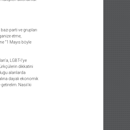
bazı parti ve grupları
ganize etme,
ine “1 Mayıs böyle
lan’a, LGBT-İ’ye
rkçülerin dikkatini
duğu alanlarda
malına dayalı ekonomik
getirelim. Nasıl ki