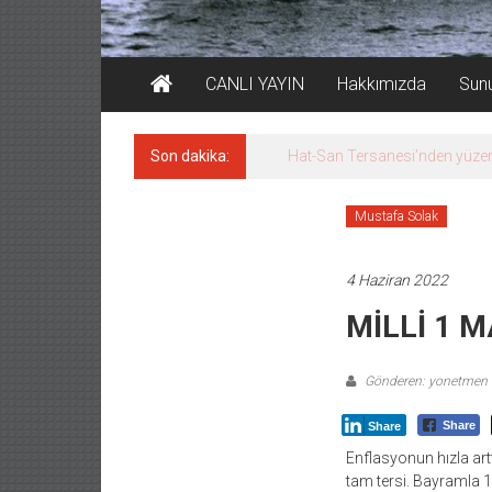
CANLI YAYIN
Hakkımızda
Sun
Son dakika:
Hat-San Tersanesi’nden yüz
Mustafa Solak
4 Haziran 2022
MİLLİ 1 
Gönderen: yonetmen
Share
Share
Enflasyonun hızla art
tam tersi. Bayramla 1