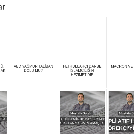
ar
NÜ,
ABD YAĞMUR TALİBAN
FETHULLAHÇI DARBE
MACRON VE L
RAK
DOLU MU?
İSLAMCILIĞIN
HEZİMETİDİR