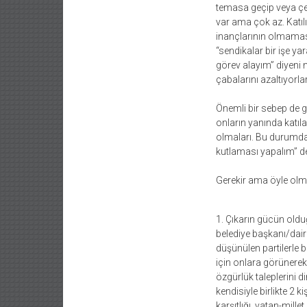
temasa geçip veya çev
var ama çok az. Katı
inançlarının olmamas
“sendikalar bir işe y
görev alayım” diyeni n
çabalarını azaltıyorl
Önemli bir sebep de g
onların yanında katılan
olmaları. Bu durumda m
kutlaması yapalım” de
Gerekir ama öyle olmu
1. Çıkarın gücün old
belediye başkanı/dai
düşünülen partilerle
için onlara görünerek
özgürlük taleplerini 
kendisiyle birlikte 2 
karşıtlığı, vatan-mill