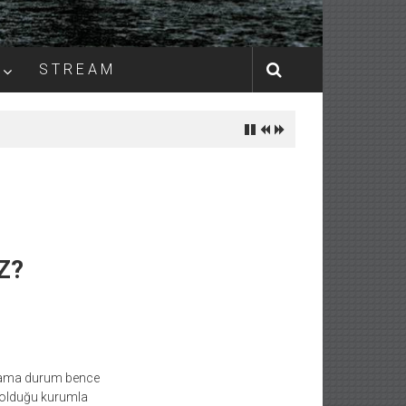
S T R E A M
Z?
ir ama durum bence
i olduğu kurumla