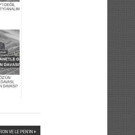
IF’I DEĞİL
’Yİ ANALIM
ÖZ’ÜN
DAVASI,
N DAVASI?
ON VE LE PEN’İN