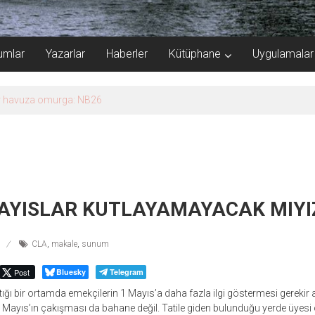
umlar
Yazarlar
Haberler
Kütüphane
Uygulamalar
er havuza omurga: NB26
MAYISLAR KUTLAYAMAYACAK MIYI
CLA
,
makale
,
sunum
Post
Bluesky
Telegram
tığı bir ortamda emekçilerin 1 Mayıs’a daha fazla ilgi göstermesi gerek
 Mayıs’ın çakışması da bahane değil. Tatile giden bulunduğu yerde üyes