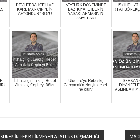
DEVLET BAHÇELİ VE
ATATÜRK DÖNEMİNDE
İSKİLİPLİ AT
Sİ
KARL MARX’IN “DİN
BAZI KIYAFETLERİN
RİFAT BÖREKÇİ
?
AFYONDUR” SÖZÜ
YASAKLANMASININ
AMAÇLARI
VE
İttihatçılığı, Laikliği Hedef
Uludere’ye Roboski,
SERKAN 
ÜRÜ
Almak İç Cepheyi Böler
Güroymak’a Norşin desek
DİYANETLE 
ne olur?
ASLINDA KİMİ
SAKÜREK’İN PEK BİLİNMEYEN ATATÜRK DÜŞMANLIĞI
MACR