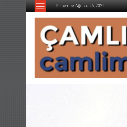
İçeriğe
Perşembe, Ağustos 6, 2026
geç
CAMLIMANI
AKADEMI