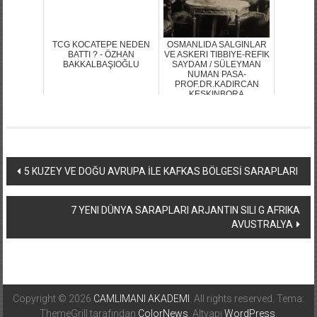
TCG KOCATEPE NEDEN
OSMANLIDA SALGINLAR
BATTI ? - ÖZHAN
VE ASKERI TIBBIYE-REFIK
BAKKALBAŞIOĞLU
SAYDAM / SÜLEYMAN
NUMAN PASA-
PROF.DR.KADIRCAN
KESKINBORA
Yazı
5 KUZEY VE DOĞU AVRUPA İLE KAFKAS BÖLGESİ SARAPLARI
dolaşımı
7 YENI DÜNYA SARAPLARI ARJANTIN SILI G AFRIKA
AVUSTRALYA
Copyright © 2026
CAMLIMANI AKADEMI
. All rights reserved. Tema:
ThemeGrill tarafından
ColorNews
. Altyapı
WordPress
.