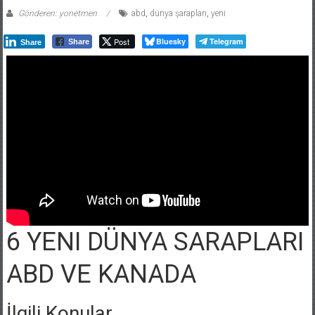
Gönderen: yonetmen
abd
,
dünya şarapları
,
yeni
Post
Bluesky
Telegram
Share
Share
6 YENI DÜNYA SARAPLARI
ABD VE KANADA
İlgili Konular