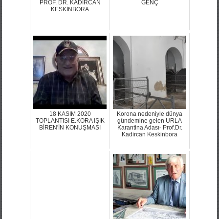
PROF. DR. KADİRCAN
GENÇ
KESKİNBORA
18 KASIM 2020
Korona nedeniyle dünya
TOPLANTISI E.KORA IŞIK
gündemine gelen URLA
BİREN'İN KONUŞMASI
Karantina Adası- Prof.Dr.
Kadircan Keskinbora