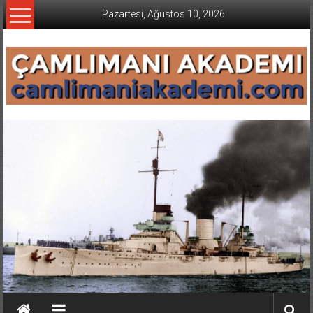
İçeriğe
Pazartesi, Ağustos 10, 2026
geç
CAMLIMANI
AKADEMI