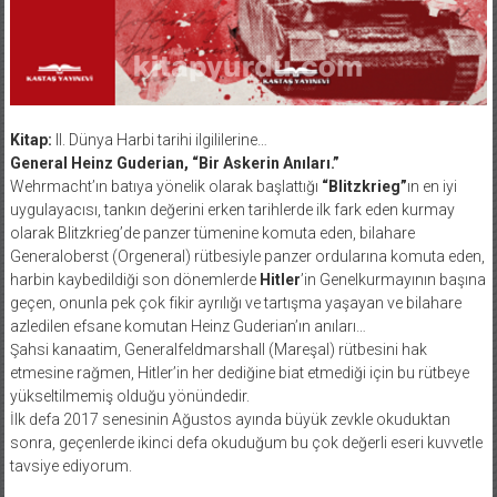
Kitap:
II. Dünya Harbi tarihi ilgililerine…
General Heinz Guderian, “Bir Askerin Anıları.”
Wehrmacht’ın batıya yönelik olarak başlattığı
“Blitzkrieg”
ın en iyi
uygulayacısı, tankın değerini erken tarihlerde ilk fark eden kurmay
olarak Blitzkrieg’de panzer tümenine komuta eden, bilahare
Generaloberst (Orgeneral) rütbesiyle panzer ordularına komuta eden,
harbin kaybedildiği son dönemlerde
Hitler
’in Genelkurmayının başına
geçen, onunla pek çok fikir ayrılığı ve tartışma yaşayan ve bilahare
azledilen efsane komutan Heinz Guderian’ın anıları…
Şahsi kanaatim, Generalfeldmarshall (Mareşal) rütbesini hak
etmesine rağmen, Hitler’in her dediğine biat etmediği için bu rütbeye
yükseltilmemiş olduğu yönündedir.
İlk defa 2017 senesinin Ağustos ayında büyük zevkle okuduktan
sonra, geçenlerde ikinci defa okuduğum bu çok değerli eseri kuvvetle
tavsiye ediyorum.