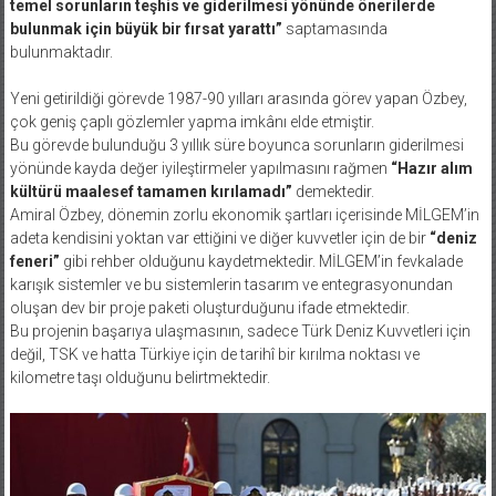
temel sorunların teşhis ve giderilmesi yönünde önerilerde
bulunmak için büyük bir fırsat yarattı”
saptamasında
bulunmaktadır.
Yeni getirildiği görevde 1987-90 yılları arasında görev yapan Özbey,
çok geniş çaplı gözlemler yapma imkânı elde etmiştir.
Bu görevde bulunduğu 3 yıllık süre boyunca sorunların giderilmesi
yönünde kayda değer iyileştirmeler yapılmasını rağmen
“Hazır alım
kültürü maalesef tamamen kırılamadı”
demektedir.
Amiral Özbey, dönemin zorlu ekonomik şartları içerisinde MİLGEM’in
adeta kendisini yoktan var ettiğini ve diğer kuvvetler için de bir
“deniz
feneri”
gibi rehber olduğunu kaydetmektedir. MİLGEM’in fevkalade
karışık sistemler ve bu sistemlerin tasarım ve entegrasyonundan
oluşan dev bir proje paketi oluşturduğunu ifade etmektedir.
Bu projenin başarıya ulaşmasının, sadece Türk Deniz Kuvvetleri için
değil, TSK ve hatta Türkiye için de tarihî bir kırılma noktası ve
kilometre taşı olduğunu belirtmektedir.