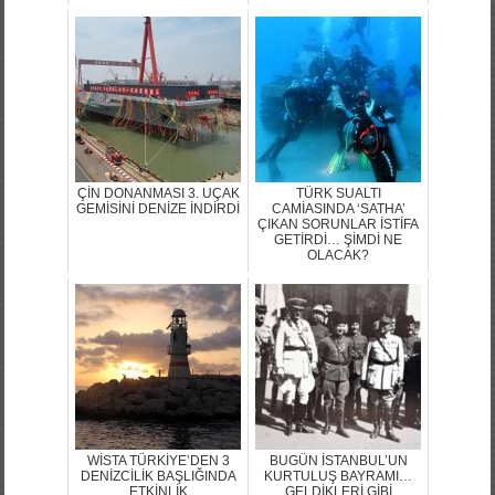
ÇİN DONANMASI 3. UÇAK
TÜRK SUALTI
GEMİSİNİ DENİZE İNDİRDİ
CAMİASINDA ‘SATHA’
ÇIKAN SORUNLAR İSTİFA
GETİRDİ… ŞİMDİ NE
OLACAK?
WİSTA TÜRKİYE’DEN 3
BUGÜN İSTANBUL’UN
DENİZCİLİK BAŞLIĞINDA
KURTULUŞ BAYRAMI…
ETKİNLİK
GELDİKLERİ GİBİ