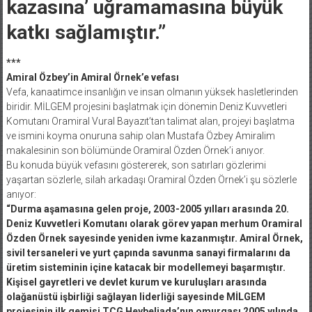
kazasına’ uğramamasına büyük
katkı sağlamıştır.”
***
Amiral Özbey’in Amiral Örnek’e vefası
Vefa, kanaatimce insanlığın ve insan olmanın yüksek hasletlerinden
biridir. MİLGEM projesini başlatmak için dönemin Deniz Kuvvetleri
Komutanı Oramiral Vural Bayazıt’tan talimat alan, projeyi başlatma
ve ismini koyma onuruna sahip olan Mustafa Özbey Amiralim
makalesinin son bölümünde Oramiral Özden Örnek’i anıyor.
Bu konuda büyük vefasını göstererek, son satırları gözlerimi
yaşartan sözlerle, silah arkadaşı Oramiral Özden Örnek’i şu sözlerle
anıyor:
“Durma aşamasına gelen proje, 2003-2005 yılları arasında 20.
Deniz Kuvvetleri Komutanı olarak görev yapan merhum Oramiral
Özden Örnek sayesinde yeniden ivme kazanmıştır. Amiral Örnek,
sivil tersaneleri ve yurt çapında savunma sanayi firmalarını da
üretim sisteminin içine katacak bir modellemeyi başarmıştır.
Kişisel gayretleri ve devlet kurum ve kuruluşları arasında
olağanüstü işbirliği sağlayan liderliği sayesinde MİLGEM
projesinin ilk gemisi TCG Heybeliada’nın omurgası 2005 yılında