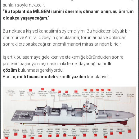
şunları söylemektedir:
“Bu toplantıda MİLGEM ismini önermiş olmanın onurunu ömrüm
oldukça yaşayacağım.”
Bu noktada kişisel kanaatimi söylemeliyim: Bu hakikaten büyük bir
onurdur ve Amiral Özbey’in çocuklarına, torunlarına ve onlardan
sonrakilere bırakacağı en önemli manevi miraslarından biridir.
İş artık bu aşamaya geldikten ve ete kemiğe büründükten sonra
projenin başarıya ulaşmasının iki temel dayanağına
millî
çözüm
bulunması gerekiyordu.
Bunlar,
millî finans modeli
ve
millî yazılım
konularıydı…