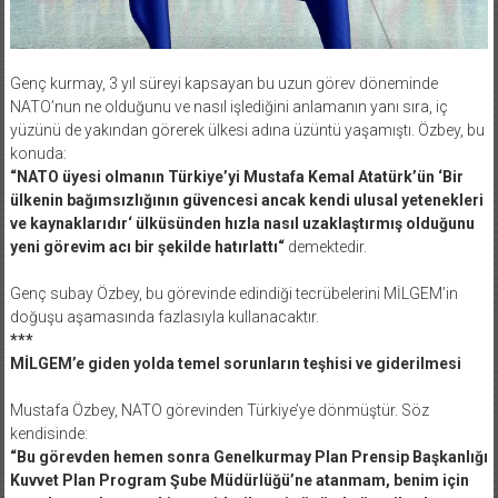
Genç kurmay, 3 yıl süreyi kapsayan bu uzun görev döneminde
NATO’nun ne olduğunu ve nasıl işlediğini anlamanın yanı sıra, iç
yüzünü de yakından görerek ülkesi adına üzüntü yaşamıştı. Özbey, bu
konuda:
“NATO üyesi olmanın Türkiye’yi Mustafa Kemal Atatürk’ün ‘Bir
ülkenin bağımsızlığının güvencesi ancak kendi ulusal yetenekleri
ve kaynaklarıdır‘ ülküsünden hızla nasıl uzaklaştırmış olduğunu
yeni görevim acı bir şekilde hatırlattı“
demektedir.
Genç subay Özbey, bu görevinde edindiği tecrübelerini MİLGEM’in
doğuşu aşamasında fazlasıyla kullanacaktır.
***
MİLGEM’e giden yolda temel sorunların teşhisi ve giderilmesi
Mustafa Özbey, NATO görevinden Türkiye’ye dönmüştür. Söz
kendisinde:
“Bu görevden hemen sonra Genelkurmay Plan Prensip Başkanlığı
Kuvvet Plan Program Şube Müdürlüğü’ne atanmam, benim için