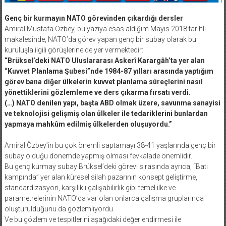
Genç bir kurmayın NATO görevinden çıkardığı dersler
Amiral Mustafa Özbey, bu yazıya esas aldığım Mayıs 2018 tarihli
makalesinde, NATO’da görev yapan genç bir subay olarak bu
kuruluşla ilgili görüşlerine de yer vermektedir:
“Brüksel’deki NATO Uluslararası Askerî Karargâh’ta yer alan
“Kuvvet Planlama Şubesi”nde 1984-87 yılları arasında yaptığım
görev bana diğer ülkelerin kuvvet planlama süreçlerini nasıl
yönettiklerini gözlemleme ve ders çıkarma fırsatı verdi.
(…) NATO denilen yapı, başta ABD olmak üzere, savunma sanayisi
ve teknolojisi gelişmiş olan ülkeler ile tedariklerini bunlardan
yapmaya mahkûm edilmiş ülkelerden oluşuyordu.”
Amiral Özbey’in bu çok önemli saptamayı 38-41 yaşlarında genç bir
subay olduğu dönemde yapmış olması fevkalade önemlidir.
Bu genç kurmay subay Brüksel’deki görevi sırasında ayrıca, “Batı
kampında” yer alan küresel silah pazarının konsept geliştirme,
standardizasyon, karşılıklı çalışabilirlik gibi temel ilke ve
parametrelerinin NATO’da var olan onlarca çalışma gruplarında
oluşturulduğunu da gözlemliyordu.
Ve bu gözlem ve tespitlerini aşağıdaki değerlendirmesi ile