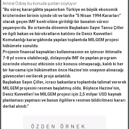
Amiral Özbey bu konuda şunları söylüyor:
“Bu süreç karargâhta yaşanırken Türkiye en büyük ekonomik
krizlerinden birinin içinde idi ve tarihe “5 Nisan 1994 Kararları”
olarak geçen IMF kontrolüne girildiği bir bunalım süreci
yaşanıyordu. Bu ortamda dönemin Başbakanı Sayın Tansu Çiller
ve ilgili bakan ve bürokratların katılımı ile Deniz Kuvvetleri
Komutanlığı karargâhında yapılan toplantıda MİLGEM projesi
hükümete sunuldu.
Projenin finansal kaynakları kullanmasının en iyimser ihtimalle
7-8 yıl sonra olabileceği, dolayısıyla IMF ile yapılan program
üzerinde olumsuz etkisinin söz konusu olmayacağı, kaldı ki her
bir harcama için hükümetten önce Hazine’nin onayının alınacağı
güvenceleri verilerek proje anlatıldı.
Başbakan Sayın Çiller, icracı bakanlara toplantıda talimat vererek
MİLGEM projesini resmen başlatmış oldu. Böylece Hazine’nin,
Deniz Kuvvetleri’ne MİLGEM projesi için 2,5 milyar USD kaynak
planlaması yapması ve bunun ilgililere resmen bildirilmesi kararı
derhal alındı.”