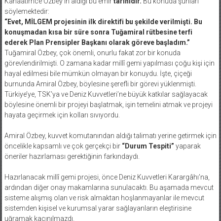
Kanaatimce Özbey’in aldığı bu emir
tarihîdir.
Bu konuda şunları
söylemektedir:
“Evet, MİLGEM projesinin ilk direktifi bu şekilde verilmişti. Bu
konuşmadan kısa bir süre sonra Tuğamiral rütbesine terfi
ederek Plan Prensipler Başkanı olarak göreve başladım.”
Tuğamiral Özbey, çok önemli, onurlu fakat zor bir konuda
görevlendirilmişti. O zamana kadar millî gemi yapılması çoğu kişi için
hayal edilmesi bile mümkün olmayan bir konuydu. İşte, çiçeği
burnunda Amiral Özbey, böylesine şerefli bir görevi yüklenmişti.
Türkiye’ye, TSK’ya ve Deniz Kuvvetleri’ne büyük katkılar sağlayacak
böylesine önemli bir projeyi başlatmak, işin temelini atmak ve projeyi
hayata geçirmek için kolları sıvıyordu.
Amiral Özbey, kuvvet komutanından aldığı talimatı yerine getirmek için
öncelikle kapsamlı ve çok gerçekçi bir
“Durum Tespiti”
yaparak
öneriler hazırlaması gerektiğinin farkındaydı.
Hazırlanacak millî gemi projesi, önce Deniz Kuvvetleri Karargâhı’na,
ardından diğer onay makamlarına sunulacaktı. Bu aşamada mevcut
sisteme alışmış olan ve risk almaktan hoşlanmayanlar ile mevcut
sistemden kişisel ve kurumsal yarar sağlayanların eleştirisine
uğramak kaçınılmazdı.