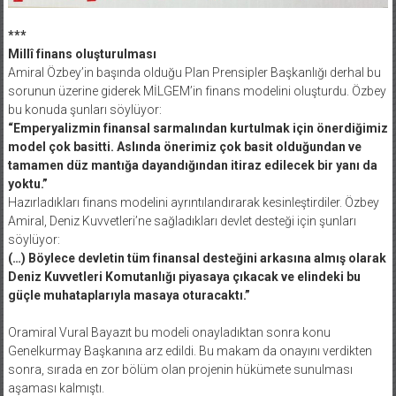
***
Millî finans oluşturulması
Amiral Özbey’in başında olduğu Plan Prensipler Başkanlığı derhal bu
sorunun üzerine giderek MİLGEM’in finans modelini oluşturdu. Özbey
bu konuda şunları söylüyor:
“Emperyalizmin finansal sarmalından kurtulmak için önerdiğimiz
model çok basitti. Aslında önerimiz çok basit olduğundan ve
tamamen düz mantığa dayandığından itiraz edilecek bir yanı da
yoktu.”
Hazırladıkları finans modelini ayrıntılandırarak kesinleştirdiler. Özbey
Amiral, Deniz Kuvvetleri’ne sağladıkları devlet desteği için şunları
söylüyor:
(…) Böylece devletin tüm finansal desteğini arkasına almış olarak
Deniz Kuvvetleri Komutanlığı piyasaya çıkacak ve elindeki bu
güçle muhataplarıyla masaya oturacaktı.”
Oramiral Vural Bayazıt bu modeli onayladıktan sonra konu
Genelkurmay Başkanına arz edildi. Bu makam da onayını verdikten
sonra, sırada en zor bölüm olan projenin hükümete sunulması
aşaması kalmıştı.