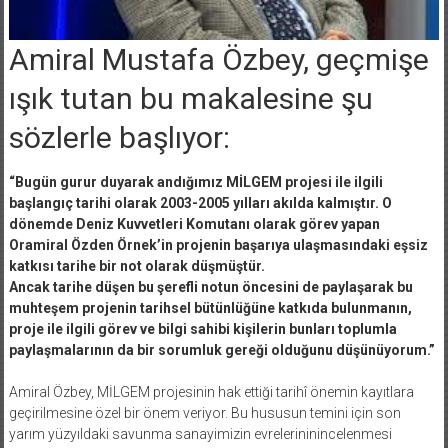
Amiral Mustafa Özbey, geçmişe
ışık tutan bu makalesine şu
sözlerle başlıyor:
“Bugün gurur duyarak andığımız MİLGEM projesi ile ilgili
başlangıç tarihi olarak 2003-2005 yılları akılda kalmıştır. O
dönemde Deniz Kuvvetleri Komutanı olarak görev yapan
Oramiral Özden Örnek’in projenin başarıya ulaşmasındaki eşsiz
katkısı tarihe bir not olarak düşmüştür.
Ancak tarihe düşen bu şerefli notun öncesini de paylaşarak bu
muhteşem projenin tarihsel bütünlüğüne katkıda bulunmanın,
proje ile ilgili görev ve bilgi sahibi kişilerin bunları toplumla
paylaşmalarının da bir sorumluk gereği olduğunu düşünüyorum.”
Amiral Özbey, MİLGEM projesinin hak ettiği tarihî önemin kayıtlara
geçirilmesine özel bir önem veriyor. Bu hususun temini için son
yarım yüzyıldaki savunma sanayimizin evrelerininincelenmesi