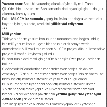
Yazarın notu:
Sade bir vatandaş olarak söylemeliyim ki Tansu
Çiller’den hiç hazzetmem. Son zamanlardaki siyasi çıkışlarını da çok
olumsuz karşılıyorum.
Fakat
MİLGEM konusunda
yaptığı bu fevkalade doğru ve memleket
hayrına iş için, bu defa, kendisini
iyilikle yâd ediyorum.
***
Millî yazılım
Türkiye o dönem yazılım konusunda tamamen dışa bağımlı olduğu
için millî yazılım konusu çetin bir sorun olarak ortaya yerde
durmaktadır. Millî yazılım olmadan MİLGEM projesi düşünülemezdi ve
proje millî vasfını kaybetmiş olurdu.
Bu sorunun giderilmesi için çözüm bir başka üzeri proje üzerinden
bulundu.
O dönemde hücumbotların modernizasyon projesi de devam
etmekteydi. “7/8 hücumbot modernizasyon projesi”nin en önemli alt
birimi ise atış kontrol sistemleri ve yazılımlar ile ilgili olandı.
Bu hücumbotlara uyarlanabilecek atış kontrol sistemleri üreten
şirketlerle görüşmeler yapıldı ve şirketlerden teklif hazırlamaları
istendi. Verecekleri teklif paketlerinin
yazılım geliştirme yeteneğini
devredecek
şekilde olması istendi.
Yazılım geliştirme ve bilahare millî yazılım yapabilecek yeteneğe