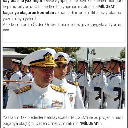
sayfalarına yazmıştır.
Devlete yaptığı nice büyük hizmetler olduğunu
hepimiz biliyoruz. O hizmetleri hiç yapmamış olsa bile
MİLGEM’i
başarıya ulaştıran komutan
olması adını tarihin iftihar sayfalarına
yazdırmaya yeterdi.
Aziz komutanım Özden Örnek’i hasretle, sevgi ve saygıyla anıyorum…
***
Yazılarımı takip edenler hatırlayacaktır. MİLGEM’i ve bu projenin nasıl
başarıya ulaştığını Özden Örnek Amiralimin
“MİLGEM’in