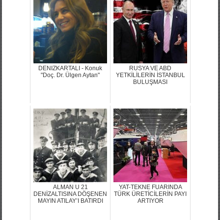
DENIZKARTALI - Konuk
RUSYA VE ABD
"Doç. Dr. Ülgen Aytan"
YETKİLİLERİN İSTANBUL
BULUŞMASI
ALMAN U 21
YAT-TEKNE FUARINDA
DENİZALTISINA DÖŞENEN
TÜRK ÜRETİCİLERİN PAYI
MAYIN ATILAY’I BATIRDI
ARTIYOR