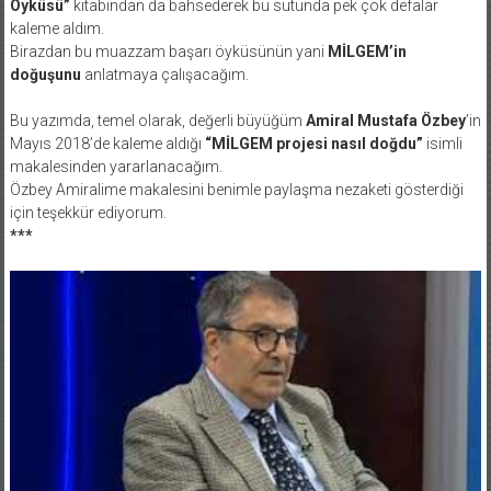
Öyküsü”
kitabından da bahsederek bu sütunda pek çok defalar
kaleme aldım.
Birazdan bu muazzam başarı öyküsünün yani
MİLGEM’in
doğuşunu
anlatmaya çalışacağım.
Bu yazımda, temel olarak, değerli büyüğüm
Amiral Mustafa Özbey
’in
Mayıs 2018’de kaleme aldığı
“MİLGEM projesi nasıl doğdu”
isimli
makalesinden yararlanacağım.
Özbey Amiralime makalesini benimle paylaşma nezaketi gösterdiği
için teşekkür ediyorum.
***