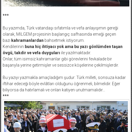
***
Bu yazımda, Türk vatandaşı sıfatımla ve vefa anlayışımın gereği
olarak, MİLGEM projesinin başlangıç safhasında emeği geçen
bazı
kahramanlardan
bahsetmek istiyorum.
Kendilerinin
buna hiç ihtiyacı yok ama bu yazı gönlümden taşan
övgü, takdir ve vefa duyguları
ile yazılmaktadır.
Onlar, tüm isimsiz kahramanlar gibi görevlerini fevkalade bir
başarıyla yerine getirmişler ve sessizce köşelerine çekilmişlerdir.
Bu yazıyı yazmakla amaçladığım şudur: Türk milleti, sonsuza kadar
iftihar edeceği böyle evlâtları olduğunu öğrenmeli, bilmelidir. Eğer
biliyorsa da hatırlamalı ve onları katiyen unutmamalıdır…
***