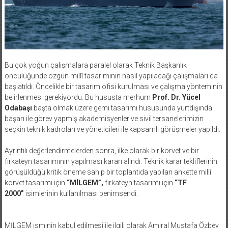
Bu çok yoğun çalışmalara paralel olarak Teknik Başkanlık
öncülüğünde özgün millî tasarımının nasıl yapılacağı çalışmaları da
başlatıldı. Öncelikle bir tasarım ofisi kurulması ve çalışma yönteminin
belirlenmesi gerekiyordu. Bu hususta merhum
Prof. Dr. Yücel
Odabaşı
başta olmak üzere gemi tasarımı hususunda yurtdışında
başarı ile görev yapmış akademisyenler ve sivil tersanelerimizin
seçkin teknik kadroları ve yöneticileri ile kapsamlı görüşmeler yapıldı.
Ayrıntılı değerlendirmelerden sonra, ilke olarak bir korvet ve bir
fırkateyn tasarımının yapılması kararı alındı. Teknik karar tekliflerinin
görüşüldüğü kritik öneme sahip bir toplantıda yapılan ankette millî
korvet tasarımı için
“MİLGEM”,
fırkateyn tasarımı için
“TF
2000”
isimlerinin kullanılması benimsendi.
MİLGEM isminin kabul edilmesi ile ilgili olarak Amiral Mustafa Özbey