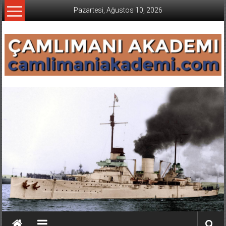
İçeriğe
Pazartesi, Ağustos 10, 2026
geç
CAMLIMANI
AKADEMI