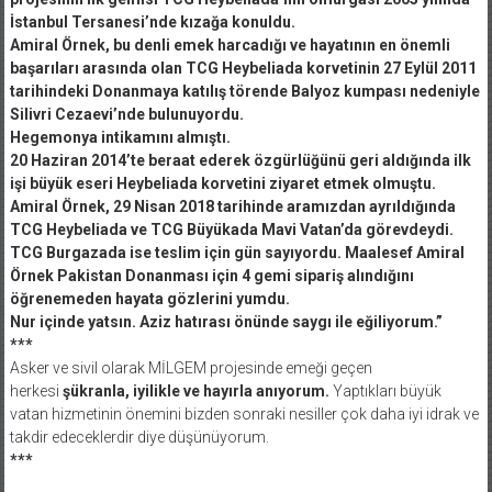
İstanbul Tersanesi’nde kızağa konuldu.
Amiral Örnek, bu denli emek harcadığı ve hayatının en önemli
başarıları arasında olan TCG Heybeliada korvetinin 27 Eylül 2011
tarihindeki Donanmaya katılış törende Balyoz kumpası nedeniyle
Silivri Cezaevi’nde bulunuyordu.
Hegemonya intikamını almıştı.
20 Haziran 2014’te beraat ederek özgürlüğünü geri aldığında ilk
işi büyük eseri Heybeliada korvetini ziyaret etmek olmuştu.
Amiral Örnek, 29 Nisan 2018 tarihinde aramızdan ayrıldığında
TCG Heybeliada ve TCG Büyükada Mavi Vatan’da görevdeydi.
TCG Burgazada ise teslim için gün sayıyordu. Maalesef Amiral
Örnek Pakistan Donanması için 4 gemi sipariş alındığını
öğrenemeden hayata gözlerini yumdu.
Nur içinde yatsın. Aziz hatırası önünde saygı ile eğiliyorum.”
***
Asker ve sivil olarak MİLGEM projesinde emeği geçen
herkesi
şükranla, iyilikle ve hayırla anıyorum.
Yaptıkları büyük
vatan hizmetinin önemini bizden sonraki nesiller çok daha iyi idrak ve
takdir edeceklerdir diye düşünüyorum.
***