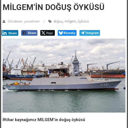
MİLGEM’İN DOĞUŞ ÖYKÜSÜ
Gönderen: yonetmen
doğuş
,
milgem
,
öyküsü
Post
Bluesky
Telegram
Share
Share
İftihar kaynağımız MİLGEM’in doğuş öyküsü