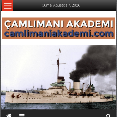
İçeriğe
Cuma, Ağustos 7, 2026
geç
CAMLIMANI
AKADEMI