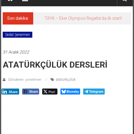
Son dakika:
TAYK – Eker Olympos Regatta’da ilk start!
Sedat Şenermen
31 Aralık 2022
ATATÜRKÇÜLÜK DERSLERİ
Gönderen: yonetmen
atatürkçülük
Post
Bluesky
Telegram
Share
Share