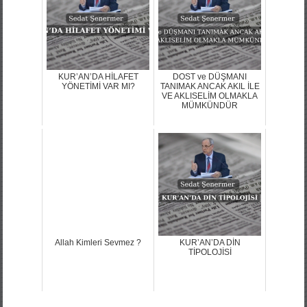
KUR’AN’DA HİLAFET
DOST ve DÜŞMANI
YÖNETİMİ VAR MI?
TANIMAK ANCAK AKIL İLE
VE AKLISELİM OLMAKLA
MÜMKÜNDÜR
Allah Kimleri Sevmez ?
KUR’AN’DA DİN
TİPOLOJİSİ