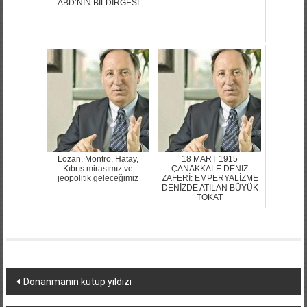
ABD’NİN BİLDİRGESİ
Lozan, Montrö, Hatay,
18 MART 1915
Kıbrıs mirasımız ve
ÇANAKKALE DENİZ
jeopolitik geleceğimiz
ZAFERİ: EMPERYALİZME
DENİZDE ATILAN BÜYÜK
TOKAT
Yazı
Donanmanın kutup yıldızı
dolaşımı