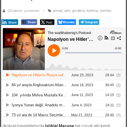
Gönderen: yonetmen
amiral
,
cem
,
gürdeniz
,
korkma
,
sönmez
Post
Bluesky
Telegram
Share
Share
İlkokula başladığımızda
İstiklal Marşına
her çocuk gibi kendi