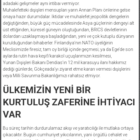
adadaki gelişmeler aynı intibaı vermiyor.
Muhalefetteki dışişleri mensupları yarın Annan Planı önlerine gelse
onaya hazır durumdalar. İktidar ve muhalefet jeopolitik dengelerin
değiştiğinden, büyük güç mücadelesinde Asya güçlerinin dengeyi alt
üst ettiğinden, küresel güneyin oluştuğundan, BRICS devletlerinin
dolardan uzaklaşmaya başladığından, yeni ve çok kutuplu dünyanın
kurulduğundan bihaberler. Finlandiya’nın NATO üyeliğinin
Meclisimizde firesiz, tam oy birliği içinde geçmesi; ya da Ege’de son
aylarda rutin hava keşif/karakol uçuşlarımızın kesilmesi,
Yunan Dışişleri Bakanı Dendias’ın 12 mil karasuyu ilanı hakkımız
dediği günlerde, Gökçeada’yı ziyaret etme kararı vermesi dışişlerini
veya Milli Savunma Bakanlığımızı rahatsız etmiyor.
ÜLKEMİZİN YENİ BİR
KURTULUŞ ZAFERİNE İHTİYACI
VAR
Bu süreç tarihin durdurulamaz akışı ve yaratıcılığı ile mutlaka ortaya
çıkacaktır. Bugün cumhuriyet yıkıcılarının, yani örgütlü cehalet ve