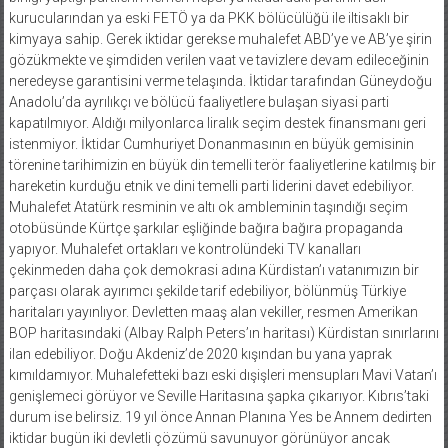
kurucularından ya eski FETÖ ya da PKK bölücülüğü ile iltisaklı bir
kimyaya sahip. Gerek iktidar gerekse muhalefet ABD’ye ve AB’ye şirin
gözükmekte ve şimdiden verilen vaat ve tavizlere devam edileceğinin
neredeyse garantisini verme telaşında. İktidar tarafından Güneydoğu
Anadolu’da ayrılıkçı ve bölücü faaliyetlere bulaşan siyasi parti
kapatılmıyor. Aldığı milyonlarca liralık seçim destek finansmanı geri
istenmiyor. İktidar Cumhuriyet Donanmasının en büyük gemisinin
törenine tarihimizin en büyük din temelli terör faaliyetlerine katılmış bir
hareketin kurduğu etnik ve dini temelli parti liderini davet edebiliyor.
Muhalefet Atatürk resminin ve altı ok ambleminin taşındığı seçim
otobüsünde Kürtçe şarkılar eşliğinde bağıra bağıra propaganda
yapıyor. Muhalefet ortakları ve kontrolündeki TV kanalları
çekinmeden daha çok demokrasi adına Kürdistan’ı vatanımızın bir
parçası olarak ayırımcı şekilde tarif edebiliyor, bölünmüş Türkiye
haritaları yayınlıyor. Devletten maaş alan vekiller, resmen Amerikan
BOP haritasındaki (Albay Ralph Peters’ın haritası) Kürdistan sınırlarını
ilan edebiliyor. Doğu Akdeniz’de 2020 kışından bu yana yaprak
kımıldamıyor. Muhalefetteki bazı eski dışişleri mensupları Mavi Vatan’ı
genişlemeci görüyor ve Seville Haritasına şapka çıkarıyor. Kıbrıs’taki
durum ise belirsiz. 19 yıl önce Annan Planına Yes be Annem dedirten
iktidar bugün iki devletli çözümü savunuyor görünüyor ancak