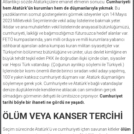
Atlantikçi sözde Atatürkçülere emanet etmenin sonucu:
Cumhuriyeti
hem Atatürk’ün kurumları hem de düşmanlarıyla yıkmak
. Bu
yazdıklarımın somut göstergelerini görmek isteyenler için 14 Mayıs
2023 Milletvekili Seçimlerinde vekil aday listelerine bakmak yeter.
İktidar ve ana muhalefetin vekil listelerinde anayasal bütünlüğümüzü,
cumhuriyeti, laikliği ve bağımsızlığımızı fütursuzca hedef alanlar var.
FETÖ kumpaslarında, yani milli orduya ve milli kurumlara yabancı
istihbarat ajansları adına kumpas kuran militan siyasetçiler var.
Türkiye’nin bölünmez bütünlüğüne ve üniter, ulus devlet kimliğine en
büyük tehdit teşkil eden PKK ile doğrudan ilişki içinde olan, siyasiler
var. Hepsi Türk vatandaşı. (Çoğunun ayrılıkçı söylemi ile Türkiyeli.)
İçlerinde bir kısmı önemli illerde birinci sıradan vekil adayı yapılmış,
100’e yakın katıksız cumhuriyet düşmanı var. Atatürk düşmanlığını
söylemeye gerek yok. Cumhuriyete ve Atatürk’e bağlı vatandaşlar
denize düştüklerinde kendilerine atılacak can simidinin gerçek
olmadığını görmenin dehşeti ile ümitsizce çırpınıyor.
Cumhuriyet
tarihi böyle bir ihaneti ne gördü ne yaşadı.
ÖLÜM VEYA KANSER TERCİHİ
Seçim sürecinde Atatürk’ü ve cumhuriyeti içten savunan kitleler
ölüm