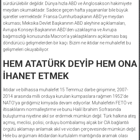
sürdürülebilir değildir. Dünya hızla ABD ve Anglosakson hakimiyete
meydan okumaktadır. Sadece geçen hafta yaşananlar bile büyük
işaretler vermektedir. Fransa Cumhurbaşkanın ABD’ye meydan
okuması; Meksika Devlet Başkanının ABD aleyhine açıklamaları,
Avrupa Konseyi Başkanının ABD’den uzaklaşma ve Avrupa
bağımsızlığı konusunda Macron’a yaklaştıklarını açıklaması baş
döndürücü gelişmelerden bir kaçı. Bizim ne iktidar ne muhalefet bu
gelişmeleri okuyabiliyor.
HEM ATATÜRK DEYİP HEM ONA
İHANET ETMEK
İktidar ve bilhassa muhalefet 15 Temmuz darbe girişimine, 2007-
2014 arasında milli orduya kurulan kumpaslara rağmen 1952’de
NATO’ya girdiğimiz kimyada devam ediyorlar. Muhalefetin FETÖ ve
iltisaklılarını normalleştirme ve bunu Halil İbrahim Sofrasında
buluşturma niyetine akıl sır erdirmek mümkün değil. Türk halkına ateş
açmış, meclisi, polisi, orduyu bombalamış alçak bir CIA bağlantılı
örgütü aklamayı anlamak akıl ve vicdan çerçevesinde mümkün değil.
Hele bu argümanı iktidardan kurtulalım mantığında aramak olası