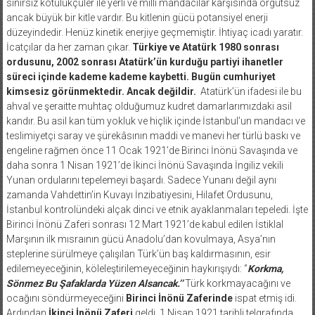
sınırsız kötülükçüler ile yerli ve milli mandacılar karşısında örgütsüz
ancak büyük bir kitle vardır. Bu kitlenin gücü potansiyel enerji
düzeyindedir. Henüz kinetik enerjiye geçmemiştir. İhtiyaç icadı yaratır.
İcatçılar da her zaman çıkar.
Türkiye ve Atatürk 1980 sonrası
ordusunu, 2002 sonrası Atatürk’ün kurduğu partiyi ihanetler
süreci içinde kademe kademe kaybetti. Bugün cumhuriyet
kimsesiz görünmektedir. Ancak değildir.
Atatürk’ün ifadesi ile bu
ahval ve şeraitte muhtaç olduğumuz kudret damarlarımızdaki asil
kandır. Bu asil kan tüm yokluk ve hiçlik içinde İstanbul’un mandacı ve
teslimiyetçi saray ve şürekâsının maddi ve manevi her türlü baskı ve
engeline rağmen önce 11 Ocak 1921’de Birinci İnönü Savaşında ve
daha sonra 1 Nisan 1921’de İkinci İnönü Savaşında İngiliz vekili
Yunan ordularını tepelemeyi başardı. Sadece Yunanı değil aynı
zamanda Vahdettin’in Kuvayı İnzibatiyesini, Hilafet Ordusunu,
İstanbul kontrolündeki alçak dinci ve etnik ayaklanmaları tepeledi. İşte
Birinci İnönü Zaferi sonrası 12 Mart 1921’de kabul edilen İstiklal
Marşının ilk mısraının gücü Anadolu’dan kovulmaya, Asya’nın
steplerine sürülmeye çalışılan Türk’ün baş kaldırmasının, esir
edilemeyeceğinin, köleleştirilemeyeceğinin haykırışıydı: ‘’
Korkma,
Sönmez Bu Şafaklarda Yüzen Alsancak.’’
Türk korkmayacağını ve
ocağını söndürmeyeceğini
Birinci İnönü
Zaferinde
ispat etmiş idi.
Ardından
İkinci İnönü
Zaferi
geldi. 1 Nisan 1921 tarihli telgrafında