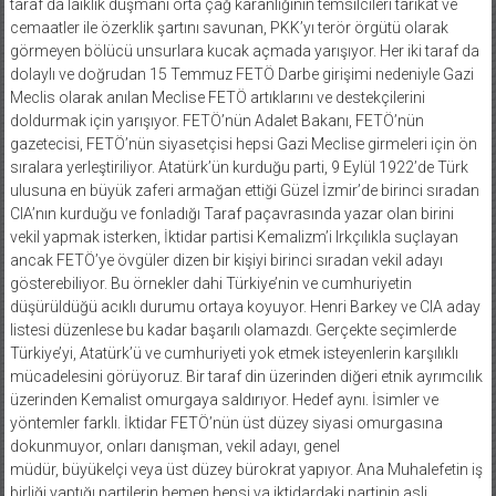
taraf da laiklik düşmanı orta çağ karanlığının temsilcileri tarikat ve
cemaatler ile özerklik şartını savunan, PKK’yı terör örgütü olarak
görmeyen bölücü unsurlara kucak açmada yarışıyor. Her iki taraf da
dolaylı ve doğrudan 15 Temmuz FETÖ Darbe girişimi nedeniyle Gazi
Meclis olarak anılan Meclise FETÖ artıklarını ve destekçilerini
doldurmak için yarışıyor. FETÖ’nün Adalet Bakanı, FETÖ’nün
gazetecisi, FETÖ’nün siyasetçisi hepsi Gazi Meclise girmeleri için ön
sıralara yerleştiriliyor. Atatürk’ün kurduğu parti, 9 Eylül 1922’de Türk
ulusuna en büyük zaferi armağan ettiği Güzel İzmir’de birinci sıradan
CIA’nın kurduğu ve fonladığı Taraf paçavrasında yazar olan birini
vekil yapmak isterken, İktidar partisi Kemalizm’i Irkçılıkla suçlayan
ancak FETÖ’ye övgüler dizen bir kişiyi birinci sıradan vekil adayı
gösterebiliyor. Bu örnekler dahi Türkiye’nin ve cumhuriyetin
düşürüldüğü acıklı durumu ortaya koyuyor. Henri Barkey ve CIA aday
listesi düzenlese bu kadar başarılı olamazdı. Gerçekte seçimlerde
Türkiye’yi, Atatürk’ü ve cumhuriyeti yok etmek isteyenlerin karşılıklı
mücadelesini görüyoruz. Bir taraf din üzerinden diğeri etnik ayrımcılık
üzerinden Kemalist omurgaya saldırıyor. Hedef aynı. İsimler ve
yöntemler farklı. İktidar FETÖ’nün üst düzey siyasi omurgasına
dokunmuyor, onları danışman, vekil adayı, genel
müdür, büyükelçi veya üst düzey bürokrat yapıyor. Ana Muhalefetin iş
birliği yaptığı partilerin hemen hepsi ya iktidardaki partinin asli