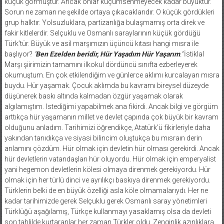
küçük görmüştür. Ancak onlar küçümsenmeyecek kadar büyüktür.
Sorun ne zaman ne şekilde ortaya çıkacaklarıdır. O küçük gördükleri
grup halktır. Yolsuzluklara, partizanlığa bulaşmamış orta direk ve
fakir kitlelerdir. Selçuklu ve Osmanlı saraylarının küçük gördüğü
Türk’tür. Büyük ve asil marşımızın üçüncü kıtası hangi mısra ile
başlıyor?
‘’
Ben Ezelden beridir, Hür Yaşadım Hür Yaşarım
.’’
İstiklal
Marşı şiirimizin tamamını ilkokul dördüncü sınıfta ezberleyerek
okumuştum. En çok etkilendiğim ve günlerce aklımı kurcalayan mısra
buydu. Hür yaşamak. Çocuk aklımda bu kavramı bireysel düzeyde
düşünerek baskı altında kalmadan özgür yaşamak olarak
algılamıştım. İstediğimi yapabilmek ana fikirdi. Ancak bilgi ve görgüm
arttıkça hür yaşamanın millet ve devlet çapında çok büyük bir kavram
olduğunu anladım. Tarihimizi öğrendikçe, Atatürk’ü fikirleriyle daha
yakından tanıdıkça ve siyasi bilincim oluştukça bu mısraın derin
anlamını çözdüm. Hür olmak için devletin hür olması gerekirdi. Ancak
hür devletlerin vatandaşları hür oluyordu. Hür olmak için emperyalist
yani hegemon devletlerin kölesi olmaya direnmek gerekiyordu. Hür
olmak için her türlü dinci ve ayrılıkçı baskıya direnmek gerekiyordu.
Türklerin belki de en büyük özelliği asla köle olmamalarıydı. Her ne
kadar tarihimizde gerek Selçuklu gerek Osmanlı saray yönetimleri
Türklüğü aşağılamış, Türkçe kullanmayı yasaklamış olsa da devleti
son tahlilde kurtaranlar her zaman Türkler oldu. Zenginlik azınlıklara