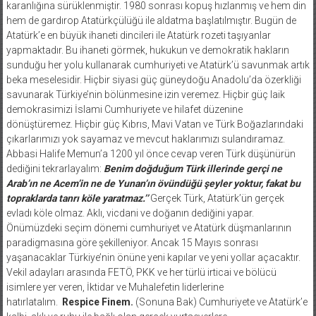
karanlığına sürüklenmiştir. 1980 sonrası kopuş hızlanmış ve hem din
hem de gardırop Atatürkçülüğü ile aldatma başlatılmıştır. Bugün de
Atatürk’e en büyük ihaneti dincileri ile Atatürk rozeti taşıyanlar
yapmaktadır. Bu ihaneti görmek, hukukun ve demokratik hakların
sunduğu her yolu kullanarak cumhuriyeti ve Atatürk’ü savunmak artık
beka meselesidir. Hiçbir siyasi güç güneydoğu Anadolu’da özerkliği
savunarak Türkiye’nin bölünmesine izin veremez. Hiçbir güç laik
demokrasimizi İslami Cumhuriyete ve hilafet düzenine
dönüştüremez. Hiçbir güç Kıbrıs, Mavi Vatan ve Türk Boğazlarındaki
çıkarlarımızı yok sayamaz ve mevcut haklarımızı sulandıramaz.
Abbasi Halife Memun’a 1200 yıl önce cevap veren Türk düşünürün
dediğini tekrarlayalım:
Benim doğduğum Türk illerinde gerçi ne
Arab’ın ne Acem’in ne de Yunan’ın övündüğü şeyler yoktur, fakat bu
topraklarda tanrı köle yaratmaz.’’
Gerçek Türk, Atatürk’ün gerçek
evladı köle olmaz. Aklı, vicdani ve doğanın dediğini yapar.
Önümüzdeki seçim dönemi cumhuriyet ve Atatürk düşmanlarının
paradigmasına göre şekilleniyor. Ancak 15 Mayıs sonrası
yaşanacaklar Türkiye’nin önüne yeni kapılar ve yeni yollar açacaktır.
Vekil adayları arasında FETÖ, PKK ve her türlü irticai ve bölücü
isimlere yer veren, İktidar ve Muhalefetin liderlerine
hatırlatalım.
Respice Finem.
(Sonuna Bak) Cumhuriyete ve Atatürk’e