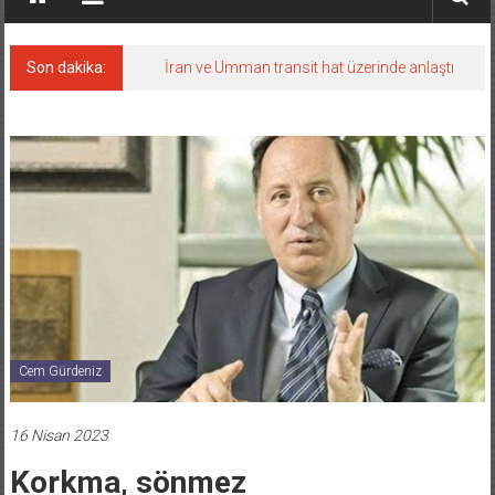
Son dakika:
İran ve Umman transit hat üzerinde anlaştı
Cem Gürdeniz
16 Nisan 2023
Korkma, sönmez