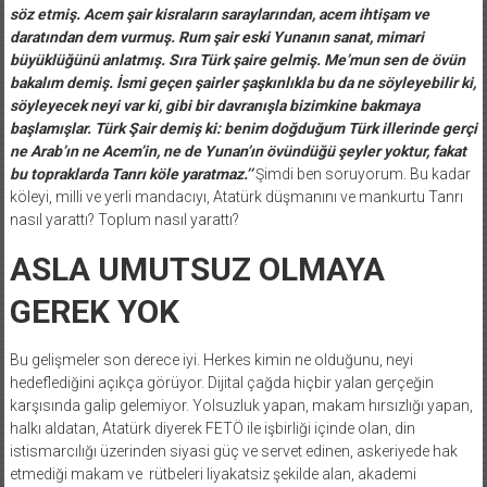
söz etmiş. Acem şair kisraların saraylarından, acem ihtişam ve
daratından dem vurmuş. Rum şair eski Yunanın sanat, mimari
büyüklüğünü anlatmış. Sıra Türk şaire gelmiş. Me’mun sen de övün
bakalım demiş. İsmi geçen şairler şaşkınlıkla bu da ne söyleyebilir ki,
söyleyecek neyi var ki, gibi bir davranışla bizimkine bakmaya
başlamışlar. Türk Şair demiş ki: benim doğduğum Türk illerinde gerçi
ne Arab’ın ne Acem’in, ne de Yunan’ın övündüğü şeyler yoktur, fakat
bu topraklarda Tanrı köle yaratmaz.
’’
Şimdi ben soruyorum. Bu kadar
köleyi, milli ve yerli mandacıyı, Atatürk düşmanını ve mankurtu Tanrı
nasıl yarattı? Toplum nasıl yarattı?
ASLA UMUTSUZ OLMAYA
GEREK YOK
Bu gelişmeler son derece iyi. Herkes kimin ne olduğunu, neyi
hedeflediğini açıkça görüyor. Dijital çağda hiçbir yalan gerçeğin
karşısında galip gelemiyor. Yolsuzluk yapan, makam hırsızlığı yapan,
halkı aldatan, Atatürk diyerek FETÖ ile işbirliği içinde olan, din
istismarcılığı üzerinden siyasi güç ve servet edinen, askeriyede hak
etmediği makam ve rütbeleri liyakatsiz şekilde alan, akademi