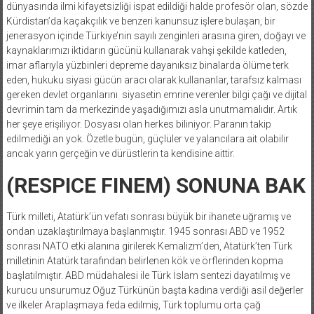
dünyasında ilmi kifayetsizliği ispat edildiği halde profesör olan, sözde
Kürdistan’da kaçakçılık ve benzeri kanunsuz işlere bulaşan, bir
jenerasyon içinde Türkiye’nin sayılı zenginleri arasına giren, doğayı ve
kaynaklarımızı iktidarın gücünü kullanarak vahşi şekilde katleden,
imar aflarıyla yüzbinleri depreme dayanıksız binalarda ölüme terk
eden, hukuku siyasi gücün aracı olarak kullananlar, tarafsız kalması
gereken devlet organlarını siyasetin emrine verenler bilgi çağı ve dijital
devrimin tam da merkezinde yaşadığımızı asla unutmamalıdır. Artık
her şeye erişiliyor. Dosyası olan herkes biliniyor. Paranın takip
edilmediği an yok. Özetle bugün, güçlüler ve yalancılara ait olabilir
ancak yarın gerçeğin ve dürüstlerin ta kendisine aittir.
(RESPICE FINEM) SONUNA BAK
Türk milleti, Atatürk’ün vefatı sonrası büyük bir ihanete uğramış ve
ondan uzaklaştırılmaya başlanmıştır. 1945 sonrası ABD ve 1952
sonrası NATO etki alanına girilerek Kemalizm’den, Atatürk’ten Türk
milletinin Atatürk tarafından belirlenen kök ve örflerinden kopma
başlatılmıştır. ABD müdahalesi ile Türk İslam sentezi dayatılmış ve
kurucu unsurumuz Oğuz Türkünün başta kadına verdiği asil değerler
ve ilkeler Araplaşmaya feda edilmiş, Türk toplumu orta çağ