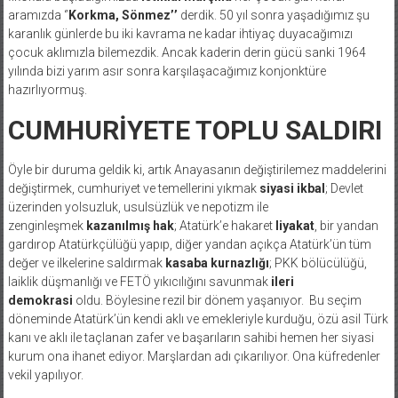
aramızda ‘’
Korkma, Sönmez’’
derdik. 50 yıl sonra yaşadığımız şu
karanlık günlerde bu iki kavrama ne kadar ihtiyaç duyacağımızı
çocuk aklımızla bilemezdik. Ancak kaderin derin gücü sanki 1964
yılında bizi yarım asır sonra karşılaşacağımız konjonktüre
hazırlıyormuş.
CUMHURİYETE TOPLU SALDIRI
Öyle bir duruma geldik ki, artık Anayasanın değiştirilemez maddelerini
değiştirmek, cumhuriyet ve temellerini yıkmak
siyasi ikbal
; Devlet
üzerinden yolsuzluk, usulsüzlük ve nepotizm ile
zenginleşmek
kazanılmış hak
; Atatürk’e hakaret
liyakat
, bir yandan
gardırop Atatürkçülüğü yapıp, diğer yandan açıkça Atatürk’ün tüm
değer ve ilkelerine saldırmak
kasaba kurnazlığı
; PKK bölücülüğü,
laiklik düşmanlığı ve FETÖ yıkıcılığını savunmak
ileri
demokrasi
oldu. Böylesine rezil bir dönem yaşanıyor. Bu seçim
döneminde Atatürk’ün kendi aklı ve emekleriyle kurduğu, özü asil Türk
kanı ve aklı ile taçlanan zafer ve başarıların sahibi hemen her siyasi
kurum ona ihanet ediyor. Marşlardan adı çıkarılıyor. Ona küfredenler
vekil yapılıyor.