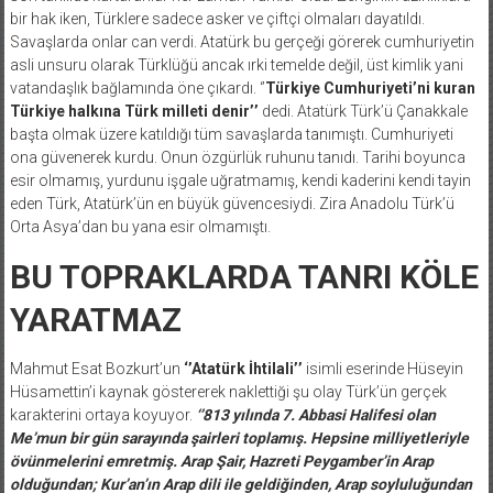
bir hak iken, Türklere sadece asker ve çiftçi olmaları dayatıldı.
Savaşlarda onlar can verdi. Atatürk bu gerçeği görerek cumhuriyetin
asli unsuru olarak Türklüğü ancak ırki temelde değil, üst kimlik yani
vatandaşlık bağlamında öne çıkardı. ‘’
Türkiye Cumhuriyeti’ni kuran
Türkiye halkına Türk milleti denir’’
dedi. Atatürk Türk’ü Çanakkale
başta olmak üzere katıldığı tüm savaşlarda tanımıştı. Cumhuriyeti
ona güvenerek kurdu. Onun özgürlük ruhunu tanıdı. Tarihi boyunca
esir olmamış, yurdunu işgale uğratmamış, kendi kaderini kendi tayin
eden Türk, Atatürk’ün en büyük güvencesiydi. Zira Anadolu Türk’ü
Orta Asya’dan bu yana esir olmamıştı.
BU TOPRAKLARDA TANRI KÖLE
YARATMAZ
Mahmut Esat Bozkurt’un
‘’Atatürk İhtilali’’
isimli eserinde Hüseyin
Hüsamettin’i kaynak göstererek naklettiği şu olay Türk’ün gerçek
karakterini ortaya koyuyor.
‘’813 yılında 7. Abbasi Halifesi olan
Me’mun bir gün sarayında şairleri toplamış. Hepsine milliyetleriyle
övünmelerini emretmiş. Arap Şair, Hazreti Peygamber’in Arap
olduğundan; Kur’an’ın Arap dili ile geldiğinden, Arap soyluluğundan