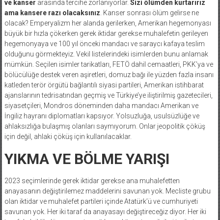
ve kanser
arasında tercihe zorlanıyorlar.
Sizi ölümden kurtarırız
ama kansere razı olacaksınız
. Kanser sonrası ölüm gelirse ne
olacak? Emperyalizm her alanda gerilerken, Amerikan hegemonyası
büyük bir hızla çökerken gerek iktidar gerekse muhalefetin gerileyen
hegemonyaya ve 100 yıl önceki mandacı ve saraycı kafaya teslim
olduğunu görmekteyiz. Vekil listelerindeki isimlerden bunu anlamak
mümkün. Seçilen isimler tarikatları, FETÖ dahil cemaatleri, PKK’ya ve
bölücülüğe destek veren aşiretleri, domuz bağı ile yüzden fazla insanı
katleden terör örgütü bağlantılı siyasi partileri, Amerikan istihbarat
ajanslarının tedrisatından geçmiş ve Türkiye’ye iliştirilmiş gazetecileri,
siyasetçileri, Mondros döneminden daha mandacı Amerikan ve
İngiliz hayranı diplomatları kapsıyor. Yolsuzluğa, usulsüzlüğe ve
ahlaksızlığa bulaşmış olanları saymıyorum. Onlar jeopolitik çöküş
için değil, ahlaki çöküş için kullanılacaklar.
YIKMA VE BÖLME YARIŞI
2023 seçimlerinde gerek iktidar gerekse ana muhalefetten
anayasanın değiştirilemez maddelerini savunan yok. Mecliste grubu
olan iktidar ve muhalefet partileri içinde Atatürk’ü ve cumhuriyeti
savunan yok. Her iki taraf da anayasayı değiştireceğiz diyor. Her iki