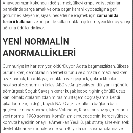
Anayasamızın kökünden değiştirmek, ülkeyi emperyalist çıkarlar
paralelinde parçalamak ve orta çağın karanlık yobazlığına geri
götürmek isteyenler, siyasi hedeflerine erişmek için
zamanında
terörü kullanan
ve bugün de kullanmaktan çekinmeyecekler oy yarışı
uğruna ödüllendiriliyor.
YENİ NORMALİN
ANORMALLİKLERİ
Cumhuriyet intihar etmiyor, öldürülüyor. Adeta bağımsızlıktan, ülkesel
bütünlükten, demokrasinin temel sütunu ve olmaza olmazı laiklikten
uzaklaşmak; başı dik yaşamaktan vaz geçmek, çökmekte olan
neoliberal ekonominin kalesi ABD ve Anglosakson dünyanın gönüllü
sömürgesi; Soğuk Savaşın kenar kuşak jeopolitiğinin gönüllü ucuz
kanı olmak; Atalarımızdan miras muhteşem coğrafyamızı kendi
çıkarlarımız için değil, büyük NATO aşkı ve tutkulu bağlarla batılı
güçlerin emrine sunmak; Mavi Vatandan, Kıbrıs’tan vaz geçmek artık
yeni normal. 1980 sonrası komünizmle mücadelenin, karacı yüksek
komuta heyetinin onayı ile Amerikan Yeşil Kuşak stratejisine evirilerek
devleti iktidarı ve muhalefeti ile son 40 yılda din istismarcılarına ve