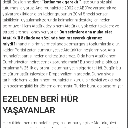
değil. Bazıları ne diyor ‘
’katlanmak gerekir’’
. İşte buna biz akıl
tutulması diyoruz. Ana muhalefete 2002’de ABD’ye yaranarak ve
yalvararak iktidar olan iktidar grubunun 20 yıl önceki benzer
taktiklerini uygulamak zorunda kalmalarını destekçileri neden
sormuyor. Hem Atatürk deyip hem Atatürk’ü yok eden taktiklere ve
stratejilere nasıl onay veriyorlar.
Bu seçimlere ana muhalefet
Atatürk’ü özünde ve sözünde benimseyerek giremez
miydi?
İhanetin pirim vermesi ancak omurgasız toplumlarda olur.
İktidar Partisi zaten cumhuriyet ve Atatürk’ten hoşlanmıyor. Ana
muhalefet partisi neden anti tez üretemez. O da hem Atatürk hem
Cumhuriyetten nefret etmek zorunda mıdır? Bu parti sahip olduğu
ortalama % 25’lik oy oranı ile cumhuriyetin sigorta teli idi. Bugün bu
tel çürümüştür. İşlevsizdir. Emperyalizmin aracıdır. Dünya siyasi
tarihinde hem iktidarın hem muhalefetin kurulu bir devleti yok etmek
için seçime gittiği bir dönem olmamıştır. Türkler bunu da başarmıştır.
EZELDEN BERİ HÜR
YAŞAYANLAR
Hem iktidar hem muhalefet gerçek cumhuriyetçi ve Atatürkçüleri