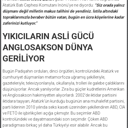
Atatürk Batı Cephesi Komutanı İnönü’ye ne diyordu:
“Siz orada yalnız
düşmanı değil milletin makus talihini de yendiniz. İstila altındaki
topraklarımızla beraber bütün vatan, bugün en ücra köşelerine kadar
zaferinizi kutluyor.”
YIKICILARIN ASLİ GÜCÜ
ANGLOSAKSON DÜNYA
GERİLİYOR
Bugün Padişahın orduları, dinci örgütleri, kontrolündeki Atatürk ve
cumhuriyet düşmanları metamorfoza uğramış şekilleriyle,
gazeteleriyle, televizyonlarıyla, okullarıyla, trolleri ile galebe çaldıklarını
düşünüyorlar. Ancak yanılıyorlar. Zira bu güçler kudretlerini Amerikan
ve Anglosakson hakimiyetten alıyorlardı. 2002’de iktidar partisini
iktidara taşıyan; Atatürk’ün kurduğu bugünün ana muhalefet partisini,
parti liderinin 2010 yılında seks kaseti üzerinden şekillendiren ABD, CIA
ve FETÖ ile işbirlikçileri açığa çıkmıştır. Bu seçimler ABD
kontrolündeki ve dayatmasındaki son seçimdir. Çöken ABD
paradigması birkaç yıl daha Türkiye’yi esir alabilir. Ancak bu