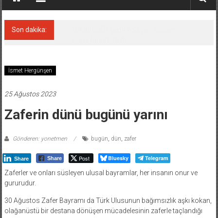
Son dakika:
35 milyon TL’lik tekne projesinde karar çıktı
İsmet Hergünşen
25 Ağustos 2023
Zaferin dünü bugünü yarını
Gönderen: yonetmen
bugün
,
dün
,
zafer
Post
Bluesky
Telegram
Share
Share
Zaferler ve onları süsleyen ulusal bayramlar, her insanın onur ve
gururudur.
30 Ağustos Zafer Bayramı da Türk Ulusunun bağımsızlık aşkı kokan,
olağanüstü bir destana dönüşen mücadelesinin zaferle taçlandığı
günlerden biridir.