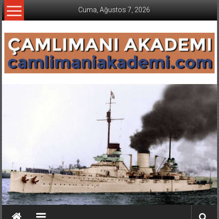
İçeriğe
Cuma, Ağustos 7, 2026
geç
CAMLIMANI
AKADEMI