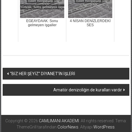
EGEAYDAAK: Sonu
4 NİSAN DENİZLERDEKİ
gelmeyen işgaller
SES
Yazı
“BİZ HER ŞEYİZ” DİYANET’İN İŞLERİ
dolaşımı
Amatör denizciliğin de kuralları vardır
Copyright © 2026
CAMLIMANI AKADEMI
. All rights reserved. Tema:
ThemeGrill tarafından
ColorNews
. Altyapı
WordPress
.