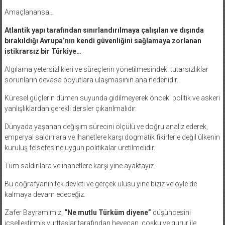
Amaçlanansa…
Atlantik yapı tarafından sınırlandırılmaya çalışılan ve dışında
bırakıldığı Avrupa’nın kendi güvenliğini sağlamaya zorlanan
istikrarsız bir Türkiye…
Algılama yetersizlikleri ve süreçlerin yönetilmesindeki tutarsızlıklar
sorunların devasa boyutlara ulaşmasının ana nedenidir.
Küresel güçlerin dümen suyunda gidilmeyerek önceki politik ve askeri
yanlışlıklardan gerekli dersler çıkarılmalıdır.
Dünyada yaşanan değişim sürecini ölçülü ve doğru analiz ederek,
emperyal saldırılara ve ihanetlere karşı dogmatik fikirlerle değil ülkenin
kuruluş felsefesine uygun politikalar üretilmelidir.
Tüm saldırılara ve ihanetlere karşı yine ayaktayız.
Bu coğrafyanın tek devleti ve gerçek ulusu yine biziz ve öyle de
kalmaya devam edeceğiz.
Zafer Bayramımız,
“Ne mutlu Türküm diyene”
düşüncesini
içselleştirmiş yurttaşlar tarafından heyecan, coşku ve gurur ile