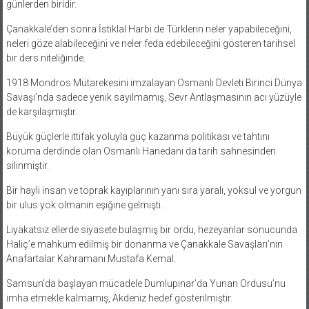
Çanakkale’den sonra İstiklal Harbi de Türklerin neler yapabileceğini,
neleri göze alabileceğini ve neler feda edebileceğini gösteren tarihsel
bir ders niteliğinde.
1918 Mondros Mütarekesini imzalayan Osmanlı Devleti Birinci Dünya
Savaşı’nda sadece yenik sayılmamış, Sevr Antlaşmasının acı yüzüyle
de karşılaşmıştır.
Büyük güçlerle ittifak yoluyla güç kazanma politikası ve tahtını
koruma derdinde olan Osmanlı Hanedanı da tarih sahnesinden
silinmiştir.
Bir hayli insan ve toprak kayıplarının yanı sıra yaralı, yoksul ve yorgun
bir ulus yok olmanın eşiğine gelmişti.
Liyakatsiz ellerde siyasete bulaşmış bir ordu, hezeyanlar sonucunda
Haliç’e mahkum edilmiş bir donanma ve Çanakkale Savaşları’nın
Anafartalar Kahramanı Mustafa Kemal.
Samsun’da başlayan mücadele Dumlupınar’da Yunan Ordusu’nu
imha etmekle kalmamış, Akdeniz hedef gösterilmiştir.