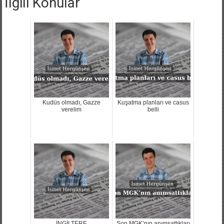
Kudüs olmadı, Gazze
Kuşatma planları ve casus
verelim
belli
İNGİLTERE
Son MGK’nın anımsattıkları