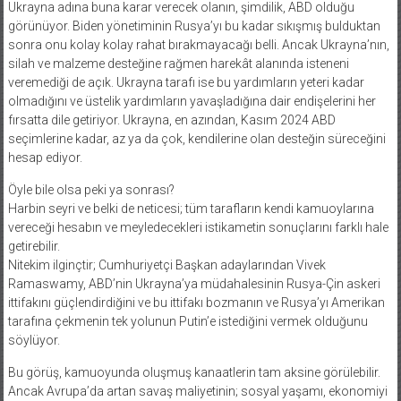
Ukrayna adına buna karar verecek olanın, şimdilik, ABD olduğu
görünüyor. Biden yönetiminin Rusya’yı bu kadar sıkışmış bulduktan
sonra onu kolay kolay rahat bırakmayacağı belli. Ancak Ukrayna’nın,
silah ve malzeme desteğine rağmen harekât alanında isteneni
veremediği de açık. Ukrayna tarafı ise bu yardımların yeteri kadar
olmadığını ve üstelik yardımların yavaşladığına dair endişelerini her
fırsatta dile getiriyor. Ukrayna, en azından, Kasım 2024 ABD
seçimlerine kadar, az ya da çok, kendilerine olan desteğin süreceğini
hesap ediyor.
Öyle bile olsa peki ya sonrası?
Harbin seyri ve belki de neticesi; tüm tarafların kendi kamuoylarına
vereceği hesabın ve meyledecekleri istikametin sonuçlarını farklı hale
getirebilir.
Nitekim ilginçtir; Cumhuriyetçi Başkan adaylarından Vivek
Ramaswamy, ABD’nin Ukrayna’ya müdahalesinin Rusya-Çin askeri
ittifakını güçlendirdiğini ve bu ittifakı bozmanın ve Rusya’yı Amerikan
tarafına çekmenin tek yolunun Putin’e istediğini vermek olduğunu
söylüyor.
Bu görüş, kamuoyunda oluşmuş kanaatlerin tam aksine görülebilir.
Ancak Avrupa’da artan savaş maliyetinin; sosyal yaşamı, ekonomiyi