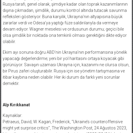
Rusya tarafı, genel olarak, şimdiye kadar olan toprak kazanımlarının
dışına çıkmadan, şimdilik, durumu kontrol altında tutacak savunma
refleksleri gösteriyor. Buna karşılık, Ukrayna’nın altyapısına büyük
zararlar verdi ve Odesa’ya yaptığı füze saldırılarıyla da vermeye
devam ediyor. Wagner meselesi ve ordusunun durumu; geçici bile
olsa şimdilik bir noktada ona temkinli olması gerektiğini dikte ediyor
olabilir.
Ekim ayı sonuna doğru ABD’nin Ukrayna’nın performansına yönelik
yapacağı değerlendirme; yeni bir yol haritasını ortaya koyacak gibi
görünüyor. Savaşın uzaması Ukrayna için, kazanımı ne olursa olsun,
bir Pirus zaferi oluşturabilir. Rusya için ise yönetim tartışmasına ve
itibar kaybına neden olabilir. Her iki durum da farklı yeni sorunlar
demektir.
Alp Kırıkkanat
Kaynaklar:
Petraeus, David, W. Kagan, Frederick, ‘‘Ukraine’s counteroffensive
might yet surprise critics’’, The Washington Post, 24 Ağustos 2023,