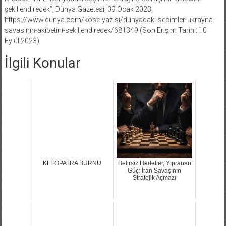
şekillendirecek’’, Dünya Gazetesi, 09 Ocak 2023,
https://www.dunya.com/kose-yazisi/dunyadaki-secimler-ukrayna-
savasinin-akibetini-sekillendirecek/681349 (Son Erişim Tarihi: 10
Eylül 2023)
İlgili Konular
KLEOPATRA BURNU
Belirsiz Hedefler, Yıpranan
Güç: İran Savaşının
Stratejik Açmazı