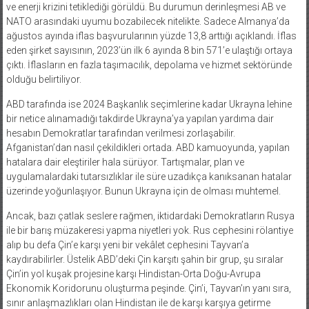
ve enerji krizini tetiklediği görüldü. Bu durumun derinleşmesi AB ve
NATO arasındaki uyumu bozabilecek nitelikte. Sadece Almanya’da
ağustos ayında iflas başvurularının yüzde 13,8 arttığı açıklandı. İflas
eden şirket sayısının, 2023’ün ilk 6 ayında 8 bin 571’e ulaştığı ortaya
çıktı. İflasların en fazla taşımacılık, depolama ve hizmet sektöründe
olduğu belirtiliyor.
ABD tarafında ise 2024 Başkanlık seçimlerine kadar Ukrayna lehine
bir netice alınamadığı takdirde Ukrayna’ya yapılan yardıma dair
hesabın Demokratlar tarafından verilmesi zorlaşabilir.
Afganistan’dan nasıl çekildikleri ortada. ABD kamuoyunda, yapılan
hatalara dair eleştiriler hala sürüyor. Tartışmalar, plan ve
uygulamalardaki tutarsızlıklar ile süre uzadıkça kanıksanan hatalar
üzerinde yoğunlaşıyor. Bunun Ukrayna için de olması muhtemel.
Ancak, bazı çatlak seslere rağmen, iktidardaki Demokratların Rusya
ile bir barış müzakeresi yapma niyetleri yok. Rus cephesini rölantiye
alıp bu defa Çin’e karşı yeni bir vekâlet cephesini Tayvan’a
kaydırabilirler. Üstelik ABD’deki Çin karşıtı şahin bir grup, şu sıralar
Çin’in yol kuşak projesine karşı Hindistan-Orta Doğu-Avrupa
Ekonomik Koridorunu oluşturma peşinde. Çin’i, Tayvan’ın yanı sıra,
sınır anlaşmazlıkları olan Hindistan ile de karşı karşıya getirme