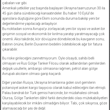
çabaları var gibi.
Amerikalı yetkililer yaz başında başlayan Ukrayna taarruzunun 30 ila
45 gün daha sürebileceği kanaatindeler. Bu haber 10 Eylül’de
ajanslara düştüğüne göre Ekim sonunda duruma bakılıp yeni bir
değerlendirme yapılacağı anlaşılıyor.
Bu noktadan sonra Avrupa’yı zorlayacak yeni bir siyasi ve askeri bir
girişimin sosyal ve ekonomik bir kırılma yaratıp yaratmayacağı çok
önemli. Aksi takdirde, kör dövüşüne dönebilecek bu kavganın sonu;
Batının önüne, Berlin Duvarının bedelini ödetebilecek ağır bir fatura
çıkarabilir.
Bu riske girileceğini zannetmiyorum. Öyle olsaydı; sahibi belli
olmayan ve Rus Gölge Tanker Filosu olarak adlandırılan gemilerden
değişik usullerle, ambargo olmasına rağmen, petrol alan gölge
Avrupalı alıcıların olması garip kaçardı.
Diğer yandan Rusya, Ukrayna limanlarına giden sivil gemilerin
potansiyel askeri kargo taşıyıcısı olarak kabul edileceğini ilan etmişti.
Palau bandralı bir Türk gemisi haricinde, bir müdahalesi olmadı.
Olursa, Gölge Tankerleri dâhil farklı denizlerdeki olası mütekabiliyetleri
karşılayabilecek bir imkânı olmadığını biliyor. Tabi, çok sıkışırsa, göze
alamayacağı bir şey de değil.