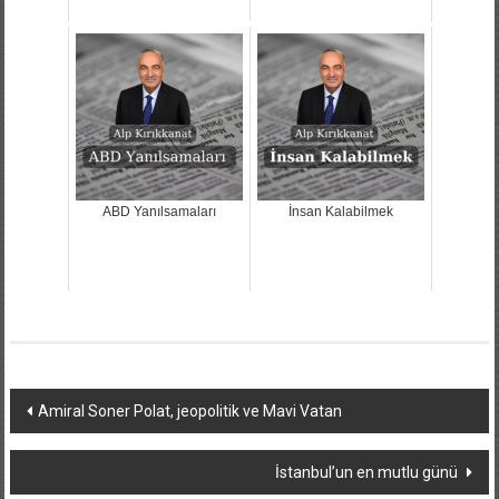
ABD Yanılsamaları
İnsan Kalabilmek
Yazı
Amiral Soner Polat, jeopolitik ve Mavi Vatan
dolaşımı
İstanbul’un en mutlu günü