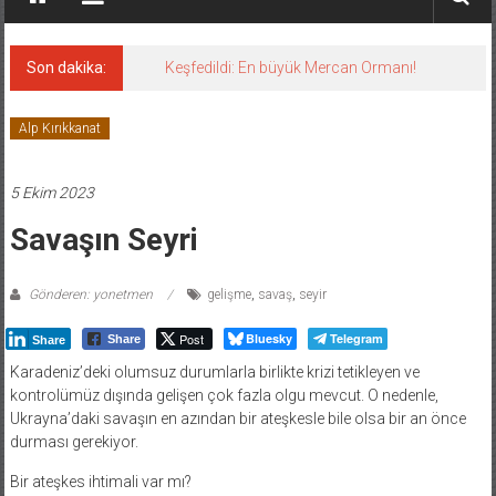
Son dakika:
Keşfedildi: En büyük Mercan Ormanı!
Alp Kırıkkanat
5 Ekim 2023
Savaşın Seyri
Gönderen: yonetmen
gelişme
,
savaş
,
seyir
Post
Bluesky
Telegram
Share
Share
Karadeniz’deki olumsuz durumlarla birlikte krizi tetikleyen ve
kontrolümüz dışında gelişen çok fazla olgu mevcut. O nedenle,
Ukrayna’daki savaşın en azından bir ateşkesle bile olsa bir an önce
durması gerekiyor.
Bir ateşkes ihtimali var mı?