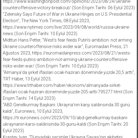
https://www.washingtonpost.com/opinions/2023/08/24/ukraine-
counteroffensive-victory-breakout/ (Son Erişim Tarihi: 06 Eylül 2023)
‘‘Zelensky Says Future of War in Ukraine Hinges on U.S. Presidential
Election’’, The New York Times, 08 Eylül 2023,
https://www.nytimes.com/live/2023/09/08/world/russia-ukraine-
news (Son Erişim Tarihi: 10 Eylül 2023)
Midttun Hans Petter, ‘‘West’s fear feeds Putin’s ambition: not arming
Ukraine counteroffensive risks wider war’’, Euromaidan Press, 21
Ağustos 2023, https://euromaidanpress.com/2023/08/21/wests-
fear-feeds-putins-ambition-not-arming-ukraine-counteroffensive-
risks-wider-war/ (Son Erişim Tarihi: 10 Eylül 2023)
‘‘Almanya’da şirket iflasları ocak-haziran döneminde yüzde 20,5 arttı’’,
TRT Haber, 13 Eylül 2023,
https://www.trthaber.com/haber/ekonomi/almanyada-sirket-
iflaslari-ocak-haziran-doneminde-yuzde-205-artti-795277.html (Son
Erişim Tarihi: 14 Eylül 2023)
‘‘ABD Genelkurmay Başkanı: Ukrayna’nın karşı saldırısında 30 günü
kaldı’’, Euronews, 10 Eylül 2023,
https://tr.euronews.com/2023/09/10/abd-genelkurmay-baskani-
ukraynanin-karsi-saldirisinda-30-gunu-kaldi (Son Erişim Tarihi: 20
Eylül 2023)
Krastev, Ivan, ‘‘Dünyadaki seçimler Ukrayna Savaşı’nın akıbetini