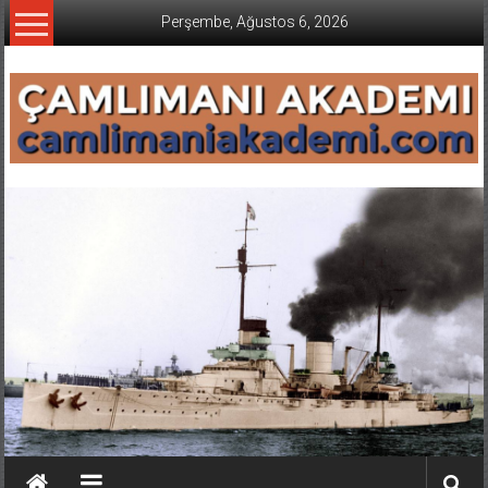
İçeriğe
Perşembe, Ağustos 6, 2026
geç
CAMLIMANI
AKADEMI