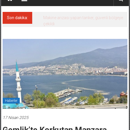
Son dakika:
Makine arızası yapan tanker, güvenli bölgeye
çekildi
Haberler
17 Nisan 2025
Gemlik’te Korkutan Manzara