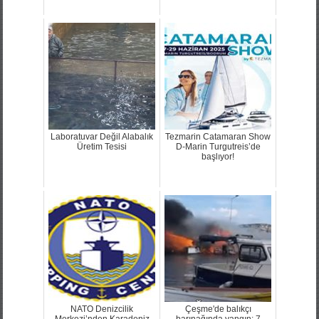
Laboratuvar Değil Alabalık
Tezmarin Catamaran Show
Üretim Tesisi
D-Marin Turgutreis’de
başlıyor!
NATO Denizcilik
Çeşme'de balıkçı
Merkezi’nden Karadeniz
barınağında yangın: 7