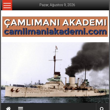
İçeriğe
Pazar, Ağustos 9, 2026
geç
CAMLIMANI
AKADEMI