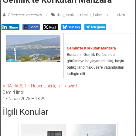
Gönderen: yonetmen
dalış
,
deniz
,
denizcilik
,
haber
,
sualtı
,
turizm
Post
Bluesky
Telegram
Share
Share
Gemlik’te Korkutan Manzara
Bursa’nın Gemlik Körfezi’nde
görülmeye başlayan müsilaj, başta
balıkçılar olmak üzere vatandaşları
tedirgin etti.
VIRA HABER – Haber Linki İçin Tıklayın !
DemirHindi
17 Nisan 2025 – 13:29
İlgili Konular