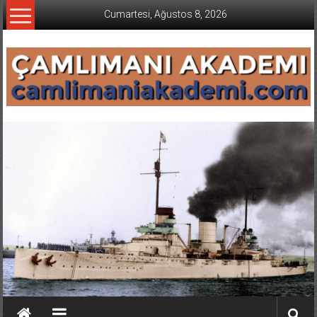
İçeriğe
Cumartesi, Ağustos 8, 2026
geç
CAMLIMANI
AKADEMI