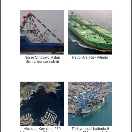
Norse Shipyard, Aslan
Petrol Arzı Risk Altında
Sivri’yi denize indirdi
Aksazlar Koyu'nda 280
Türkiye-İsrail hattında 9