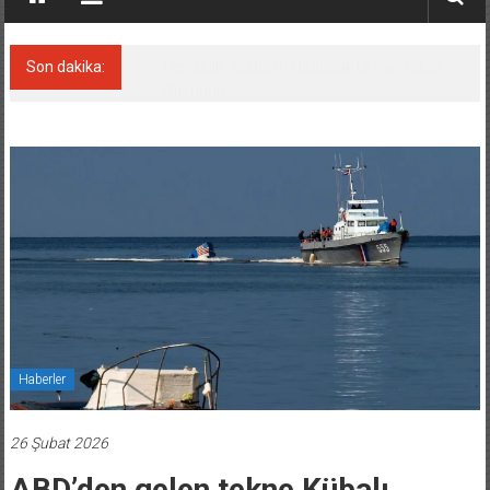
Son dakika:
Denizcilik sektörü, Alsancak Limanı’ndan
memnun
Haberler
26 Şubat 2026
ABD’den gelen tekne Kübalı