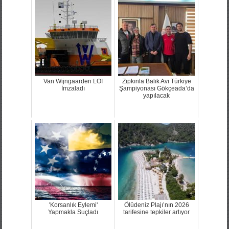
Van Wijngaarden LOI
Zıpkınla Balık Avı Türkiye
İmzaladı
Şampiyonası Gökçeada’da
yapılacak
'Korsanlık Eylemi'
Ölüdeniz Plajı’nın 2026
Yapmakla Suçladı
tarifesine tepkiler artıyor