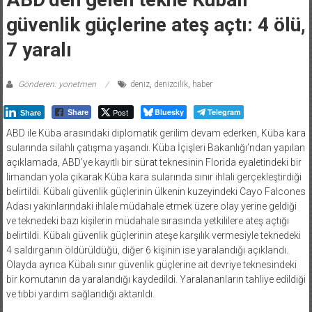
güvenlik güçlerine ateş açtı: 4 ölü,
7 yaralı
Gönderen: yonetmen
deniz
,
denizcilik
,
haber
Post
Bluesky
Telegram
Share
Share
ABD ile Küba arasındaki diplomatik gerilim devam ederken, Küba kara
sularında silahlı çatışma yaşandı. Küba İçişleri Bakanlığı’ndan yapılan
açıklamada, ABD’ye kayıtlı bir sürat teknesinin Florida eyaletindeki bir
limandan yola çıkarak Küba kara sularında sınır ihlali gerçekleştirdiği
belirtildi. Kübalı güvenlik güçlerinin ülkenin kuzeyindeki Cayo Falcones
Adası yakınlarındaki ihlale müdahale etmek üzere olay yerine geldiği
ve teknedeki bazı kişilerin müdahale sırasında yetkililere ateş açtığı
belirtildi. Kübalı güvenlik güçlerinin ateşe karşılık vermesiyle teknedeki
4 saldırganın öldürüldüğü, diğer 6 kişinin ise yaralandığı açıklandı.
Olayda ayrıca Kübalı sınır güvenlik güçlerine ait devriye teknesindeki
bir komutanın da yaralandığı kaydedildi. Yaralananların tahliye edildiği
ve tıbbi yardım sağlandığı aktarıldı.