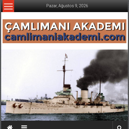
İçeriğe
Pazar, Ağustos 9, 2026
geç
CAMLIMANI
AKADEMI