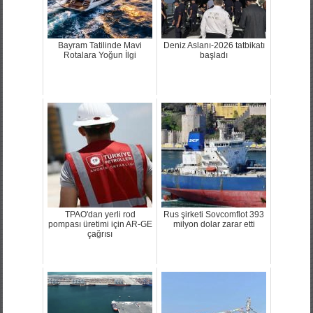
Bayram Tatilinde Mavi
Deniz Aslanı-2026 tatbikatı
Rotalara Yoğun İlgi
başladı
TPAO'dan yerli rod
Rus şirketi Sovcomflot 393
pompası üretimi için AR-GE
milyon dolar zarar etti
çağrısı