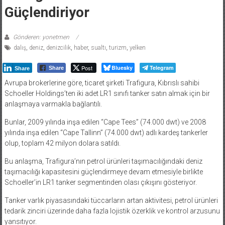
Güçlendiriyor
Gönderen: yonetmen
dalış
,
deniz
,
denizcilik
,
haber
,
sualtı
,
turizm
,
yelken
Post
Bluesky
Telegram
Share
Share
Avrupa brokerlerine göre, ticaret şirketi Trafigura, Kıbrıslı sahibi
Schoeller Holdings’ten iki adet LR1 sınıfı tanker satın almak için bir
anlaşmaya varmakla bağlantılı.
Bunlar, 2009 yılında inşa edilen “Cape Tees” (74.000 dwt) ve 2008
yılında inşa edilen “Cape Tallinn” (74.000 dwt) adlı kardeş tankerler
olup, toplam 42 milyon dolara satıldı.
Bu anlaşma, Trafigura’nın petrol ürünleri taşımacılığındaki deniz
taşımacılığı kapasitesini güçlendirmeye devam etmesiyle birlikte
Schoeller’in LR1 tanker segmentinden olası çıkışını gösteriyor.
Tanker varlık piyasasındaki tüccarların artan aktivitesi, petrol ürünleri
tedarik zinciri üzerinde daha fazla lojistik özerklik ve kontrol arzusunu
yansıtıyor.