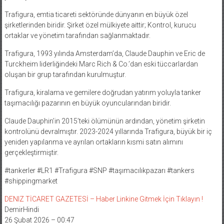
Trafigura, emtia ticareti sektöründe dünyanın en büyük özel
şirketlerinden biridir. Şirket özel mülkiyete aittir; Kontrol, kurucu
ortaklar ve yönetim tarafından sağlanmaktadır.
Trafigura, 1993 yılında Amsterdam’da, Claude Dauphin ve Eric de
Turckheim liderliğindeki Marc Rich & Co.’dan eski tüccarlardan
oluşan bir grup tarafından kurulmuştur.
Trafigura, kiralama ve gemilere doğrudan yatırım yoluyla tanker
taşımacılığı pazarının en büyük oyuncularından biridir.
Claude Dauphin’in 2015’teki ölümünün ardından, yönetim şirketin
kontrolünü devralmıştır. 2023-2024 yıllarında Trafigura, büyük bir iç
yeniden yapılanma ve ayrılan ortakların kısmi satın alımını
gerçekleştirmiştir.
#tankerler #LR1 #Trafigura #SNP #taşımacılıkpazarı #tankers
#shippingmarket
DENIZ TİCARET GAZETESİ – Haber Linkine Gitmek İçin Tıklayın !
DemirHindi
26 Şubat 2026 – 00:47