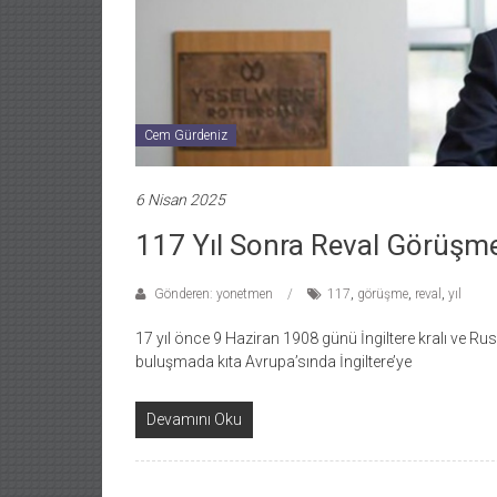
Cem Gürdeniz
6 Nisan 2025
117 Yıl Sonra Reval Görüşme
Gönderen: yonetmen
117
,
görüşme
,
reval
,
yıl
17 yıl önce 9 Haziran 1908 günü İngiltere kralı ve Rus 
buluşmada kıta Avrupa’sında İngiltere’ye
Devamını Oku