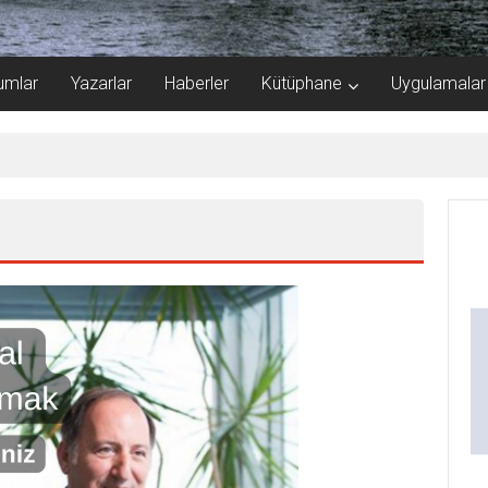
umlar
Yazarlar
Haberler
Kütüphane
Uygulamalar