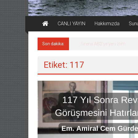
CANLI YAYIN
Hakkımızda
Sun
Son dakika:
Sirena ABD’ye yeni isim
Etiket: 117