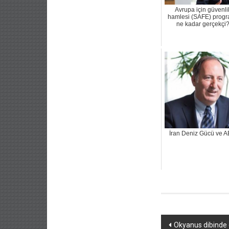
Avrupa için güvenli
hamlesi (SAFE) progr
ne kadar gerçekçi
İran Deniz Gücü ve 
Yazı
Okyanus dibinde d