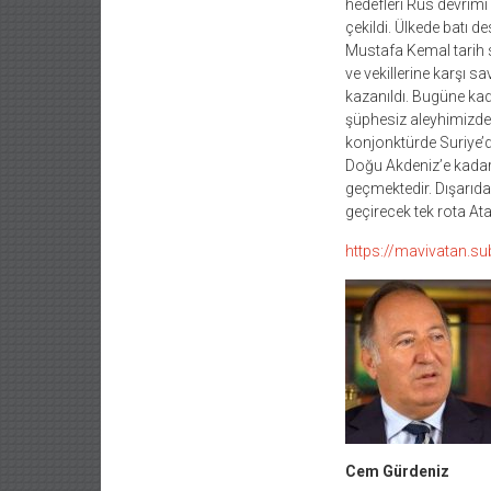
hedefleri Rus devrimi
çekildi. Ülkede batı d
Mustafa Kemal tarih s
ve vekillerine karşı s
kazanıldı. Bugüne kad
şüphesiz aleyhimizde 
konjonktürde Suriye’d
Doğu Akdeniz’e kadar 
geçmektedir. Dışarıd
geçirecek tek rota Ata
https://mavivatan.s
Cem Gürdeniz