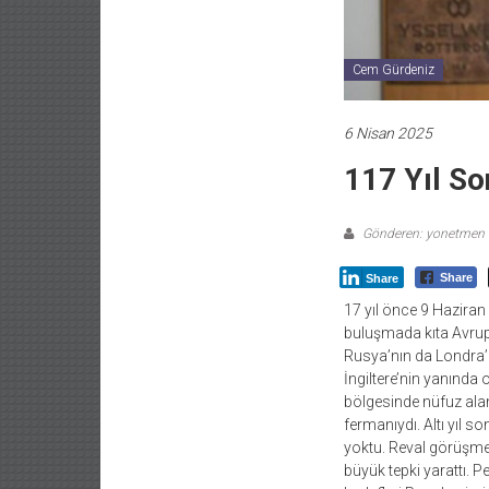
Cem Gürdeniz
6 Nisan 2025
117 Yıl S
Gönderen: yonetmen
Share
Share
17 yıl önce 9 Haziran 
buluşmada kıta Avrupa
Rusya’nın da Londra’
İngiltere’nin yanında
bölgesinde nüfuz alan
fermanıydı. Altı yıl 
yoktu. Reval görüşmes
büyük tepki yarattı. P