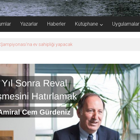
umlar
Yazarlar
Haberler
Kütüphane
Uygulamalar
e Şampiyonası’na ev sahipliği yapacak