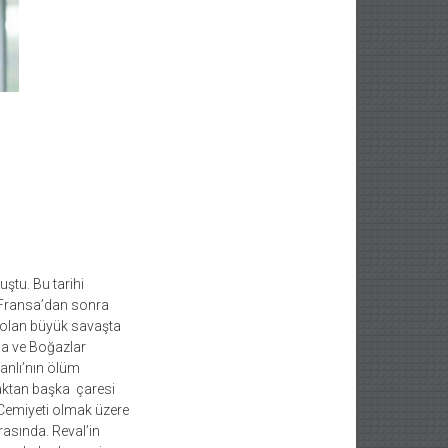
uştu. Bu tarihi
e Fransa’dan sonra
 olan büyük savaşta
da ve Boğazlar
anlı’nın ölüm
maktan başka çaresi
 Cemiyeti olmak üzere
rasında. Reval’in