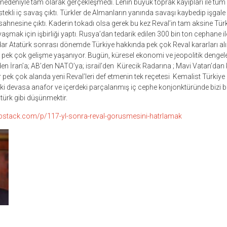
 nedeniyle tam olarak gerçekleşmedi. Lenin büyük toprak kayıpları ile tüm
estekli iç savaş çıktı. Türkler de Almanların yanında savaşı kaybedip işgale
ahnesine çıktı. Kaderin tokadı olsa gerek bu kez Reval’in tam aksine Türkl
avaşmak için işbirliği yaptı. Rusya’dan tedarik edilen 300 bin ton cephane i
ar Atatürk sonrası dönemde Türkiye hakkında pek çok Reval kararları al
pek çok gelişme yaşanıyor. Bugün, küresel ekonomi ve jeopolitik dengeler
en İran’a; AB’den NATO’ya; israil’den Kürecik Radarına ; Mavi Vatan’dan 
pek çok alanda yeni Reval’leri def etmenin tek reçetesi Kemalist Türkiy
aki devasa anafor ve içerdeki parçalanmış iç cephe konjonktüründe bizi 
türk gibi düşünmektir.
ubstack.com/p/117-yl-sonra-reval-gorusmesini-hatrlamak