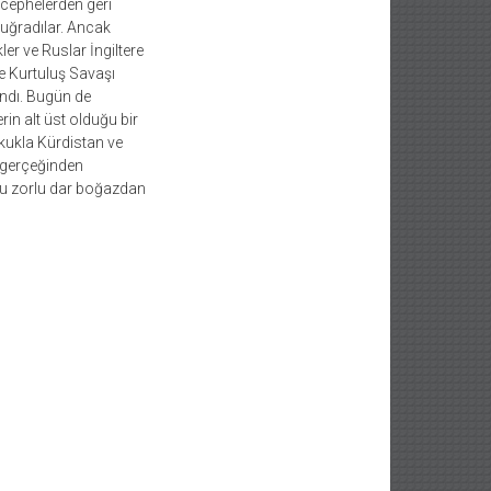
 cephelerden geri
 uğradılar. Ancak
er ve Ruslar İngiltere
le Kurtuluş Savaşı
ındı. Bugün de
in alt üst olduğu bir
kukla Kürdistan ve
e gerçeğinden
bu zorlu dar boğazdan