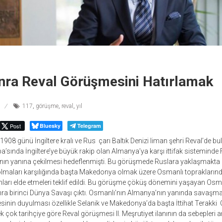
onra Reval Görüşmesini Hatırlamak
117
,
görüşme
,
reval
,
yıl
Post
Bluesky
Telegram
1908 günü İngiltere kralı ve Rus çarı Baltık Denizi liman şehri Reval’de bul
’sında İngiltere’ye büyük rakip olan Almanya’ya karşı ittifak sistemind
nın yanına çekilmesi hedeflenmişti. Bu görüşmede Ruslara yaklaşmakta
 olmaları karşılığında başta Makedonya olmak üzere Osmanlı toprakların
ları elde etmeleri teklif edildi. Bu görüşme çöküş dönemini yaşayan Osm
sonra birinci Dünya Savaşı çıktı. Osmanlı’nın Almanya’nın yanında savaş
inin duyulması özellikle Selanik ve Makedonya’da başta İttihat Terakki
ek çok tarihçiye göre Reval görüşmesi II. Meşrutiyet ilanının da sebepleri a