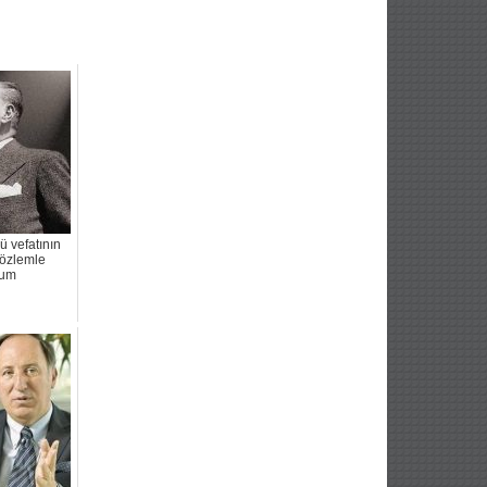
ü vefatının
 özlemle
rum