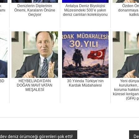
k
Denizlerin Diplerinin
Antalya Deniz Biyolojisi
Özden Ör
amı
Önemi, Karaların Önüne
Müzesindeki 500’e yakın
donanmaya 
?
Geçiyor
deniz canlıları koleksiyonu
katkıl
ABD
HEYBELİADA’DAN
30.Yılında Türkiye’nin
Yeni dünya
DOĞAN MAVİ VATAN
Kardak Müdahalesi
kurulurken,
MEŞALESİ
koruma hakkın
küresel kırılgan
(GFA) ge
ev deniz örümceği görenleri şok etti!
De