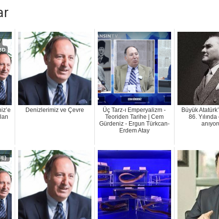
ar
iz’e
Denizlerimiz ve Çevre
Üç Tarz-ı Emperyalizm -
Büyük Atatürk’
ulan
Teoriden Tarihe | Cem
86. Yılında
Gürdeniz - Ergun Türkcan-
anıyo
Erdem Atay