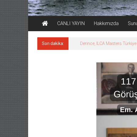
CANLI YAYIN
Hakkımızda
Sun
Son dakika:
Derince, ILCA Masters Türkiy