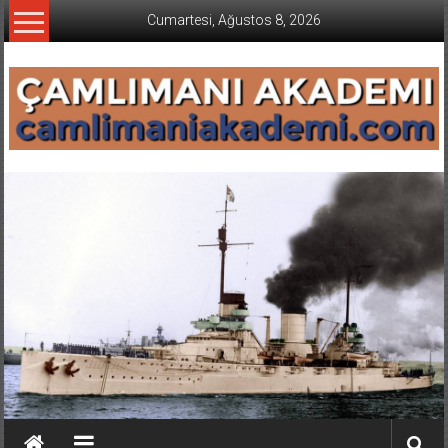
İçeriğe
Cumartesi, Ağustos 8, 2026
geç
CAMLIMANI
AKADEMI