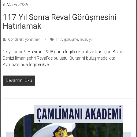
6 Nisan 2025
117 Yıl Sonra Reval Görüşmesini
Hatırlamak
Gönderen: yonetmen
117
,
görüşme
,
reval
,
yıl
17 yıl önce 9 Haziran 1908 günü İngiltere kralı ve Rus çarı Baltık
Denizi liman şehri Reval’de buluştu. Bu tarihi buluşmada kıta
Avrupa’sında İngiltere’ye
Devamını Oku