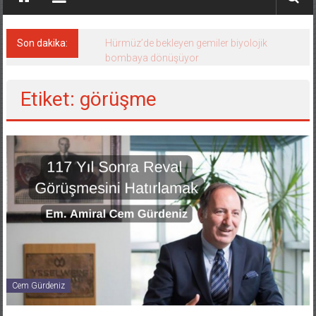
Son dakika:
Hürmüz’de bekleyen gemiler biyolojik
bombaya dönüşüyor
Etiket: görüşme
Cem Gürdeniz