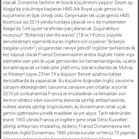
olacak. Donanma, tarihinin en büyük küçülmesini yaşıyor. Geçen ay,
Aliağa’da sökülmeye başlanan HMS Ark Royal uçak gemisi bu
küçülmenin en tipik örneği oldu. Geriye kalan tek uçak gemisi HMS
Illustrious ise 2014 yılında hurdaya çıkacak ve o da muhtemelen
Aliağa’da Türk işçiler tarafından parçalanacak. Düşünebiliyor
musunuz? “Britannia rules the waves” (18 ve 19’uncu yüzyılda
denizlerde tam egemenlik kuran İngiltere için söylenen “Britanya
dalgaları yönetir”) sloganından nereye gelindi? İngilizler tarihlerinde ilk
kez sayısal olarak Fransız Donanmasının ardına düştüler. Halen inşa
edilmekte olan yeni iki uçak gemisinden biri tamamlandığında, uçakla
donatılmayacak ve helikopter platformu olarak kullanılacak. Muhrip
ve firkateyn sayısı 23’ten 19’a düşüyor. Benzer azalma nükleer
denizaltılarda da yaşanacak. Bu küçülme doğrudan İngiliz savunma
sanayini etkilediğinden, savunma sanayine yeni ortaklar arıyorlar.
2010 yılı sonbaharında Fransa ile imzaladıkları ve Almanları son
derece rahatsız eden savunma alanında işbirliği antlaşmasında,
nükleer alanda işbirliği öngörülürken, iki donanmanın ortak uçak
gemisi işletmesine yönelik maddeler de yer alıyor. Tarih tekerrürden
ibaret. 1905 yılında Fransa ve İngiltere gene ortak Deniz Kuvvetleri
işbirliği antlaşması imzalamış, Akdeniz, Fransız Donanmasına terk
edilirken İngiliz Donanması, 1895 yılında kurulan ve henüz 10 yaşında