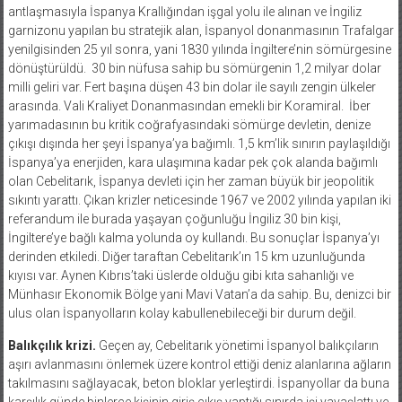
antlaşmasıyla İspanya Krallığından işgal yolu ile alınan ve İngiliz
garnizonu yapılan bu stratejik alan, İspanyol donanmasının Trafalgar
yenilgisinden 25 yıl sonra, yani 1830 yılında İngiltere’nin sömürgesine
dönüştürüldü.
30 bin nüfusa sahip bu sömürgenin 1,2 milyar dolar
milli geliri var. Fert başına düşen 43 bin dolar ile sayılı zengin ülkeler
arasında. Vali Kraliyet Donanmasından emekli bir Koramiral.
İber
yarımadasının bu kritik coğrafyasındaki sömürge devletin, denize
çıkışı dışında her şeyi İspanya’ya bağımlı. 1,5 km’lik sınırın paylaşıldığı
İspanya’ya enerjiden, kara ulaşımına kadar pek çok alanda bağımlı
olan Cebelitarık, İspanya devleti için her zaman büyük bir jeopolitik
sıkıntı yarattı. Çıkan krizler neticesinde 1967 ve 2002 yılında yapılan iki
referandum ile burada yaşayan çoğunluğu İngiliz 30 bin kişi,
İngiltere’ye bağlı kalma yolunda oy kullandı. Bu sonuçlar İspanya’yı
derinden etkiledi. Diğer taraftan Cebelitarık’ın 15 km uzunluğunda
kıyısı var. Aynen Kıbrıs’taki üslerde olduğu gibi kıta sahanlığı ve
Münhasır Ekonomik Bölge yani Mavi Vatan’a da sahip. Bu, denizci bir
ulus olan İspanyolların kolay kabullenebileceği bir durum değil.
Balıkçılık krizi.
Geçen ay, Cebelitarık yönetimi İspanyol balıkçıların
aşırı avlanmasını önlemek üzere kontrol ettiği deniz alanlarına ağların
takılmasını sağlayacak, beton bloklar yerleştirdi. İspanyollar da buna
karşılık günde binlerce kişinin giriş çıkış yaptığı sınırda işi yavaşlattı ve