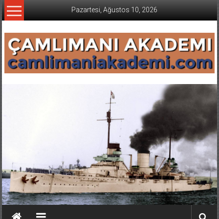
İçeriğe
Pazartesi, Ağustos 10, 2026
geç
CAMLIMANI
AKADEMI