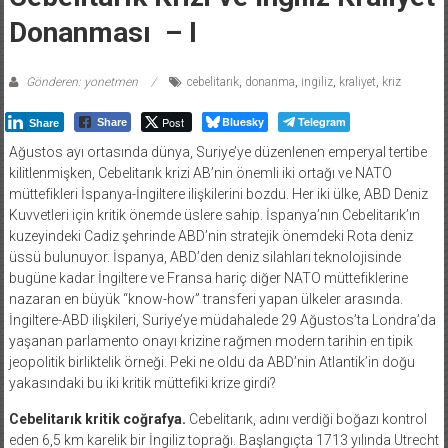
Donanması – I
Gönderen: yonetmen
cebelitarık
,
donanma
,
ingiliz
,
kraliyet
,
kriz
Post
Bluesky
Telegram
Share
Share
Ağustos ayı ortasında dünya, Suriye’ye düzenlenen emperyal tertibe
kilitlenmişken, Cebelitarık krizi AB’nin önemli iki ortağı ve NATO
müttefikleri İspanya-İngiltere ilişkilerini bozdu. Her iki ülke, ABD Deniz
Kuvvetleri için kritik önemde üslere sahip. İspanya’nın Cebelitarık’ın
kuzeyindeki Cadiz şehrinde ABD’nin stratejik önemdeki Rota deniz
üssü bulunuyor. İspanya, ABD’den deniz silahları teknolojisinde
bugüne kadar İngiltere ve Fransa hariç diğer NATO müttefiklerine
nazaran en büyük “know-how” transferi yapan ülkeler arasında.
İngiltere-ABD ilişkileri, Suriye’ye müdahalede 29 Ağustos’ta Londra’da
yaşanan parlamento onayı krizine rağmen modern tarihin en tipik
jeopolitik birliktelik örneği. Peki ne oldu da ABD’nin Atlantik’in doğu
yakasındaki bu iki kritik müttefiki krize girdi?
Cebelitarık kritik coğrafya.
Cebelitarık, adını verdiği boğazı kontrol
eden 6,5 km karelik bir İngiliz toprağı. Başlangıçta 1713 yılında Utrecht