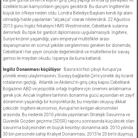
özellikle ticari kamyonların geçişini geciktirdi. Bu durum İngiltere’de
büyük bir öfkeye neden oldu. Londra Belediye Başkanı kendi ilgi alanı
olmadığı halde yapılanları “alçakça” olarak nitelendirdi. 22 Ağustos
2013 günü İngiliz firkateyni HMS Westminster, Cebelitarık sularına
demirledi. Bu tipik bir ganbot diplomasisi uygulamasıydı. İngiltere,
Suriye krizinin yaşandığı, yani emperyal müttefikler arası
dayanışmanın en somut şekilde sergilenmesi gereken bir dönemde,
Cebelitarık’ı her şeyin önünde değerlendirdi ve müttefikine bir savaş
gemisi ile meydan okudu. İspanya da buna katlandı.
İngiliz Donanması küçülüyor
.
Basra körfezi çıkışlı Avrupa’ya
yönelik enerji ulaştırmasının; Süveyş bağlantılı Çin’e yönelik dış ticaret
rotalarının geçtiği,
Atlantik ve Akdeniz’in giriş çıkış kapısı Cebelitarık
Boğazının ABD ve jeopolitik ortağı İngiltere için önemini anlatmama
gerek yok. Ancak İngiltere tarihinin donanma gücü açısından en zayıf
döneminin yaşandığı bir konjonktürde, bu meydan okuyuş dikkat
çekicidir. İngiltere ekonomisi, Avrupa’nın kırılgan ekonomileri
arasında. Bu nedenle 2010 yılında yayınlanan Stratejik Savunma ve
Güvenlik Gözden geçirme (SDSR) raporu sonrasında küçülecek olan
savunma bütçesinden en büyük kesintiyi donanma aldı. 2010 yılında
30 bin personele sahip Kraliyet Donanması, 2015’te 20 bin’e düşmüş