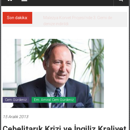
Son dakika:
Malezya Korvet Projesi’nde 3. Gemi de
denize indirildi
Cem Gürdeniz
Em. Amiral Cem Gürdeniz
15 Aralık 2013
Cebelitarık Krizi ve İngiliz Kraliyet