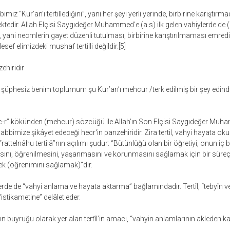
iz “Kur’an’ı tertillediğini”, yani her şeyi yerli yerinde, birbirine karıştırm
ektedir. Allah Elçisi Saygıdeğer Muhammed’e (a.s) ilk gelen vahiylerde de
i, yani necmlerin gayet düzenli tutulması, birbirine karıştırılmaması emred
f elimizdeki mushaf tertilli değildir.[5]
zehiridir
ç şüphesiz benim toplumum şu Kur’an’ı mehcur /terk edilmiş bir şey edindil
-c-r” kökünden (mehcur) sözcüğü ile Allah’ın Son Elçisi Saygıdeğer Muha
bbimize şikâyet edeceği hecr‘in panzehiridir. Zira tertil, vahyi hayata ok
attelnâhu tertîlâ”nın açılımı şudur: “Bütünlüğü olan bir öğretiyi, onun iç
nı, öğrenilmesini, yaşanmasını ve korunmasını sağlamak için bir süreç 
mek (öğrenimini sağlamak)”dir.
yerde de “vahyi anlama ve hayata aktarma” bağlamındadır. Tertîl, “tebyîn ve te
“istikametine” delâlet eder.
ın buyruğu olarak yer alan tertîl’in amacı, “vahyin anlamlarının akleden ka