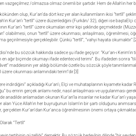
den vazgeçilmez /olmazsa olmaz önemli bir şartıdır. Hem de Allah’ın her 
 kökünden olup, Kur’an’da dört kez yer alan kullanımların ikisi “tertîl” şeklin
ah’ın Kur’an’ı “tertîl” üzere düzenlediğini (Furkân/ 32); diğeri ise baştaElç
nın Kur’an’ı “tertîl” üzere okumaları emir kipi şeklinde geçmektedir (Müz
n” olabilmesi, onun “tertîl” üzere okunması, anlaşılması, öğrenilmesi, öğ
geçirilmesiyle gerçekleşbilir. Çünkü “tertîl”, “vahyi hayata okumaktır”.[2
si’nde bu sözcük hakkında sadece şu ifade geçiyor: “Kur’an-ı Kerim’in t
en ağır biçimde okumayı ifade edentecvid terimi”. Bu ifadeden sonra “t
Tilâvet” maddesinin yer aldığı bölümde özetle bu sözcük şöyle tanımlanmakt
til üzere okunması anlamındaki terim”dir.[3]
zere indirdiğini” açıkladığı Kur’an’ı, Elçi ve muhataplarının kıyamete kadar 
” bu emrin gerçek anlamı nedir, nasıl anlaşılması ve uygulanması gerek
 dilde anadilde anlamadan okunan Kur’an’la insanlar ne kadar Kur’an’ı yaşa
r alan Yüce Allah’ın her buyruğunun İslam’ın bir şartı olduğunu anımsarsak
nedir, gerçekten Kur’an’dan Kur’anca öğrenilmesinin önemi ortaya çıkmaktad
arak “Tertîl”
şeyin tertibinin güzelliği” demektir. Bu sözcük bedevînin dilinde “bir şeyden 