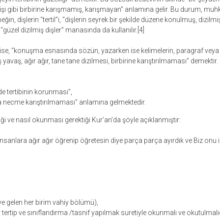
şi gibi birbirine karışmamış, karışmayan” anlamına gelir. Bu durum, muhk
eğin, dişlerin “tertil”i, “dişlerin seyrek bir şekilde düzene konulmuş, dizil
üzel dizilmiş dişler” manasında da kullanılır.[4]
” ise, “konuşma esnasında sözün, yazarken ise kelimelerin, paragraf veya p
ş yavaş, ağır ağır, tane tane dizilmesi, birbirine karıştırılmaması” demektir
lde tertibinin korunması”,
a necme karıştırılmaması” anlamına gelmektedir.
ldiği ve nasıl okunması gerektiği Kur’an’da şöyle açıklanmıştır:
 insanlara ağır ağır öğrenip öğretesin diye parça parça ayırdık ve Biz onu in
e gelen her birim vahiy bölümü),
r tertip ve sınıflandırma /tasnif yapılmak suretiyle okunmalı ve okutulmalıd