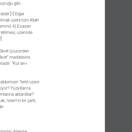
buyruğu gibi…
dedir.[1] Diğer
i olmak üzere tüm Allah
zemmil; 4).Esasen
retilmesi, üzerinde
]
ilâvet (yüzünden
ilâvet” maddesine
adır: “Kur’an-ı
Rabbimizin “tertil üzere
iyor? Yüzyıllarca
mlarına aktardılar?
, İslam’ın bir şartı,
ır.
birinin diğerine