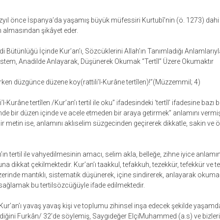
l önce İspanya’da yaşamış büyük müfessiri Kurtubî’nin (ö. 1273) dahi te
 almasından şikâyet eder.
ndi Bütünlüğü İçinde Kur’an’ı, Sözcüklerini Allah’ın Tanımladığı Anlamlar
tem, Anadilde Anlayarak, Düşünerek Okumak “Tertîl” Üzere Okumaktır
erken düzgünce düzene koy(rattili’l-Kurâne tertîlen)!”(Müzzemmil; 4)
’l-Kurâne tertîlen /Kur’an’ı tertil ile oku” ifadesindeki ‘tertîl’ ifadesine bazı 
mde bir düzen içinde ve acele etmeden bir araya getirmek” anlamını vermişl
 metin ise, anlamını aklıselim süzgecinden geçirerek dikkatle, sakin ve öl
ın tertil ile vahyedilmesinin amacı, selim akla, belleğe, zihne iyice anlamın
una dikkat çekilmektedir. Kur’an’ı taakkul, tefakkuh, tezekkür, tefekkür ve t
zerinde mantıklı, sistematik düşünerek, içine sindirerek, anlayarak okum
 sağlamak bu tertilsözcüğüyle ifade edilmektedir.
Kur’an’ı yavaş yavaş kişi ve toplumu zihinsel inşa edecek şekilde yaşamda
rdiğini Furkân/ 32’de söylemiş, Saygıdeğer ElçiMuhammed (a.s) ve bizle