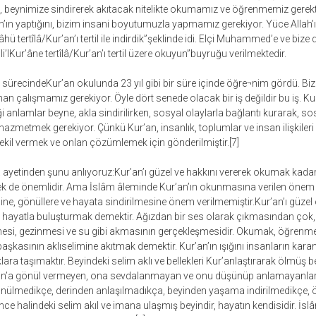
 beynimize sindirerek akıtacak nitelikte okumamız ve öğrenmemiz gerekti
h’ın yaptığını, bizim insani boyutumuzla yapmamız gerekiyor. Yüce Allah’ı
ü tertîlâ/Kur’an’ı tertil ile indirdik”şeklinde idi. Elçi Muhammed’e ve bize d
ili’lKur’âne tertîlâ/Kur’an’ı tertil üzere okuyun”buyruğu verilmektedir.
sürecindeKur’an okulunda 23 yıl gibi bir süre içinde öğre¬nim gördü. Bizl
an çalışmamız gerekiyor. Öyle dört senede olacak bir iş değildir bu iş. Ku
anlamlar beyne, akla sindirilirken, sosyal olaylarla bağlantı kurarak, sos
hazmetmek gerekiyor. Çünkü Kur’an, insanlık, toplumlar ve insan ilişkileri 
kil vermek ve onlan çözümlemek için gönderilmiştir.[7]
ayetinden şunu anlıyoruz:Kur’an’ı güzel ve hakkını vererek okumak kadar
mek de önemlidir. Ama İslâm âleminde Kur’an’ın okunmasına verilen önem 
e, gönüllere ve hayata sindirilmesine önem verilmemiştir.Kur’an’ı güze
 hayatla buluşturmak demektir. Ağızdan bir ses olarak çıkmasından çok,
mesi, gezinmesi ve su gibi akmasının gerçekleşmesidir. Okumak, öğrenmek
kasının aklıselimine akıtmak demektir. Kur’an’ın ışığını insanların karan
ara taşımaktır. Beyindeki selim aklı ve bellekleri Kur’anlaştırarak ölmüş be
’an’a gönül vermeyen, ona sevdalanmayan ve onu düşünüp anlamayanlar
ünülmedikçe, derinden anlaşılmadıkça, beyinden yaşama indirilmedikçe, 
ce halindeki selim akıl ve imana ulaşmış beyindir, hayatın kendisidir. İslâ