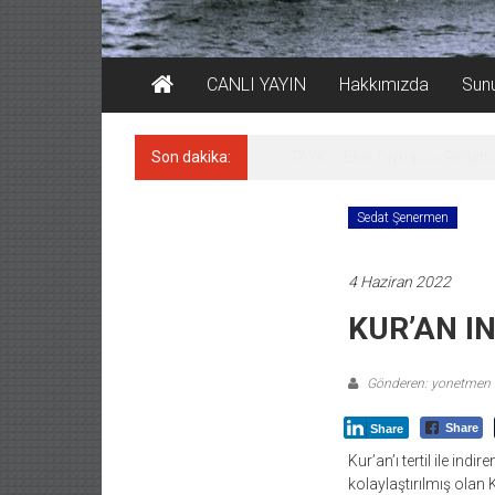
CANLI YAYIN
Hakkımızda
Sun
Son dakika:
İstanbul ve Çanakkale: 6 ayd
Sedat Şenermen
4 Haziran 2022
KUR’AN I
Gönderen: yonetmen
Share
Share
Kur’an’ı tertil ile in
kolaylaştırılmış olan