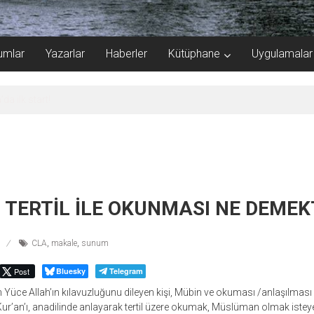
umlar
Yazarlar
Haberler
Kütüphane
Uygulamalar
a 40.000 gemi
N TERTİL İLE OKUNMASI NE DEMEK
CLA
,
makale
,
sunum
Post
Bluesky
Telegram
diren Yüce Allah’ın kılavuzluğunu dileyen kişi, Mübin ve okuması /anlaşılmas
 Kur’an’ı, anadilinde anlayarak tertil üzere okumak, Müslüman olmak isteye