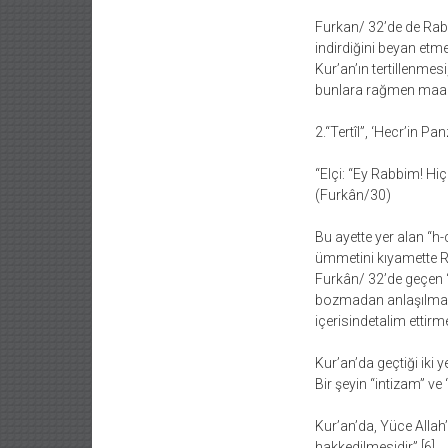
Furkan/ 32’de de Rabbim
indirdiğini beyan etm
Kur’an’ın tertillenmes
bunlara rağmen maalese
2.“Tertîl”, ‘Hecr’in Pan
“Elçi: “Ey Rabbim! Hi
(Furkân/30)
Bu ayette yer alan “h
ümmetini kıyamette Ra
Furkân/ 32’de geçen “r
bozmadan anlaşılması
içerisindetalim ettir
Kur’an’da geçtiği iki 
Bir şeyin “intizam” ve 
Kur’an’da, Yüce Allah’
hakkedilmesidir”.[6]