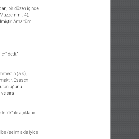
adan, bir düzen içinde
 (Müzzemmil; 4),
ilmiştir. Ama tüm
er” dedi.”
mmed’in (a.s),
umaktır. Esasen
 bütünlüğünü
ve sıra
frîk” ile açıklanır.
lbe /selim akla iyice