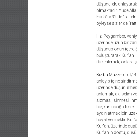
düşünerek, anlayarak,
olmaktadır. Yüce Alla
Furkân/32’de “rattelnâh
öyleyse sizler de “ratt
Hz. Peygamber, vahiy 
üzerinde uzun bir zam
düşünüp onun içerdiği 
buluşturarak Kur’an’ı 
düzenlemek, onlara şe
Biz bu Müzzemmil/ 4. 
anlayıp içine sindir
üzerinde düşünülmesin
anlamak, aklıselim ve
sızması, sinmesi, in
başkasınaöğretmek,baş
aydınlatmak için uzakl
hayat vermektir. Kur
Kur’an, üzerinde düş
Kur’an’ın dostu, düşün