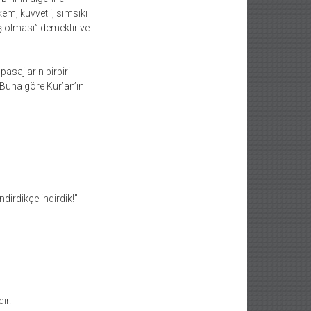
em, kuvvetli, sımsıkı
miş olması” demektir ve
asajların birbiri
. Buna göre Kur’an’ın
dirdikçe indirdik!”
ır.