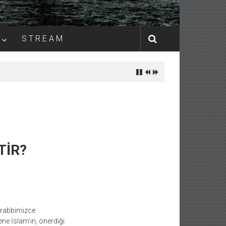
S T R E A M
TİR?
ı rabbimizce
ne İslam’ın, önerdiği