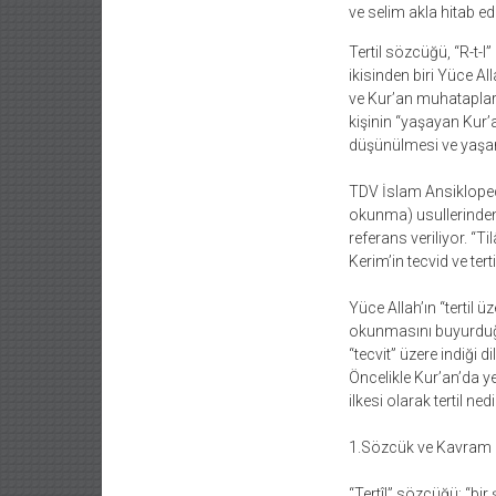
ve selim akla hitab e
Tertil sözcüğü, “R-t-l”
ikisinden biri Yüce All
ve Kur’an muhatapları
kişinin “yaşayan Kur’a
düşünülmesi ve yaşama 
TDV İslam Ansiklopedi
okunma) usullerinden 
referans veriliyor. “
Kerim’in tecvid ve ter
Yüce Allah’ın “tertil ü
okunmasını buyurduğu
“tecvit” üzere indiği
Öncelikle Kur’an’da ye
ilkesi olarak tertil 
1.Sözcük ve Kavram Ol
“Tertîl” sözcüğü; “bir 