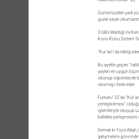
Günümüzden yedi yüzyı
güzel sesle okumanın
3.İlâhi Mantığı Ve Ke
Konu Konu Sistem Sis
“Kur’an’ı da tebliğ ed
Bu ayette geçen “rattili
şeyleri en uygun biçi
okunup öğrenilecek bir
okumayı ifade eder.
Furkan/ 32’de “Kur’an’
yerleştirilmesi” olduğ
işlemleriyle okuyup ü
bellekte yerleşmesini
Demek ki Yüce Allah, 
gelişmelere göre indi