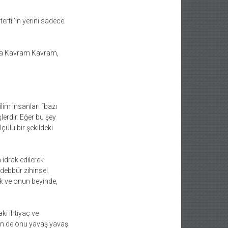
rtîl’in yerini sadece
ıyla Kavram Kavram,
bilim insanları “bazı
erdir. Eğer bu şey
çülü bir şekildeki
 idrak edilerek
edebbür zihinsel
ak ve onun beyinde,
ki ihtiyaç ve
rin de onu yavaş yavaş