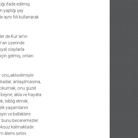
ği ifade edilmiş
n yaptığı şey
e aynı fiili kullanarak
er de Kur’an’ın
r’an üzerinde
yal olaylarla
için gelmiş, onları
 onu,aklıselimiyle
kadar, anlaşılmasına,
l okumak, onu güzel
 beyne, akla ve hayata
, tebliğ etmek,
lık yaşamlarını
yin ve belleklere
 bunu beceremezler.
öksüz kalmaktadır.
m âlemi sırtını