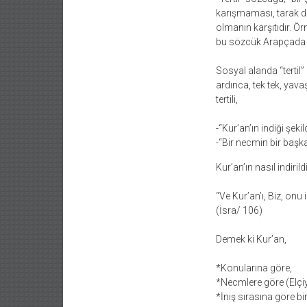
karışmaması, tarak di
olmanın karşıtıdır. Örn
bu sözcük Arapçada “g
Sosyal alanda “tertil
ardınca, tek tek, yava
tertili,
-“Kur’an’ın indiği şeki
-“Bir necmin bir başk
Kur’an’ın nasıl indiri
“Ve Kur’an’ı, Biz, onu
(İsra/ 106)
Demek ki Kur’an,
*Konularına göre,
*Necmlere göre (Elçiy
*İniş sırasına göre bi