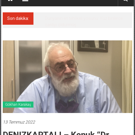
Son dakika:
Hüseyin Mengi: “Yapay Zekâ, Ustanın yerini
alamaz”
Gökhan Karakaş
13 Temmuz 2022
DENIZKARTALI – Konuk “Dr.