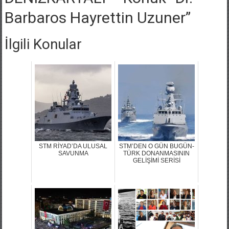
Barbaros Hayrettin Uzuner”
İlgili Konular
STM RİYAD’DA ULUSAL
STM’DEN O GÜN BUGÜN-
SAVUNMA
TÜRK DONANMASININ
GELİŞİMİ SERİSİ