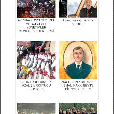
AVRUPA KONSEYİ YEREL
Cumhuriyetin Denizci
VE BÖLGESEL
Kadınları
YÖNETİMLER
KONGRESİNDEN TEPKİ
BALIK TÜRLERİNDEKİ
NUSRAT’IN KOMUTANI
AZALIŞ ÜRKÜTÜCÜ
İSMAİL HAKKI BEY’İN
BOYUTTA
BİLİNMEYENLERİ