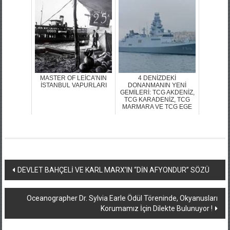
MASTER OF LEİCA’NIN
4 DENİZDEKİ
İSTANBUL VAPURLARI
DONANMANIN YENİ
GEMİLERİ: TCG AKDENİZ,
TCG KARADENİZ, TCG
MARMARA VE TCG EGE
Yazı
DEVLET BAHÇELİ VE KARL MARX’IN “DİN AFYONDUR” SÖZÜ
dolaşımı
Oceanographer Dr. Sylvia Earle Ödül Töreninde, Okyanusları
Korumamız İçin Dilekte Bulunuyor !