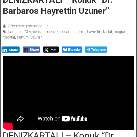
Barbaros Hayrettin Uzuner”
Gönderen: yonetmen
barbaros
,
CLA
,
deniz
,
denizcilik
,
donanma
,
gemi
,
hayrettin
,
kartal
,
program
,
röportaj
,
sunum
,
uzuner
Post
Bluesky
Telegram
Share
Share
DENIZKARTALI – Konuk “Dr.