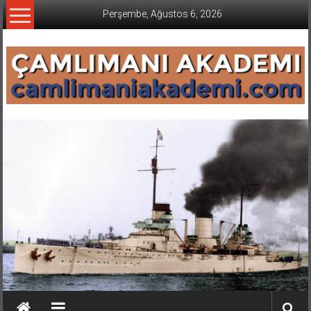
İçeriğe
Perşembe, Ağustos 6, 2026
geç
CAMLIMANI
AKADEMI